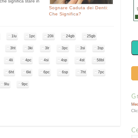
che significa stare in
adicale per "campo" +
Sognare Caduta dei Denti:
dica che la vita dà le
Che Significa?
rezioni. C’è un campo
rto dalla terra e che
1lu
1pc
20li
24gb
25gb
3ht
3ki
3lr
3pc
3si
3sp
4li
4pc
4si
4sp
4st
58bl
6ht
6ki
6pc
6sp
7ht
7pc
9lu
9pc
G
Med
Cli
Ce