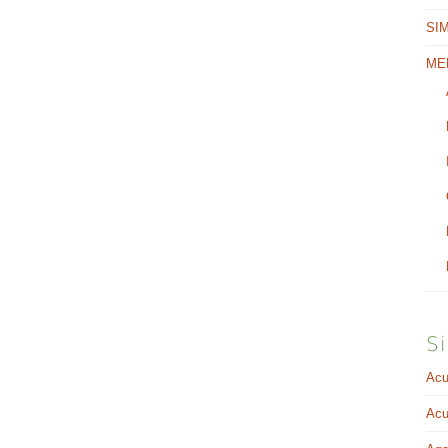
SI
ME
Si
Acu
Acu