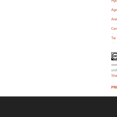
Ago
Ago
Ani
Cen
Tai
www
und
Sha
PR