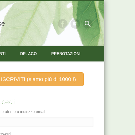
se
NTI
DR. AGO
PRENOTAZIONI
ISCRIVITI (siamo più di 1000 !)
ccedi
e utente o indirizzo email
sword