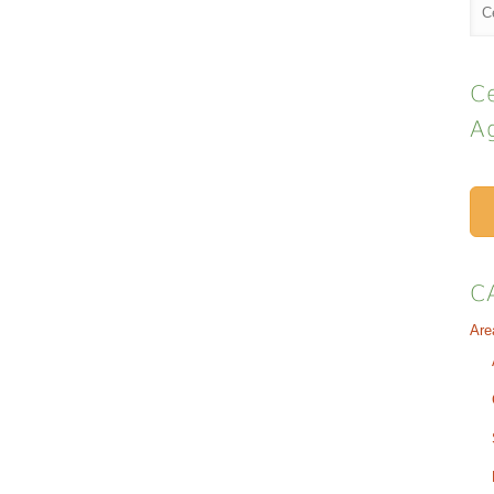
Ce
A
C
Are