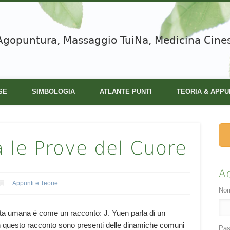
Agopuntura, Massaggio TuiNa, Medicina Cine
SE
SIMBOLOGIA
ATLANTE PUNTI
TEORIA & APPU
ia le Prove del Cuore
A
Appunti e Teorie
Nom
vita umana è come un racconto: J. Yuen parla di un
In questo racconto sono presenti delle dinamiche comuni
Pas