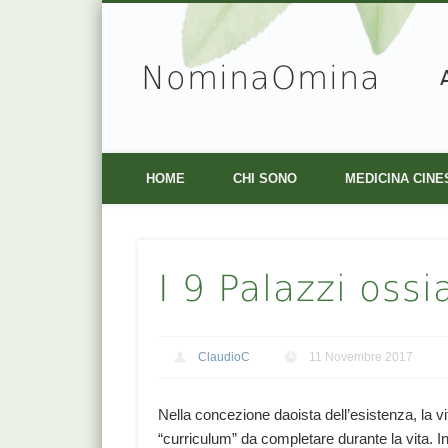
NominaOmina
Facebook
Vimeo
HOME
CHI SONO
MEDICINA CINE
I 9 Palazzi oss
ClaudioC
11 Novembre 2017
Nella concezione daoista dell’esistenza, la 
“curriculum” da completare durante la vita. 