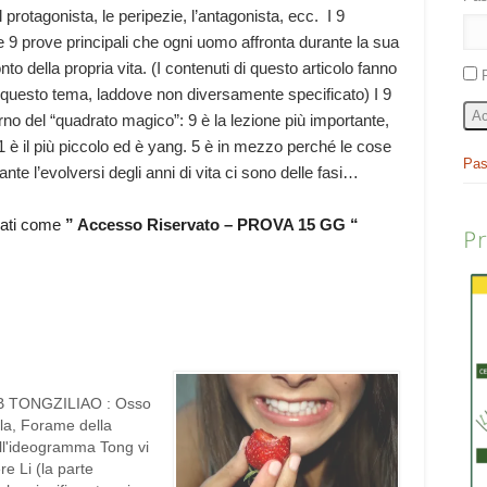
l protagonista, le peripezie, l’antagonista, ecc. I 9
e 9 prove principali che ogni uomo affronta durante la sua
nto della propria vita. (I contenuti di questo articolo fanno
 questo tema, laddove non diversamente specificato) I 9
Ac
rno del “quadrato magico”: 9 è la lezione più importante,
1 è il più piccolo ed è yang. 5 è in mezzo perché le cose
Pas
te l’evolversi degli anni di vita ci sono delle fasi…
rati come
” Accesso Riservato – PROVA 15 GG “
P
 TONGZILIAO : Osso
lla, Forame della
ll'ideogramma Tong vi
ere Li (la parte