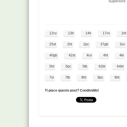
superiore 
piedi) + r
"terra"; in
quattro di
che è offe
è…
12cv
13lr
14lr
17cv
1ht
25st
2ht
2pc
37gb
3cv
40gb
42st
4cv
4ht
4ki
5ht
5pc
5tb
62bl
64bl
7si
7tb
8ht
8pc
9ht
Ti piace questo post? Condividilo!