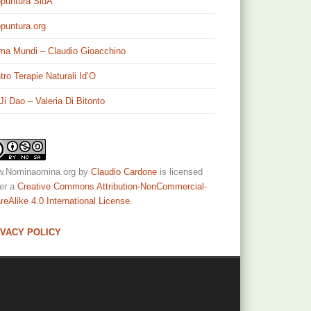
puntura SidA
puntura.org
ma Mundi – Claudio Gioacchino
tro Terapie Naturali Id’O
 Ji Dao – Valeria Di Bitonto
.Nominaomina.org
by
Claudio Cardone
is licensed
er a
Creative Commons Attribution-NonCommercial-
reAlike 4.0 International License
.
IVACY POLICY