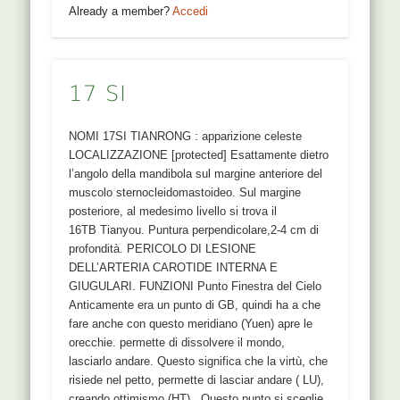
Already a member?
Accedi
17 SI
NOMI 17SI TIANRONG : apparizione celeste
LOCALIZZAZIONE [protected] Esattamente dietro
l’angolo della mandibola sul margine anteriore del
muscolo sternocleidomastoideo. Sul margine
posteriore, al medesimo livello si trova il
16TB Tianyou. Puntura perpendicolare,2-4 cm di
profondità. PERICOLO DI LESIONE
DELL’ARTERIA CAROTIDE INTERNA E
GIUGULARI. FUNZIONI Punto Finestra del Cielo
Anticamente era un punto di GB, quindi ha a che
fare anche con questo meridiano (Yuen) apre le
orecchie. permette di dissolvere il mondo,
lasciarlo andare. Questo significa che la virtù, che
risiede nel petto, permette di lasciar andare ( LU),
creando ottimismo (HT) . Questo punto si sceglie