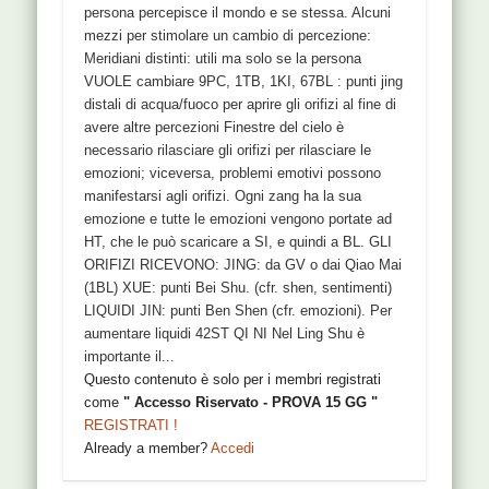
persona percepisce il mondo e se stessa. Alcuni
mezzi per stimolare un cambio di percezione:
Meridiani distinti: utili ma solo se la persona
VUOLE cambiare 9PC, 1TB, 1KI, 67BL : punti jing
distali di acqua/fuoco per aprire gli orifizi al fine di
avere altre percezioni Finestre del cielo è
necessario rilasciare gli orifizi per rilasciare le
emozioni; viceversa, problemi emotivi possono
manifestarsi agli orifizi. Ogni zang ha la sua
emozione e tutte le emozioni vengono portate ad
HT, che le può scaricare a SI, e quindi a BL. GLI
ORIFIZI RICEVONO: JING: da GV o dai Qiao Mai
(1BL) XUE: punti Bei Shu. (cfr. shen, sentimenti)
LIQUIDI JIN: punti Ben Shen (cfr. emozioni). Per
aumentare liquidi 42ST QI NI Nel Ling Shu è
importante il...
Questo contenuto è solo per i membri registrati
come
" Accesso Riservato - PROVA 15 GG "
REGISTRATI !
Already a member?
Accedi