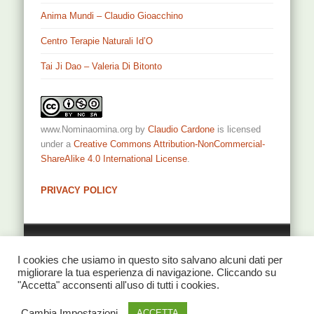
Anima Mundi – Claudio Gioacchino
Centro Terapie Naturali Id’O
Tai Ji Dao – Valeria Di Bitonto
www.Nominaomina.org
by
Claudio Cardone
is licensed
under a
Creative Commons Attribution-NonCommercial-
ShareAlike 4.0 International License
.
PRIVACY POLICY
Privacy
I cookies che usiamo in questo sito salvano alcuni dati per
migliorare la tua esperienza di navigazione. Cliccando su
"Accetta" acconsenti all'uso di tutti i cookies.
Cambia Impostazioni
© 2026 NominaOmina di Claudio Cardone
ACCETTA