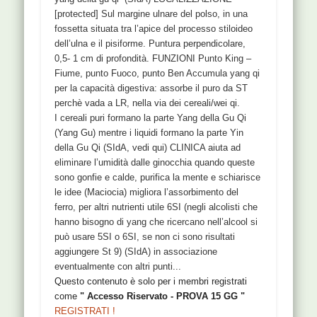
[protected] Sul margine ulnare del polso, in una
fossetta situata tra l’apice del processo stiloideo
dell’ulna e il pisiforme. Puntura perpendicolare,
0,5- 1 cm di profondità. FUNZIONI Punto King –
Fiume, punto Fuoco, punto Ben Accumula yang qi
per la capacità digestiva: assorbe il puro da ST
perchè vada a LR, nella via dei cereali/wei qi.
I cereali puri formano la parte Yang della Gu Qi
(Yang Gu) mentre i liquidi formano la parte Yin
della Gu Qi (SIdA, vedi qui) CLINICA aiuta ad
eliminare l’umidità dalle ginocchia quando queste
sono gonfie e calde, purifica la mente e schiarisce
le idee (Maciocia) migliora l’assorbimento del
ferro, per altri nutrienti utile 6SI (negli alcolisti che
hanno bisogno di yang che ricercano nell’alcool si
può usare 5SI o 6SI, se non ci sono risultati
aggiungere St 9) (SIdA) in associazione
eventualmente con altri punti...
Questo contenuto è solo per i membri registrati
come
" Accesso Riservato - PROVA 15 GG "
REGISTRATI !