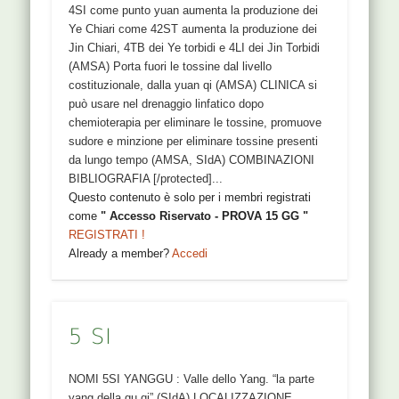
4SI come punto yuan aumenta la produzione dei
Ye Chiari come 42ST aumenta la produzione dei
Jin Chiari, 4TB dei Ye torbidi e 4LI dei Jin Torbidi
(AMSA) Porta fuori le tossine dal livello
costituzionale, dalla yuan qi (AMSA) CLINICA si
può usare nel drenaggio linfatico dopo
chemioterapia per eliminare le tossine, promuove
sudore e minzione per eliminare tossine presenti
da lungo tempo (AMSA, SIdA) COMBINAZIONI
BIBLIOGRAFIA [/protected]...
Questo contenuto è solo per i membri registrati
come
" Accesso Riservato - PROVA 15 GG "
REGISTRATI !
Already a member?
Accedi
5 SI
NOMI 5SI YANGGU : Valle dello Yang. “la parte
yang della gu qi” (SIdA) LOCALIZZAZIONE