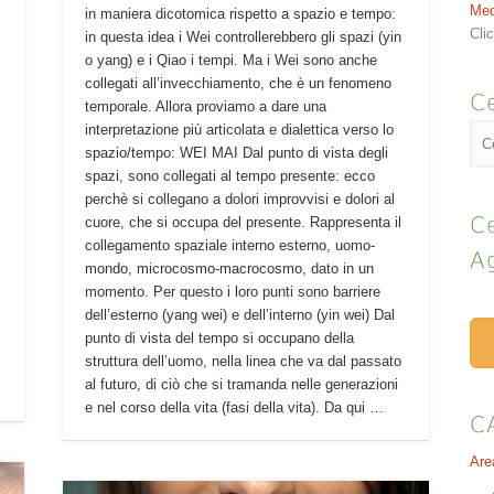
Med
in maniera dicotomica rispetto a spazio e tempo:
Cli
in questa idea i Wei controllerebbero gli spazi (yin
o yang) e i Qiao i tempi. Ma i Wei sono anche
collegati all’invecchiamento, che è un fenomeno
Ce
temporale. Allora proviamo a dare una
interpretazione più articolata e dialettica verso lo
spazio/tempo: WEI MAI Dal punto di vista degli
spazi, sono collegati al tempo presente: ecco
perchè si collegano a dolori improvvisi e dolori al
Ce
cuore, che si occupa del presente. Rappresenta il
collegamento spaziale interno esterno, uomo-
A
mondo, microcosmo-macrocosmo, dato in un
momento. Per questo i loro punti sono barriere
dell’esterno (yang wei) e dell’interno (yin wei) Dal
punto di vista del tempo si occupano della
struttura dell’uomo, nella linea che va dal passato
al futuro, di ciò che si tramanda nelle generazioni
e nel corso della vita (fasi della vita). Da qui …
C
Are