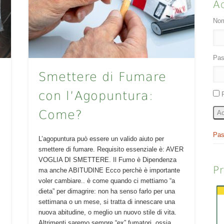
A
Nom
Pas
Smettere di Fumare
con l’Agopuntura:
Come?
Ac
Pas
L’agopuntura può essere un valido aiuto per
smettere di fumare. Requisito essenziale è: AVER
VOGLIA DI SMETTERE. Il Fumo è Dipendenza
P
ma anche ABITUDINE Ecco perchè è importante
voler cambiare.. è come quando ci mettiamo “a
dieta” per dimagrire: non ha senso farlo per una
settimana o un mese, si tratta di innescare una
nuova abitudine, o meglio un nuovo stile di vita.
Altrimenti saremo sempre “ex” fumatori, ossia