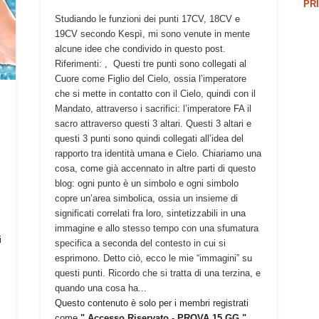
PR
Studiando le funzioni dei punti 17CV, 18CV e
19CV secondo Kespì, mi sono venute in mente
alcune idee che condivido in questo post.
Riferimenti: , Questi tre punti sono collegati al
Cuore come Figlio del Cielo, ossia l’imperatore
che si mette in contatto con il Cielo, quindi con il
Mandato, attraverso i sacrifici: l’imperatore FA il
sacro attraverso questi 3 altari. Questi 3 altari e
questi 3 punti sono quindi collegati all’idea del
rapporto tra identità umana e Cielo. Chiariamo una
cosa, come già accennato in altre parti di questo
blog: ogni punto è un simbolo e ogni simbolo
copre un’area simbolica, ossia un insieme di
significati correlati fra loro, sintetizzabili in una
immagine e allo stesso tempo con una sfumatura
i
specifica a seconda del contesto in cui si
e
esprimono. Detto ciò, ecco le mie “immagini” su
questi punti. Ricordo che si tratta di una terzina, e
quando una cosa ha...
Questo contenuto è solo per i membri registrati
come
" Accesso Riservato - PROVA 15 GG "