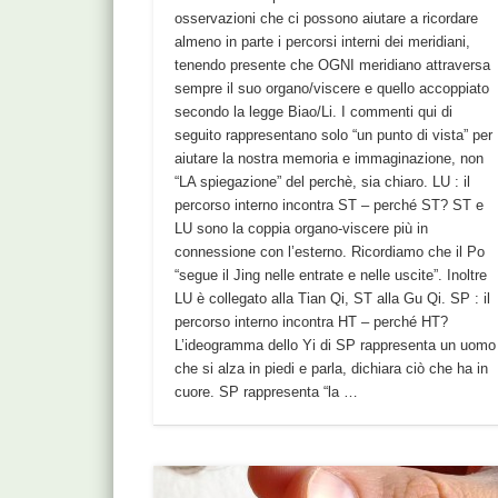
osservazioni che ci possono aiutare a ricordare
almeno in parte i percorsi interni dei meridiani,
tenendo presente che OGNI meridiano attraversa
sempre il suo organo/viscere e quello accoppiato
secondo la legge Biao/Li. I commenti qui di
seguito rappresentano solo “un punto di vista” per
aiutare la nostra memoria e immaginazione, non
“LA spiegazione” del perchè, sia chiaro. LU : il
percorso interno incontra ST – perché ST? ST e
LU sono la coppia organo-viscere più in
connessione con l’esterno. Ricordiamo che il Po
“segue il Jing nelle entrate e nelle uscite”. Inoltre
LU è collegato alla Tian Qi, ST alla Gu Qi. SP : il
percorso interno incontra HT – perché HT?
L’ideogramma dello Yi di SP rappresenta un uomo
che si alza in piedi e parla, dichiara ciò che ha in
cuore. SP rappresenta “la …