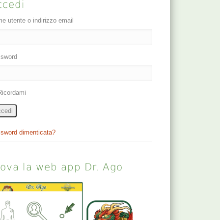
ccedi
e utente o indirizzo email
sword
Ricordami
cedi
sword dimenticata?
rova la web app Dr. Ago