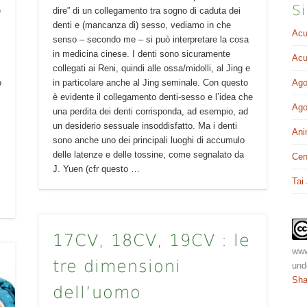
Si
e
dire” di un collegamento tra sogno di caduta dei
denti e (mancanza di) sesso, vediamo in che
Acu
n
senso – secondo me – si può interpretare la cosa
in medicina cinese. I denti sono sicuramente
Acu
collegati ai Reni, quindi alle ossa/midolli, al Jing e
o
in particolare anche al Jing seminale. Con questo
Ago
è evidente il collegamento denti-sesso e l’idea che
Ago
una perdita dei denti corrisponda, ad esempio, ad
un desiderio sessuale insoddisfatto. Ma i denti
Ani
sono anche uno dei principali luoghi di accumulo
delle latenze e delle tossine, come segnalato da
Cen
J. Yuen (cfr questo …
Tai
17CV, 18CV, 19CV : le
www
tre dimensioni
und
Sha
dell’uomo