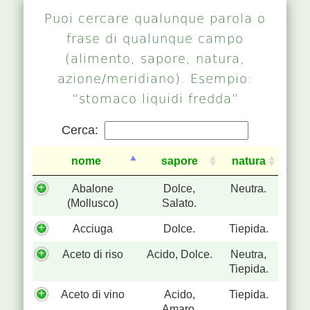
Puoi cercare qualunque parola o
frase di qualunque campo
(alimento, sapore, natura,
azione/meridiano). Esempio:
“stomaco liquidi fredda”
Cerca:
nome
sapore
natura
Abalone
Dolce,
Neutra.
(Mollusco)
Salato.
Acciuga
Dolce.
Tiepida.
Aceto di riso
Acido, Dolce.
Neutra,
Tiepida.
Aceto di vino
Acido,
Tiepida.
Amaro,