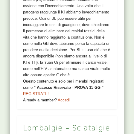
che vengono abbassati al rene da parte del
stesso (KI) a parte il consumo naturale che
polmone, per nutrire il midollo e il cervello. Questo
avviene con l’invecchiamento. Una volta che il
punto sottoombelicale indirizza gli Ye torbidi da
patogeno raggiunge il KI abbiamo invecchiamento
smaltire al grosso intestino. (DDB) CLINICA Se i
precoce. Quindi BL può essere utile per
liquidi Ye torbidi non vengono utilizzati per formare
incoraggiare le crisi di guarigione, dove chiediamo
Gao e nutrire il midollo avremo demenza da una
il permesso di eliminare dei residui tossici della
parte e accumulo di umidità nella pelvi, dall’altra.
vita che hanno raggiunto la costituzione. Non è
Se i liquidi Ye torbidi abbassati dal polmone non
come nella GB dove abbiamo perso la capacità di
verranno afferrati dai visceri (vescica, grosso
prendere quella decisione. Per BL si usa ciò che è
intestino) attraverso i punti rene sottoombelicale
ancora disponibile (non siamo ancora al livello di
avremo formazione di...
KI e TH), la Yuan Qi per eliminare il carico virale,
Questo contenuto è solo per i membri registrati
come nell’HIV asintomatico ma carico virale molto
come
" Accesso Riservato - PROVA 15 GG "
alto oppure epatite C che è...
REGISTRATI !
Questo contenuto è solo per i membri registrati
Already a member?
Accedi
come
" Accesso Riservato - PROVA 15 GG "
REGISTRATI !
Already a member?
Accedi
12 KI
NOMI 12KI DA HE : Grande Gloria
Lombalgie – Sciatalgie