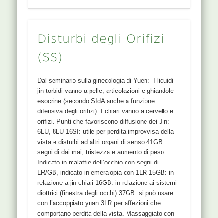
32 BL
Disturbi degli Orifizi
NOMI 32BL CI LIAO : Secondo Osso, Secondo
(SS)
Forame Liao é una parola che si usa solo nella
medicina Cinese. L’ideogramma é composto da
Dal seminario sulla ginecologia di Yuen: I liquidi
Gu ossa, Yu ali, Ren essere umano e Can picco
jin torbidi vanno a pelle, articolazioni e ghiandole
della montagna che vuol dire che l’osso ha
esocrine (secondo SIdA anche a funzione
bisogno di ali per volare, per essere libero,
difensiva degli orifizi). I chiari vanno a cervello e
altrimenti é bloccato nella densità dell’osso. Per
orifizi. Punti che favoriscono diffusione dei Jin:
questo é necessario cesellare la struttura del
6LU, 8LU 16SI: utile per perdita improvvisa della
corpo, lo scheletro, per dare un senso di libertà
vista e disturbi ad altri organi di senso 41GB:
(Yuen, seminario su BL) LOCALIZZAZIONE
segni di dai mai, tristezza e aumento di peso.
[protected] Nel 2º forame sacrale. Al medesimo
Indicato in malattie dell’occhio con segni di
livello si trovano il 28 BL Pangguanshu e il 53 BL
LR/GB, indicato in emeralopia con 1LR 15GB: in
Baoguan. Puntura perpendicolare, 2-4 cm di
relazione a jin chiari 16GB: in relazione ai sistemi
profondità. FUNZIONI Punto di comunicazione
diottrici (finestra degli occhi) 37GB: si può usare
con il meridiano della Vescicola Biliare Stimola il
con l’accoppiato yuan 3LR per affezioni che
passaggio del Gao in profondità a utero e osso