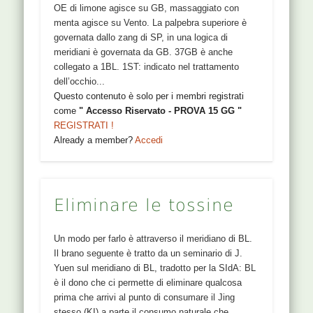
comportano perdita della vista. Massaggiato con
(DDB) BL31 a BL34 sono punti che storicamente
OE di limone agisce su GB, massaggiato con
si usavano per trattare il Dai Mai, che drena verso
menta agisce su Vento. La palpebra superiore è
questi punti. Inoltre: Dove drena le cose il...
governata dallo zang di SP, in una logica di
Questo contenuto è solo per i membri registrati
meridiani è governata da GB. 37GB è anche
come
" Accesso Riservato - PROVA 15 GG "
collegato a 1BL. 1ST: indicato nel trattamento
REGISTRATI !
dell’occhio...
Already a member?
Accedi
Questo contenuto è solo per i membri registrati
come
" Accesso Riservato - PROVA 15 GG "
REGISTRATI !
16 KI
Already a member?
Accedi
NOMI 16KI HUANG SHU : punto shu dello Huang
LOCALIZZAZIONE [protected] A 0.5 cun dalla
Eliminare le tossine
linea mediana, all’altezza dell’ombelico Puntura
perpendicolare, 1-2,5 cm di profondità FUNZIONI
Punto del Chong Mai Huang è l’aspetto Yin del
Un modo per farlo è attraverso il meridiano di BL.
Diaframma, legato al punto 43BL. 16KI
Il brano seguente è tratto da un seminario di J.
rappresenta lo Yang che muove lo Yin (Dai Mai) di
Yuen sul meridiano di BL, tradotto per la SIdA: BL
43BL, Gao Huang Shu. 16KI governa la funzione
è il dono che ci permette di eliminare qualcosa
renale (Qi di rene) di afferrare i Liquidi Ye torbidi
prima che arrivi al punto di consumare il Jing