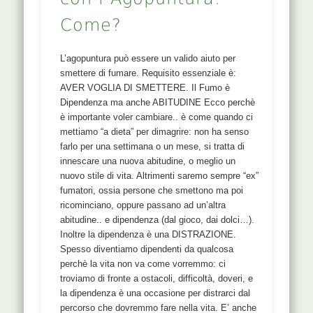
con l’Agopuntura:
invoca il cielo. Del polmone è la paura di avere
contatti, o di condividere la propria individualità.
Come?
Anche si riferisce al...
Questo contenuto è solo per i membri registrati
come
" Accesso Riservato - PROVA 15 GG "
L’agopuntura può essere un valido aiuto per
REGISTRATI !
smettere di fumare. Requisito essenziale è:
Already a member?
Accedi
AVER VOGLIA DI SMETTERE. Il Fumo è
Dipendenza ma anche ABITUDINE Ecco perchè
è importante voler cambiare.. è come quando ci
mettiamo “a dieta” per dimagrire: non ha senso
34 BL
farlo per una settimana o un mese, si tratta di
innescare una nuova abitudine, o meglio un
NOMI 34BL XIA LIAO : Osso Inferiore, Forame
nuovo stile di vita. Altrimenti saremo sempre “ex”
Inferiore Liao é una parola che si usa solo nella
fumatori, ossia persone che smettono ma poi
medicina Cinese. L’ideogramma é composto da
ricominciano, oppure passano ad un’altra
Gu ossa, Yu ali, Ren essere umano e Can picco
abitudine.. e dipendenza (dal gioco, dai dolci…).
della montagna che vuol dire che l’osso ha
Inoltre la dipendenza è una DISTRAZIONE.
bisogno di ali per volare, per essere libero,
Spesso diventiamo dipendenti da qualcosa
altrimenti é bloccato nella densità dell’osso. Per
perchè la vita non va come vorremmo: ci
questo é necessario cesellare la struttura del
troviamo di fronte a ostacoli, difficoltà, doveri, e
corpo, lo scheletro, per dare un senso di libertà
la dipendenza è una occasione per distrarci dal