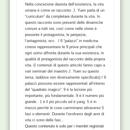
bloccanti) – il mal di testa, quando intenso, si
Nella concezione daoista dell’esistenza, la vita
estende a tutta la testa. negli ultimi 4 mesi gli
umana è come un racconto: J. Yuen parla di un
attacchi sono circa-quotidiani – a 26 anni ebbe
“curriculum” da completare durante la vita. In
TBC al polmone sx, con complicazione al rene e
questo racconto sono presenti delle dinamiche
al testicolo – ha provato varie soluzioni
comuni a tutti noi, così come nelle storie è
farmacologiche ma senza risultato, al momento in
presente il protagonista, le peripezie,
cui iniziamo i trattamenti sta prendendo un
l’antagonista, ecc. I 9 “palazzi” in medicina
farmaco che – dice – smetterà di prendere di …
cinese rappresentano le 9 prove principali che
ogni uomo affronta durante la sua esistenza, in
qualità di protagonista del racconto della propria
vita. (I contenuti di questo articolo fanno capo a
vari seminari del maestro J. Yuen su questo
tema, laddove non diversamente specificato) I 9
palazzi possono essere rappresentati all’interno
del “quadrato magico”: 9 è la lezione più
importante, più fondamentale. 9 è il numero più
grande . 1 è il più piccolo ed è yang. 5 è in
mezzo perché le cose camminano attraverso 5
fasi o elementi. Durante l’evolversi degli anni di
vita ci sono delle fasi...
Dito a Scatto prima e
Questo contenuto è solo per i membri registrati