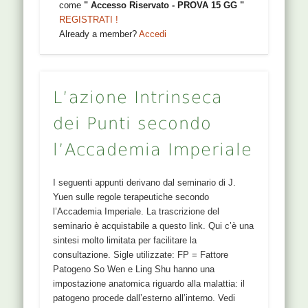
come
" Accesso Riservato - PROVA 15 GG "
dopo (CC)
REGISTRATI !
Already a member?
Accedi
Donna, 58 anni, in menopausa da 2 anni. Motivo
della visita: pollice dolente e poco mobile (con
dito a scatto). Quando la vedo il pollice destro si
piega molto poco ed è dolente (non ho la foto
L’azione Intrinseca
iniziale), non arriva neanche a scattare. Il
problema è iniziato 8 mesi prima, in presenza di
dei Punti secondo
eventi emotivamente significativi: difficoltà
lavorative (già da un paio d’anni), la fine di una
l’Accademia Imperiale
relazione. Il disturbo articolare le ostacola il
lavoro. Altri sintomi: – a volte lombalgia, a volte
I seguenti appunti derivano dal seminario di J.
dolore braccio dx – emorroidi da un anno, con
Yuen sulle regole terapeutiche secondo
alti e bassi – unghie fragili (mani) – senso di
l’Accademia Imperiale. La trascrizione del
frustrazione, difficile rapporto con la madre
seminario è acquistabile a questo link. Qui c’è una
anziana – tendenzialmente freddolosa – le piace
sintesi molto limitata per facilitare la
l’amaro, ha sonnolenza postprandiale, beve a
consultazione. Sigle utilizzate: FP = Fattore
piccoli sorsi – ha spesso afte sulla punta della
Patogeno So Wen e Ling Shu hanno una
lingua Polso (con il metodo Yuen/Sterman):
impostazione anatomica riguardo alla malattia: il
debole e attutito, LR non sale a HT, HT diffonde
patogeno procede dall’esterno all’interno. Vedi