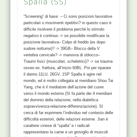
Spalla (SS)
secondo la SIdA”, acquistabile a questo link. Si
rimanda alla dispensa per una trattazione più
argomentata e precisa. Cefalea tensiva = da non
“Screening” di base: – Ci sono posizioni lavorative
circolazione = wei qi Cefalea vasomotoria = da
particolari o movimenti ripetitivi? in questo caso è
non nutrizione = ying qi Cefalea a grappolo
difficile risolvere il problema perchè lo stimolo
Cefalea con aura: può essere collegata a difetto
negativo è continuo -> se possibile modificare la
cardiaco (pervietà forame ovale) -> ecografia
posizione lavorativa– Colpo di freddo (es dopo
trans-esofagea Secondo l’uso dei meridiani
sudore notturno)? -> 39GB– Blocco della V
curiosi, quelli più frequentemente implicati nelle
vertebra cervicale? -> manovra di sblocco–
cefalee sono: GV (perché testa è una delle 3
Traumi fisici (muscolari, scheletrici)? -> se trauma
cavità: testa, torace, bacino). Sia per cefalee
osseo es. frattura, all’inizio 60BL. Poi per riparare
tensive, sia per vasomotorie. GV porta sia Wei sia
il danno 11LU, 26GV, 1SP Spalla è agire nel
Ying qi alla testa Yin Qiao, per cefalee
mondo, ed è molto collegata al meridiano Shou Tai
vasomotorie. Yin Qiao controlla la wei qi, eppure è
Yang, che è il mediatore dell’azione del cuore
utile in cefalee profonde e vasomotorie, perché?
verso il mondo esterno (SI fa parte dei 4 meridiani
Secondo D.D.B. perché yin qiao attraverso la wei
del dominio della relazione, nella dialettica
qi controlla i diaframmi Huang, ossia le “barriere”
sopravvivenza-relazione-differenziazione). SI
che consentono la nutrizione, nello specifico la...
cerca di far esprimere l’individuo nel contesto delle
Questo contenuto è solo per i membri registrati
difficoltà esteriori, delle relazioni esterne. Jian è
come
" Accesso Riservato - PROVA 15 GG "
carattere cinese di “spalla” e i radicali
REGISTRATI !
rappresentano la carne e un groviglio di muscoli