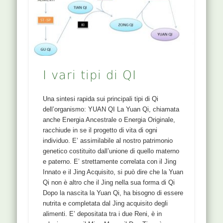
un po’ debole polso sx: ki yin sale bene, ht ok, gb
teso in superficie. in profondità sembra esserci un
polso yin qiao ma non è chiaro D: alterazione yin-
yang qiao mai, non rientro della wei qi dagli orifizi
(orecchie) T: 1BL, 62BL, 6KI, 19SI Dopo due
sessioni la pz riferisce di dormire più
profondamente e non svegliarsi per rumori. Ho
I vari tipi di QI
dato …
Una sintesi rapida sui principali tipi di Qi
dell’organismo: YUAN QI La Yuan Qi, chiamata
anche Energia Ancestrale o Energia Originale,
racchiude in se il progetto di vita di ogni
individuo. E’ assimilabile al nostro patrimonio
genetico costituito dall’unione di quello materno
e paterno. E’ strettamente correlata con il Jing
Innato e il Jing Acquisito, si può dire che la Yuan
Qi non è altro che il Jing nella sua forma di Qi
Dopo la nascita la Yuan Qi, ha bisogno di essere
nutrita e completata dal Jing acquisito degli
alimenti. E’ depositata tra i due Reni, è in