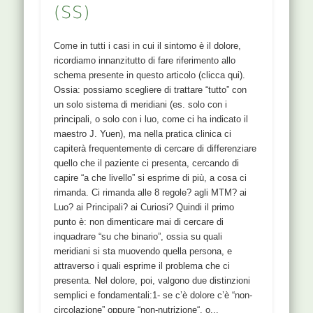
LOCALIZZAZIONE [protected] 1 distanza sopra il
margine superiore dell’osso pubico, a 0.5 cun dalla
(SS)
linea mediana, al livello di 3CV, 29ST Puntura
perpendicolare, 1-2,5 cm di profondità FUNZIONI
Come in tutti i casi in cui il sintomo è il dolore,
secondo gli antichi cinesi questo è il primo punto
ricordiamo innanzitutto di fare riferimento allo
dove si manifesta l’allargamento dell’utero all’inizio
schema presente in questo articolo (clicca qui).
della gravidanza. ha azione sull’utero e sulle
Ossia: possiamo scegliere di trattare “tutto” con
mestruazioni anche in qualità di punto del Chong
un solo sistema di meridiani (es. solo con i
Mai. Inoltre trasporta il qi a i piedi, riscaldandoli
principali, o solo con i luo, come ci ha indicato il
(Maciocia) Permette alla vescica di ricevere gli Ye
maestro J. Yuen), ma nella pratica clinica ci
torbidi dal polmone per eliminarli o indirizzarli al
capiterà frequentemente di cercare di differenziare
rene per nutrire gli organi sessuali (DDB) CLINICA
quello che il paziente ci presenta, cercando di
Tratta mancanza di virilità, diminuzione dello
capire “a che livello” si esprime di più, a cosa ci
sperma, perdite seminali, uretrite, leucorrea (vedi
rimanda. Ci rimanda alle 8 regole? agli MTM? ai
caso clinico su metrorragia e libido, DDB) usato
Luo? ai Principali? ai Curiosi? Quindi il primo
per promuovere l’ovulazione quando è infisso a
punto è: non dimenticare mai di cercare di
metà ciclo (1 settimana dal termine delle
inquadrare “su che binario”, ossia su quali
mestruazioni), in questo caso deve essere
meridiani si sta muovendo quella persona, e
combinato con 6SP e 3CV (Maciocia) importante
attraverso i quali esprime il problema che ci
per il trattamento dell’emissione seminale
presenta. Nel dolore, poi, valgono due distinzioni
(involontarie perdite...
semplici e fondamentali:1- se c’è dolore c’è “non-
Questo contenuto è solo per i membri registrati