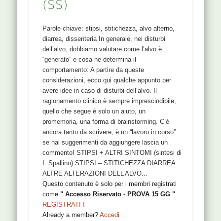
(SS)
da Gu ossa, Yu ali, Ren essere umano e Can
picco della montagna che vuol dire che l’osso ha
bisogno di ali per volare, per essere libero,
Parole chiave: stipsi, stitichezza, alvo alterno,
altrimenti é bloccato nella densità dell’osso. Per
diarrea, dissenteria In generale, nei disturbi
questo é necessario cesellare la struttura del
dell’alvo, dobbiamo valutare come l’alvo è
corpo, lo scheletro, per dare un senso di libertà
“generato” e cosa ne determina il
(Yuen, seminario su BL) LOCALIZZAZIONE
comportamento: A partire da queste
[protected] Nel 3º forame sacrale. Puntura
considerazioni, ecco qui qualche appunto per
perpendicolare, 2-4 cm di profondità. FUNZIONI
avere idee in caso di disturbi dell’alvo. Il
Punto di comunicazione con il meridiano della
ragionamento clinico è sempre imprescindibile,
Vescicola Biliare Stimola il passaggio del Gao in
quello che segue è solo un aiuto, un
profondità a utero e osso (DDB) BL31 a BL34
promemoria, una forma di brainstorming. C’è
sono punti che storicamente si usavano per
ancora tanto da scrivere, è un “lavoro in corso” :
trattare il Dai Mai, che drena verso questi
se hai suggerimenti da aggiungere lascia un
punti. Inoltre: Dove drena le cose il SI? non allo
commento! STIPSI + ALTRI SINTOMI (sintesi di
ST, ma nei punti Liao lungo il MP di BL. Quando
I. Spallino) STIPSI – STITICHEZZA DIARREA
il...
ALTRE ALTERAZIONI DELL’ALVO...
Questo contenuto è solo per i membri registrati
Questo contenuto è solo per i membri registrati
come
" Accesso Riservato - PROVA 15 GG "
come
" Accesso Riservato - PROVA 15 GG "
REGISTRATI !
REGISTRATI !
Already a member?
Accedi
Already a member?
Accedi