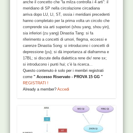
poco Interpretazione: non nutrizione …
anche il concetto che “la milza controlla i 4 arti”: il
meridiano di SP nella circolazione circadiana
arriva dopo LU, LI, ST, ossia i meridiani precedenti
“Sonno leggero”,
hanno completato per la prima volta un circolo che
comprende sia arti superiori (shou yang, shou yin),
ossia insonnia da
sia inferiori (zu yang) Dinastia Tang: si fa
riferimento a concetti di umori, flegma, eccessi e
rumori (CC)
carenze Dinastia Song: si introducono i concetti di
depressione (yu); si dà importanza al diaframma e
17BL; si discute della dialettica rene dx/ rene sx;
Donna, 28 anni, riferisce difficoltà di
si introducono i punti hui; c’è la ricerca...
addormentamento e risvegli al minimo rumore.
Questo contenuto è solo per i membri registrati
Non riusciamo a risalire ad un evento scatenante
come
" Accesso Riservato - PROVA 15 GG "
ma tutto è cominciato circa un anno fa. Persona
REGISTRATI !
dinamica, dai modi diretti e “mascolini” altri
Already a member?
Accedi
sintomi/segni: – onicofagia – reflusso/gastrite,
come altri membri della sua famiglia –
comportamento ansioso – a volte palpitazioni
Polsi (presi secondo il metodo di J. Yuen,
spiegato da AC Sterman): polso dx: tr superiore a
corda (ha tensioni a spalla e braccio) , scivoloso
(pre ciclo). In profondità polso yin qiao, polso LU