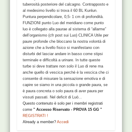
tuberosità posteriore del calcagno. Contrapposto e
al medesimo livello si trova il 60 BL Kunlun.
Puntura perpendicolare, 0,5- 1 cm di profondità.
FUNZIONI punto Luo del meridiano come punto
luo è collegato alla paurae al sistema di “allarme”
dell’organismo (cfr post sui Luo) CLINICA Utile per
paure profonde che bloccano la nostra volontà di
azione che a livello fisico si manifestano con
disturbi del lasciar andare in basso come stipsi
terminale e difficoltà a urinare. In tutte queste
turbe si deve trattare non solo il Luo di rene ma
anche quello di vescica perchè è la vescica che ci
consente di misurare la sensazione emotiva e di
capire se siamo in una piccola o grande paura, se
è paura concreta o solo paura di aver paura per
vissuti passati. Nel deficit di Luò...
Questo contenuto è solo per i membri registrati
come
" Accesso Riservato - PROVA 15 GG "
REGISTRATI !
Already a member?
Accedi