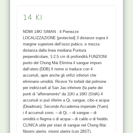
14 KI
NOMI 14KI SIMAN : 4 Pienezze
LOCALIZZAZIONE [protected] 3 distanze sopra il
margine superiore dell’osso pubico, e mezza
distanza dalla linea mediana Puntura
perpendicolare, 1-2,5 cm di profondità FUNZIONI
punto del Chong Mai Elimina il sangue impuro
dall’utero (DDB) Il nome si traduce con 4
accumuli, apre anche gli orifizi inferiori che
eliminano umidità. Riceve Ye torbidi dal polmone
per indirizzarli al San Jao inferiore (fa parte dei
punti di “afferramento” da 11KI a 16KI (SIdA) 4
accumuli si può riferire a Qi, sangue, cibo e acqua
(Deadman). Secondo Accademia imperiale (Yuen)
i 4 accumuli sono: – di Qi, – di sangue – di
umidità o flegma o di acqua – di caldo o di freddo.
CLINICA utile per stasi di sangue nel Chong Mai:
fibromi uterini, miomi uterini (con 28ST),