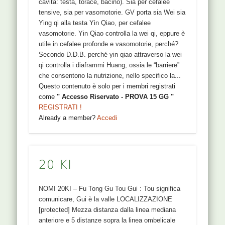
cavità: testa, torace, bacino). Sia per cefalee
tensive, sia per vasomotorie. GV porta sia Wei sia
Ying qi alla testa Yin Qiao, per cefalee
vasomotorie. Yin Qiao controlla la wei qi, eppure è
utile in cefalee profonde e vasomotorie, perché?
Secondo D.D.B. perché yin qiao attraverso la wei
qi controlla i diaframmi Huang, ossia le “barriere”
che consentono la nutrizione, nello specifico la...
Questo contenuto è solo per i membri registrati
come
" Accesso Riservato - PROVA 15 GG "
REGISTRATI !
Already a member?
Accedi
20 KI
NOMI 20KI – Fu Tong Gu Tou Gui : Tou significa
comunicare, Gui è la valle LOCALIZZAZIONE
[protected] Mezza distanza dalla linea mediana
anteriore e 5 distanze sopra la linea ombelicale