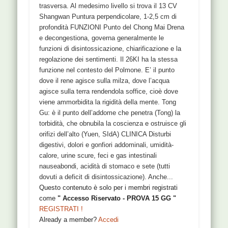
trasversa. Al medesimo livello si trova il 13 CV
Shangwan Puntura perpendicolare, 1-2,5 cm di
profondità FUNZIONI Punto del Chong Mai Drena
e decongestiona, governa generalmente le
funzioni di disintossicazione, chiarificazione e la
regolazione dei sentimenti. Il 26KI ha la stessa
funzione nel contesto del Polmone. E’ il punto
dove il rene agisce sulla milza, dove l’acqua
agisce sulla terra rendendola soffice, cioè dove
viene ammorbidita la rigidità della mente. Tong
Gu: è il punto dell’addome che penetra (Tong) la
torbidità, che obnubila la coscienza e ostruisce gli
orifizi dell’alto (Yuen, SIdA) CLINICA Disturbi
digestivi, dolori e gonfiori addominali, umidità-
calore, urine scure, feci e gas intestinali
nauseabondi, acidità di stomaco e sete (tutti
dovuti a deficit di disintossicazione). Anche...
Questo contenuto è solo per i membri registrati
come
" Accesso Riservato - PROVA 15 GG "
REGISTRATI !
Already a member?
Accedi