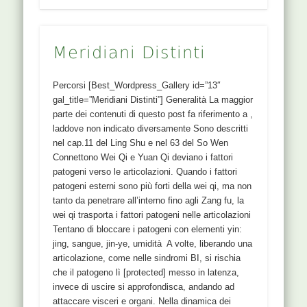
Meridiani Distinti
Percorsi [Best_Wordpress_Gallery id=”13″
gal_title=”Meridiani Distinti”] Generalità La maggior
parte dei contenuti di questo post fa riferimento a ,
laddove non indicato diversamente Sono descritti
nel cap.11 del Ling Shu e nel 63 del So Wen
Connettono Wei Qi e Yuan Qi deviano i fattori
patogeni verso le articolazioni. Quando i fattori
patogeni esterni sono più forti della wei qi, ma non
tanto da penetrare all’interno fino agli Zang fu, la
wei qi trasporta i fattori patogeni nelle articolazioni
Tentano di bloccare i patogeni con elementi yin:
jing, sangue, jin-ye, umidità A volte, liberando una
articolazione, come nelle sindromi BI, si rischia
che il patogeno lì [protected] messo in latenza,
invece di uscire si approfondisca, andando ad
attaccare visceri e organi. Nella dinamica dei