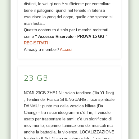
distinti, la wei qi non è sufficiente per controllare
bene il patogeno, quindi nel tenerlo in latenza
esaurisce lo yang del corpo, quello che spesso si
manifesta...
Questo contenuto è solo per i membri registrati
come
" Accesso Riservato - PROVA 15 GG "
REGISTRATI !
Already a member?
Accedi
23 GB
NOMI 23GB ZHEJIN : solco tendineo (Jia Yi Jing)
, Tendini del Fianco SHENGUANG : luce spirituale
DANMU : punto mu della vescica biliare (Da
Cheng) – tra i suoi ideogrammi c’è Tin, il veicolo
usato per trasportare le armi: c’è un significato di
movimento, esprime l’animazione dei muscoli ma
anche la battaglia, la violenza. LOCALIZZAZIONE
[protected] Nel 4º spazio intercostale, 1 distanza