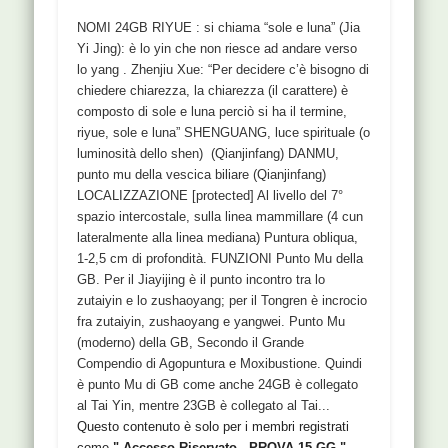
NOMI 24GB RIYUE : si chiama “sole e luna” (Jia
Yi Jing): è lo yin che non riesce ad andare verso
lo yang . Zhenjiu Xue: “Per decidere c’è bisogno di
chiedere chiarezza, la chiarezza (il carattere) è
composto di sole e luna perciò si ha il termine,
riyue, sole e luna” SHENGUANG, luce spirituale (o
luminosità dello shen) (Qianjinfang) DANMU,
punto mu della vescica biliare (Qianjinfang)
LOCALIZZAZIONE [protected] Al livello del 7°
spazio intercostale, sulla linea mammillare (4 cun
lateralmente alla linea mediana) Puntura obliqua,
1-2,5 cm di profondità. FUNZIONI Punto Mu della
GB. Per il Jiayijing è il punto incontro tra lo
zutaiyin e lo zushaoyang; per il Tongren è incrocio
fra zutaiyin, zushaoyang e yangwei. Punto Mu
(moderno) della GB, Secondo il Grande
Compendio di Agopuntura e Moxibustione. Quindi
è punto Mu di GB come anche 24GB è collegato
al Tai Yin, mentre 23GB è collegato al Tai...
Questo contenuto è solo per i membri registrati
come
" Accesso Riservato - PROVA 15 GG "