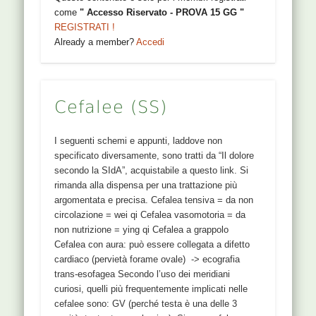
come
" Accesso Riservato - PROVA 15 GG "
REGISTRATI !
Already a member?
Accedi
Cefalee (SS)
I seguenti schemi e appunti, laddove non
specificato diversamente, sono tratti da “Il dolore
secondo la SIdA”, acquistabile a questo link. Si
rimanda alla dispensa per una trattazione più
argomentata e precisa. Cefalea tensiva = da non
circolazione = wei qi Cefalea vasomotoria = da
non nutrizione = ying qi Cefalea a grappolo
Cefalea con aura: può essere collegata a difetto
cardiaco (pervietà forame ovale) -> ecografia
trans-esofagea Secondo l’uso dei meridiani
curiosi, quelli più frequentemente implicati nelle
cefalee sono: GV (perché testa è una delle 3