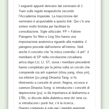
I seguenti appunti derivano dal seminario di J.
Yuen sulle regole terapeutiche secondo
l’Accademia Imperiale. La trascrizione del
seminario è acquistabile a questo link. Qui c’è una
sintesi molto limitata per facilitare la
consultazione. Sigle utilizzate: FP = Fattore
Patogeno So Wen e Ling Shu hanno una
impostazione anatomica riguardo alla malattia: il
patogeno procede dall’esterno all’interno. Vedi
anche il concetto che “la milza controlla i 4 arti”: il
meridiano di SP nella circolazione circadiana
arriva dopo LU, LI, ST, ossia i meridiani precedenti
hanno completato per la prima volta un circolo che
comprende sia arti superiori (shou yang, shou yin),
sia inferiori (zu yang) Dinastia Tang: si fa
riferimento a concetti di umori, flegma, eccessi e
carenze Dinastia Song: si introducono i concetti di
depressione (yu); si dà importanza al diaframma e
17BL; si discute della dialettica rene dx/ rene sx;
si introducono i punti hui; c’è la ricerca...
Questo contenuto è solo per i membri registrati