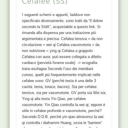
Cefalee (SS)
I seguenti schemi e appunti, laddove non
specificato diversamente, sono tratti da “Il dolore
secondo la SIdA”, acquistabile a questo link. Si
rimanda alla dispensa per una trattazione più
argomentata e precisa. Cefalea tensiva = da non
circolazione = wei qi Cefalea vasomotoria = da
non nutrizione = ying qi Cefalea a grappolo
Cefalea con aura: può essere collegata a difetto
cardiaco (pervietà forame ovale) -> ecografia
trans-esofagea Secondo l’uso dei meridiani
curiosi, quelli più frequentemente implicati nelle
cefalee sono: GV (perché testa è una delle 3
cavità: testa, torace, bacino). Sia per cefalee
tensive, sia per vasomotorie. GV porta sia Wei sia
Ying qi alla testa Yin Qiao, per cefalee
vasomotorie. Yin Qiao controlla la wei qi, eppure è
utile in cefalee profonde e vasomotorie, perché?
Secondo D.D.B. perché yin qiao attraverso la wei
qi controlla i diaframmi Huang, ossia le “barriere”