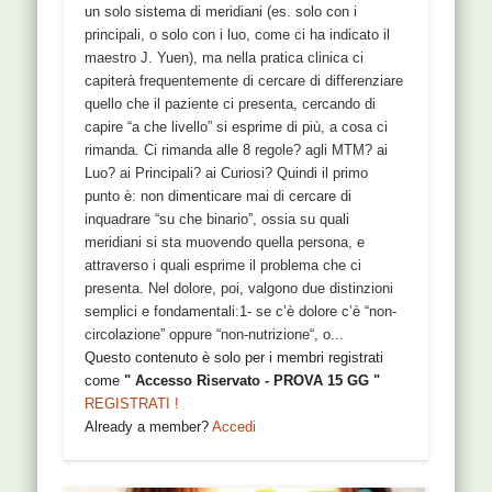
un solo sistema di meridiani (es. solo con i
principali, o solo con i luo, come ci ha indicato il
maestro J. Yuen), ma nella pratica clinica ci
capiterà frequentemente di cercare di differenziare
quello che il paziente ci presenta, cercando di
capire “a che livello” si esprime di più, a cosa ci
rimanda. Ci rimanda alle 8 regole? agli MTM? ai
Luo? ai Principali? ai Curiosi? Quindi il primo
punto è: non dimenticare mai di cercare di
inquadrare “su che binario”, ossia su quali
meridiani si sta muovendo quella persona, e
attraverso i quali esprime il problema che ci
presenta. Nel dolore, poi, valgono due distinzioni
semplici e fondamentali:1- se c’è dolore c’è “non-
circolazione” oppure “non-nutrizione“, o...
Questo contenuto è solo per i membri registrati
come
" Accesso Riservato - PROVA 15 GG "
REGISTRATI !
Already a member?
Accedi