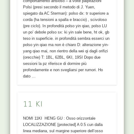
comportamento ansioso – a volte palpitazioni
Polsi (presi secondo il metodo di J. Yuen,
spiegato da AC Sterman): polso dx: tr superiore a
corda (ha tensioni a spalla e braccio) , scivoloso
(pre ciclo). In profondità polso yin qiao, polso LU
un po’ debole polso sx: ki yin sale bene, ht ok, gb
teso in superficie. in profondità sembra esserci un
polso yin qiao ma non è chiaro D: alterazione yin-
yang qiao mai, non rientro della wei qi dagli orifizi
(orecchie) T: 1BL, 62BL, 6KI, 19SI Dopo due
sessioni la pz riferisce di dormire più
profondamente e non svegliarsi per rumori. Ho
dato …
11 KI
NOMI 11KI HENG GU : Osso orizzontale
LOCALIZZAZIONE [protected] A 0.5 cun dalla
linea mediana, sul margine superiore dell’osso