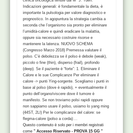
clinica oncologica tenute dal M° J. Yuen.
Indicazioni generali: è fondamentale la dieta, è
importante la pulsologia per valore diagnostico e
prognostico. In agopuntura la strategia cambia a
seconda che l’organismo sia pronto per eliminare
l’umidità-calore e quindi eradicare la malattia,
oppure sia necessario costruire risorse e
mantenere la latenza. NUOVO SCHEMA
(Congresso Marzo 2018) Premessa valutare il
polso. C’è debolezza se il polso è debole (weak),
piccolo o fine (thin), disperso (frail), profondo
(deep). Se il paziente è “forte”: 1. Eliminare il
Calore e le sue Complicanze Per eliminare il
calore -> punti Ying-sorgente. Scegliamo i punti in
base al polso (dove è rapido), + eventualmente il
punto dell’organo/viscere dove il tumore è
manifesto. Se non troviamo polsi rapidi oppure
non sappiamo usare il polso, usiamo lo yang ming
(44ST, 2LI) Per le complicanze del calore: se
flegma-calore (polso a corda):...
Questo contenuto è solo per i membri registrati
come
" Accesso Riservato - PROVA 15 GG "