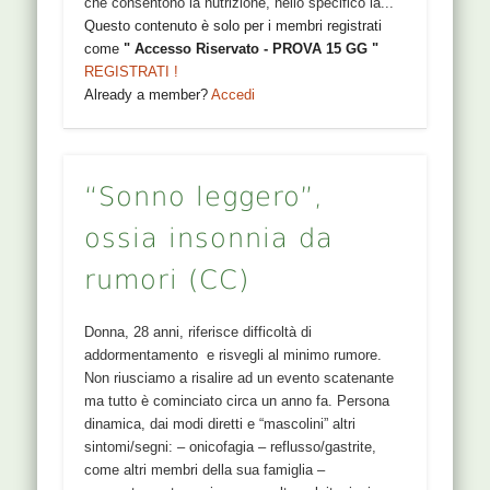
che consentono la nutrizione, nello specifico la...
Questo contenuto è solo per i membri registrati
come
" Accesso Riservato - PROVA 15 GG "
REGISTRATI !
Already a member?
Accedi
“Sonno leggero”,
ossia insonnia da
rumori (CC)
Donna, 28 anni, riferisce difficoltà di
addormentamento e risvegli al minimo rumore.
Non riusciamo a risalire ad un evento scatenante
ma tutto è cominciato circa un anno fa. Persona
dinamica, dai modi diretti e “mascolini” altri
sintomi/segni: – onicofagia – reflusso/gastrite,
come altri membri della sua famiglia –