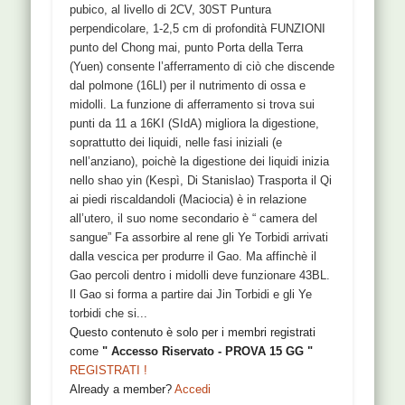
pubico, al livello di 2CV, 30ST Puntura
perpendicolare, 1-2,5 cm di profondità FUNZIONI
punto del Chong mai, punto Porta della Terra
(Yuen) consente l’afferramento di ciò che discende
dal polmone (16LI) per il nutrimento di ossa e
midolli. La funzione di afferramento si trova sui
punti da 11 a 16KI (SIdA) migliora la digestione,
soprattutto dei liquidi, nelle fasi iniziali (e
nell’anziano), poichè la digestione dei liquidi inizia
nello shao yin (Kespì, Di Stanislao) Trasporta il Qi
ai piedi riscaldandoli (Maciocia) è in relazione
all’utero, il suo nome secondario è “ camera del
sangue” Fa assorbire al rene gli Ye Torbidi arrivati
dalla vescica per produrre il Gao. Ma affinchè il
Gao percoli dentro i midolli deve funzionare 43BL.
Il Gao si forma a partire dai Jin Torbidi e gli Ye
torbidi che si...
Questo contenuto è solo per i membri registrati
come
" Accesso Riservato - PROVA 15 GG "
REGISTRATI !
Already a member?
Accedi