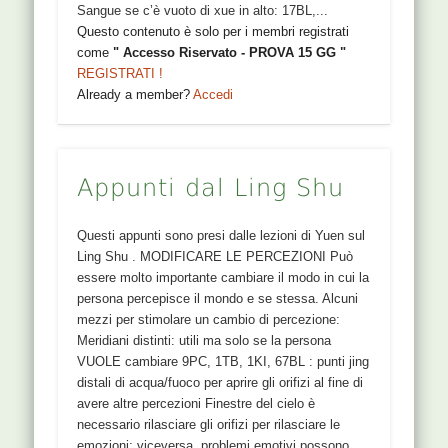
Sangue se c’è vuoto di xue in alto: 17BL,...
Questo contenuto è solo per i membri registrati
come
" Accesso Riservato - PROVA 15 GG "
REGISTRATI !
Already a member?
Accedi
Appunti dal Ling Shu
Questi appunti sono presi dalle lezioni di Yuen sul
Ling Shu . MODIFICARE LE PERCEZIONI Può
essere molto importante cambiare il modo in cui la
persona percepisce il mondo e se stessa. Alcuni
mezzi per stimolare un cambio di percezione:
Meridiani distinti: utili ma solo se la persona
VUOLE cambiare 9PC, 1TB, 1KI, 67BL : punti jing
distali di acqua/fuoco per aprire gli orifizi al fine di
avere altre percezioni Finestre del cielo è
necessario rilasciare gli orifizi per rilasciare le
emozioni; viceversa, problemi emotivi possono