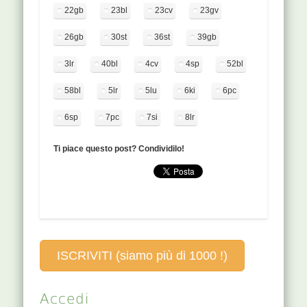
perpendicolare,
22gb
23bl
23cv
23gv
2-4 cm di
profondità.
26gb
30st
36st
39gb
FUNZIONI Punto
Mu dell'intestino
3lr
40bl
4cv
4sp
52bl
tenue, punto
incontro con
58bl
5lr
5lu
6ki
6pc
milza, fegato,
reni, punto del
6sp
7pc
7si
8lr
ren e…
Ti piace questo post? Condividilo!
ISCRIVITI (siamo più di 1000 !)
Accedi