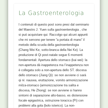
La Gastroenterologia
I contenuti di questo post sono presi dal seminario
del Maestro J. Yuen sulla gastroenterologia , che
si può acquistare qui. Raccolgo qui alcuni appunti
che mi servono per tenere “a portata di mano” il
metodo della scuola della gastroenterologia
(Chang Wei Ke, sotto-branca della Nei Ke). La
produzione di Qi post-natale segue 6 momenti
fondamentali: Apertura dello stomaco (kai wei): la
non-apertura dà inappetenza ma l’inappetenza non
è collegata solo a non-apertura dello ST. discesa
dello stomaco (Jiang Qi): se non avviene ci sarà
qi ni: nausea, eruttazione, vomito armonizzazione
milza-stomaco (armonizzazione tra salita e
discesa, He Zhong): se non avviene si hanno
sintomi di separazione alto-basso, es distensione
focale epigastrica, ostruzione toracica (Pi) con
problemi alla gola (bolo isterico). La non-