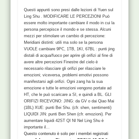
Questi appunti sono presi dalle lezioni di Yuen sul
Ling Shu . MODIFICARE LE PERCEZIONI Può
essere molto importante cambiare il modo in cui la
persona percepisce il mondo e se stessa. Alcuni
mezzi per stimolare un cambio di percezione:
Meridiani distinti: utili ma solo se la persona
VUOLE cambiare 9PC, 1TB, 1KI, 67BL : punti jing
distali di acqua/fuoco per aprire gli orifizi al fine di
avere altre percezioni Finestre del cielo è
necessario rilasciare gli orifizi per rilasciare le
emozioni; viceversa, problemi emotivi possono
manifestarsi agli orifizi. Ogni zang ha la sua
emozione e tutte le emozioni vengono portate ad
HT, che le può scaricare a SI, e quindi a BL. GLI
ORIFIZI RICEVONO: JING: da GV o dai Qiao Mai
(1BL) XUE: punti Bei Shu. (cfr. shen, sentimenti)
LIQUIDI JIN: punti Ben Shen (cfr. emozioni). Per
aumentare liquidi 42ST QI NI Nel Ling Shu è
importante il...
Questo contenuto è solo per i membri registrati