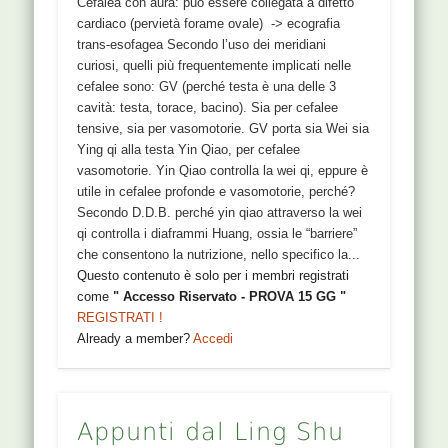
Cefalea con aura: può essere collegata a difetto
cardiaco (pervietà forame ovale) -> ecografia
trans-esofagea Secondo l’uso dei meridiani
curiosi, quelli più frequentemente implicati nelle
cefalee sono: GV (perché testa è una delle 3
cavità: testa, torace, bacino). Sia per cefalee
tensive, sia per vasomotorie. GV porta sia Wei sia
Ying qi alla testa Yin Qiao, per cefalee
vasomotorie. Yin Qiao controlla la wei qi, eppure è
utile in cefalee profonde e vasomotorie, perché?
Secondo D.D.B. perché yin qiao attraverso la wei
qi controlla i diaframmi Huang, ossia le “barriere”
che consentono la nutrizione, nello specifico la...
Questo contenuto è solo per i membri registrati
come
" Accesso Riservato - PROVA 15 GG "
REGISTRATI !
Already a member?
Accedi
Appunti dal Ling Shu