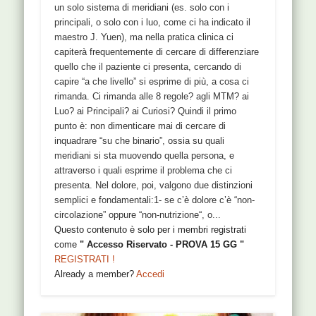
un solo sistema di meridiani (es. solo con i
principali, o solo con i luo, come ci ha indicato il
maestro J. Yuen), ma nella pratica clinica ci
capiterà frequentemente di cercare di differenziare
quello che il paziente ci presenta, cercando di
capire “a che livello” si esprime di più, a cosa ci
rimanda. Ci rimanda alle 8 regole? agli MTM? ai
Luo? ai Principali? ai Curiosi? Quindi il primo
punto è: non dimenticare mai di cercare di
inquadrare “su che binario”, ossia su quali
meridiani si sta muovendo quella persona, e
attraverso i quali esprime il problema che ci
presenta. Nel dolore, poi, valgono due distinzioni
semplici e fondamentali:1- se c’è dolore c’è “non-
circolazione” oppure “non-nutrizione“, o...
Questo contenuto è solo per i membri registrati
come
" Accesso Riservato - PROVA 15 GG "
REGISTRATI !
Already a member?
Accedi