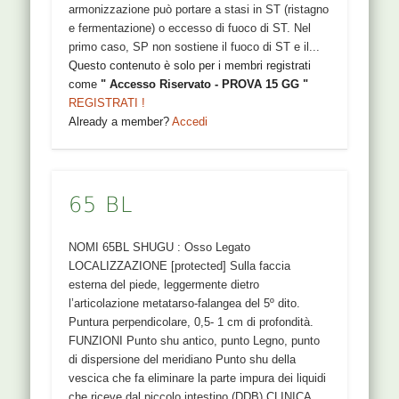
armonizzazione può portare a stasi in ST (ristagno
e fermentazione) o eccesso di fuoco di ST. Nel
primo caso, SP non sostiene il fuoco di ST e il...
Questo contenuto è solo per i membri registrati
come
" Accesso Riservato - PROVA 15 GG "
REGISTRATI !
Already a member?
Accedi
65 BL
NOMI 65BL SHUGU : Osso Legato
LOCALIZZAZIONE [protected] Sulla faccia
esterna del piede, leggermente dietro
l’articolazione metatarso-falangea del 5º dito.
Puntura perpendicolare, 0,5- 1 cm di profondità.
FUNZIONI Punto shu antico, punto Legno, punto
di dispersione del meridiano Punto shu della
vescica che fa eliminare la parte impura dei liquidi
che riceve dal piccolo intestino (DDB) CLINICA