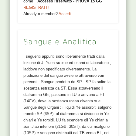
come
" Accesso Riservato - PROVA 15 GG "
REGISTRATI !
Already a member?
Accedi
Sangue e Analitica
I seguenti appunti sono liberamente tratti dalla
lezione di J. Yuen su xue ed esami di laboratorio ,
laddove non specificato diversamente. La
produzione del sangue avviene attraverso vari
percorsi : Sangue prodotto da SP : SP fa salire la
sostanza estratta da ST. Essa attraversano il
diaframma GE, passano in LU e arrivano a HT
(14CV), dove la sostanza rossa diventa xue
Sangue degli Organi : i liquidi Ye assorbiti salgono
tramite SP (6SP), al diaframma si dividono in Ye
chiari e Ye torbidi. LU fa scendere gli Ye chiari a
San Jiao inferiore (21GB, 30ST), da cui risalgono
(10SP) e vengono distribuiti dal TB verso BL, nei