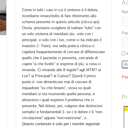
A
Come in tutti i casi in cui il sintomo è il dolore,
Nom
ricordiamo innanzitutto di fare riferimento allo
schema presente in questo articolo (clicca qui).
Ossia: possiamo scegliere di trattare “tutto” con
Pas
un solo sistema di meridiani (es. solo con i
principali, o solo con i luo, come ci ha indicato il
maestro J. Yuen), ma nella pratica clinica ci
capiterà frequentemente di cercare di differenziare
quello che il paziente ci presenta, cercando di
capire “a che livello” si esprime di più, a cosa ci
Ac
rimanda. Ci rimanda alle 8 regole? agli MTM? ai
Luo? ai Principali? ai Curiosi? Quindi il primo
Pas
punto è: non dimenticare mai di cercare di
inquadrare “su che binario”, ossia su quali
meridiani si sta muovendo quella persona, e
P
attraverso i quali esprime il problema che ci
presenta. Nel dolore, poi, valgono due distinzioni
semplici e fondamentali:1- se c’è dolore c’è “non-
circolazione” oppure “non-nutrizione“, o...
Questo contenuto è solo per i membri registrati