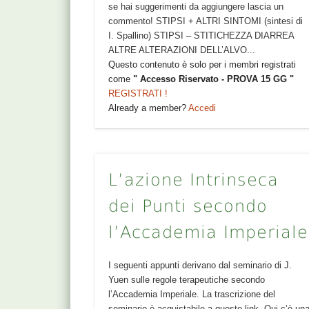
se hai suggerimenti da aggiungere lascia un
commento! STIPSI + ALTRI SINTOMI (sintesi di
I. Spallino) STIPSI – STITICHEZZA DIARREA
ALTRE ALTERAZIONI DELL’ALVO...
Questo contenuto è solo per i membri registrati
come
" Accesso Riservato - PROVA 15 GG "
REGISTRATI !
Already a member?
Accedi
L’azione Intrinseca
dei Punti secondo
l’Accademia Imperiale
I seguenti appunti derivano dal seminario di J.
Yuen sulle regole terapeutiche secondo
l’Accademia Imperiale. La trascrizione del
seminario è acquistabile a questo link. Qui c’è un