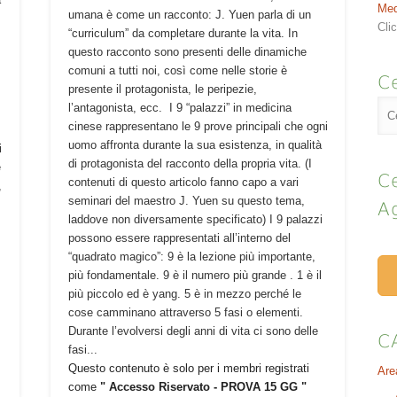
Med
umana è come un racconto: J. Yuen parla di un
Cli
“curriculum” da completare durante la vita. In
questo racconto sono presenti delle dinamiche
comuni a tutti noi, così come nelle storie è
Ce
presente il protagonista, le peripezie,
l’antagonista, ecc. I 9 “palazzi” in medicina
cinese rappresentano le 9 prove principali che ogni
uomo affronta durante la sua esistenza, in qualità
i
di protagonista del racconto della propria vita. (I
e
Ce
contenuti di questo articolo fanno capo a vari
,
seminari del maestro J. Yuen su questo tema,
A
laddove non diversamente specificato) I 9 palazzi
possono essere rappresentati all’interno del
i
“quadrato magico”: 9 è la lezione più importante,
più fondamentale. 9 è il numero più grande . 1 è il
più piccolo ed è yang. 5 è in mezzo perché le
cose camminano attraverso 5 fasi o elementi.
Durante l’evolversi degli anni di vita ci sono delle
C
fasi...
Questo contenuto è solo per i membri registrati
Are
come
" Accesso Riservato - PROVA 15 GG "