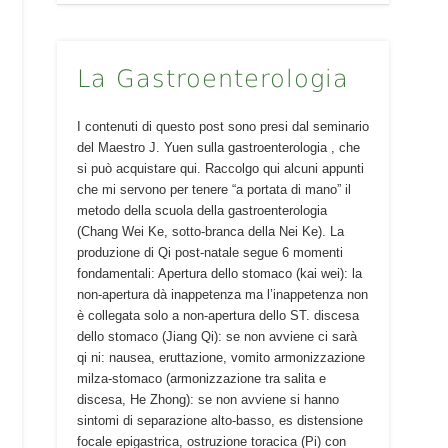
La Gastroenterologia
I contenuti di questo post sono presi dal seminario
del Maestro J. Yuen sulla gastroenterologia , che
si può acquistare qui. Raccolgo qui alcuni appunti
che mi servono per tenere “a portata di mano” il
metodo della scuola della gastroenterologia
(Chang Wei Ke, sotto-branca della Nei Ke). La
produzione di Qi post-natale segue 6 momenti
fondamentali: Apertura dello stomaco (kai wei): la
non-apertura dà inappetenza ma l’inappetenza non
è collegata solo a non-apertura dello ST. discesa
dello stomaco (Jiang Qi): se non avviene ci sarà
qi ni: nausea, eruttazione, vomito armonizzazione
milza-stomaco (armonizzazione tra salita e
discesa, He Zhong): se non avviene si hanno
sintomi di separazione alto-basso, es distensione
focale epigastrica, ostruzione toracica (Pi) con