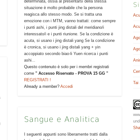
determinata, ossia al presentarsi della stessa
Si
situazione è molto probabile che la persona
reagisca allo stesso modo. Se si tratta una
Acu
emozione con i MTM, vanno trattati: come sempre
Acu
i punti ashi, i punti jing distali del meridiano/i
interessato/i e i punti riunione. Se la condizione è
Ago
acuta, si usano i jing distali yang Se la condizione
è cronica, si usano i jing distali yang + yin
Ago
accoppiato secondo biao-li Yuen ricerca i punti
Ani
ashi...
Questo contenuto è solo per i membri registrati
Cen
come
" Accesso Riservato - PROVA 15 GG "
REGISTRATI !
Tai
Already a member?
Accedi
a
www
Sangue e Analitica
und
g
Sha
I seguenti appunti sono liberamente tratti dalla