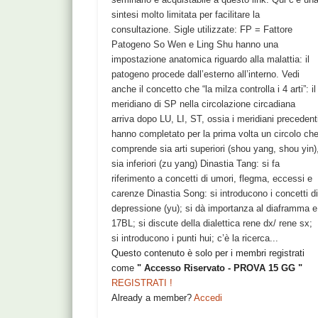
sintesi molto limitata per facilitare la
consultazione. Sigle utilizzate: FP = Fattore
Patogeno So Wen e Ling Shu hanno una
impostazione anatomica riguardo alla malattia: il
patogeno procede dall’esterno all’interno. Vedi
anche il concetto che “la milza controlla i 4 arti”: il
meridiano di SP nella circolazione circadiana
arriva dopo LU, LI, ST, ossia i meridiani precedent
hanno completato per la prima volta un circolo ch
comprende sia arti superiori (shou yang, shou yin)
sia inferiori (zu yang) Dinastia Tang: si fa
riferimento a concetti di umori, flegma, eccessi e
carenze Dinastia Song: si introducono i concetti d
depressione (yu); si dà importanza al diaframma e
17BL; si discute della dialettica rene dx/ rene sx;
si introducono i punti hui; c’è la ricerca...
Questo contenuto è solo per i membri registrati
come
" Accesso Riservato - PROVA 15 GG "
REGISTRATI !
Already a member?
Accedi