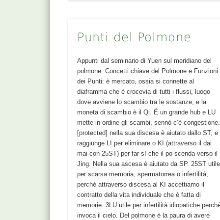
Punti del Polmone
Appunti dal seminario di Yuen sul meridiano del
polmone Concetti chiave del Polmone e Funzioni
dei Punti: è mercato, ossia si connette al
diaframma che è crocevia di tutti i flussi, luogo
dove avviene lo scambio tra le sostanze, e la
moneta di scambio è il Qi. É un grande hub e LU
mette in ordine gli scambi, sennò c’è congestione
[protected] nella sua discesa è aiutato dallo ST, e
raggiunge LI per eliminare o KI (attraverso il dai
mai con 25ST) per far sì che il po scenda verso il
Jing. Nella sua ascesa è aiutato da SP. 25ST util
per scarsa memoria, spermatorrea o infertilità,
perché attraverso discesa al KI accettiamo il
contratto della vita individuale che è fatta di
memorie. 3LU utile per infertilità idiopatiche perch
invoca il cielo. Del polmone è la paura di avere