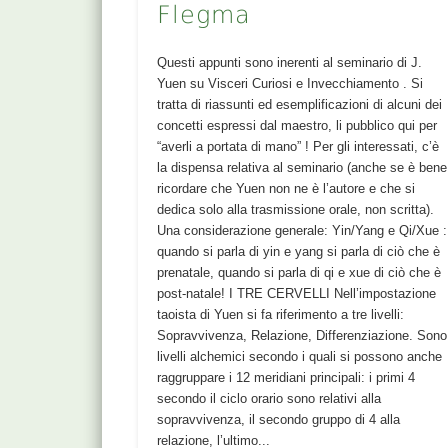
Flegma
Questi appunti sono inerenti al seminario di J.
Yuen su Visceri Curiosi e Invecchiamento . Si
tratta di riassunti ed esemplificazioni di alcuni dei
concetti espressi dal maestro, li pubblico qui per
“averli a portata di mano” ! Per gli interessati, c’è
la dispensa relativa al seminario (anche se è bene
ricordare che Yuen non ne è l’autore e che si
dedica solo alla trasmissione orale, non scritta).
Una considerazione generale: Yin/Yang e Qi/Xue :
quando si parla di yin e yang si parla di ciò che è
prenatale, quando si parla di qi e xue di ciò che è
post-natale! I TRE CERVELLI Nell’impostazione
taoista di Yuen si fa riferimento a tre livelli:
Sopravvivenza, Relazione, Differenziazione. Sono
livelli alchemici secondo i quali si possono anche
raggruppare i 12 meridiani principali: i primi 4
secondo il ciclo orario sono relativi alla
sopravvivenza, il secondo gruppo di 4 alla
relazione, l’ultimo...