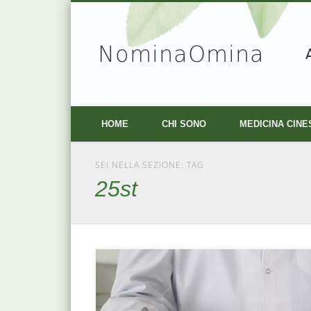
NominaOmina
Facebook
Vimeo
HOME
CHI SONO
MEDICINA CINE
SEI NELLA SEZIONE: TAG
25st