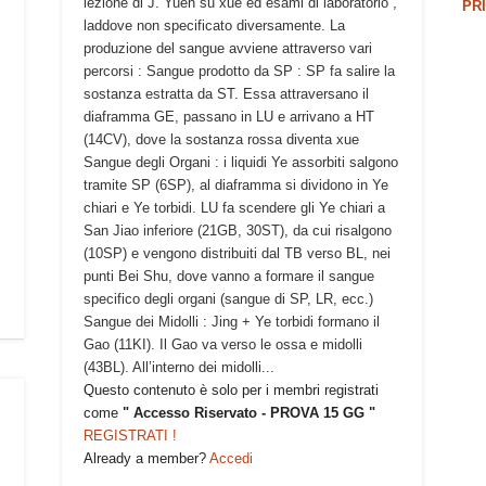
lezione di J. Yuen su xue ed esami di laboratorio ,
PR
laddove non specificato diversamente. La
produzione del sangue avviene attraverso vari
percorsi : Sangue prodotto da SP : SP fa salire la
sostanza estratta da ST. Essa attraversano il
diaframma GE, passano in LU e arrivano a HT
i
(14CV), dove la sostanza rossa diventa xue
Sangue degli Organi : i liquidi Ye assorbiti salgono
tramite SP (6SP), al diaframma si dividono in Ye
chiari e Ye torbidi. LU fa scendere gli Ye chiari a
San Jiao inferiore (21GB, 30ST), da cui risalgono
(10SP) e vengono distribuiti dal TB verso BL, nei
punti Bei Shu, dove vanno a formare il sangue
specifico degli organi (sangue di SP, LR, ecc.)
Sangue dei Midolli : Jing + Ye torbidi formano il
Gao (11KI). Il Gao va verso le ossa e midolli
(43BL). All’interno dei midolli...
Questo contenuto è solo per i membri registrati
come
" Accesso Riservato - PROVA 15 GG "
REGISTRATI !
Already a member?
Accedi