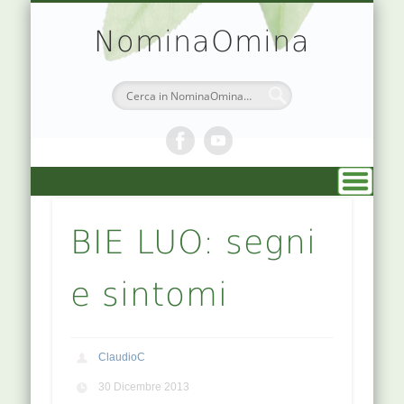
TEORIA & APPUNTI
MEDICINA CINESE
ATLANTE PUNTI
PRENOTAZIONI
SIMBOLOGIA
CHI SONO
DR. AGO
HOME
NominaOmina
BIE LUO: segni
e sintomi
ClaudioC
30 Dicembre 2013