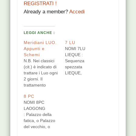
REGISTRATI !
Already a member?
Accedi
LEGGI ANCHE :
Meridiani LUO.
7 LU
Appunti e
NOMI 7LU
Schemi
LIEQUE :
N.B. Nei classici
Sequenza
(cit.) è indicato di
spezzata
trattare i Luo ogni
LIEQUE,
2 giorni. Il
(LINGSHU,
trattamento
JINGMAI),
andrebbe seguito
frattura in un
8 PC
per 6 settimane
utensile;
NOMI 8PC
perchè i luo sono
TONGXUAN, (YI
LAOGONG
collegati al
TONG),
: Palazzo della
sangue, che ha
incredibile
fatica, o Palazzo
un ritmo
(profondo,
del vecchio, o
circamensile. Il
misterioso,
Lavoro
trattamento dei
meraviglioso) per