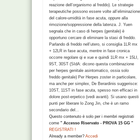
reazione dell’organismo al freddo). Le strategie
terapeutiche possono essere volte all’eliminazion
del calore-umidità in fase acuta, oppure alla
rimozione/soppressione della latenza. J. Yuen
segnala che in caso di herpes (genitale) è
opportuno cercare di eliminare la stasi di freddo.
Parlando di freddo nell’utero, si consiglia 1LR mx
+ 12LR in fase acuta, mentre in fase cronica
occorre regolare qi e xue e quindi 1LR mx + 15LI,
9ST, 30ST (SIdA: dicono questa combinazione
per herpes genitale asintomatico, ossia solo
freddo genitale) Per Herpes zoster in particolare,
ma anche per simplex, De Berardinis suggerisce:
10ST, 11ST in fase acuta, spesso non efficaci in
dolore post-erpetico (vedi avanti). Si usano questi
punti per liberare lo Zong Jin, che è un ramo
secondario del...
Questo contenuto è solo per i membri registrati
come
" Accesso Riservato - PROVA 15 GG "
REGISTRATI !
Already a member?
Accedi