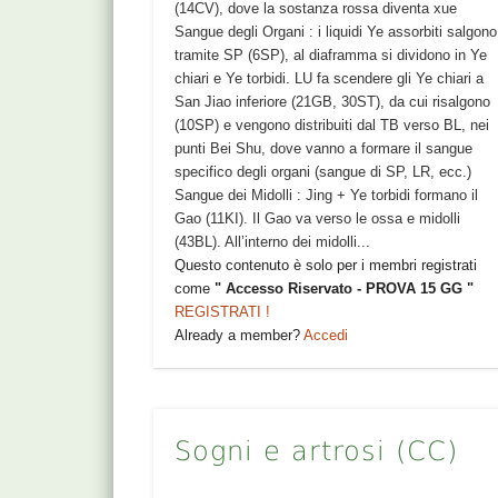
(14CV), dove la sostanza rossa diventa xue
Sangue degli Organi : i liquidi Ye assorbiti salgono
tramite SP (6SP), al diaframma si dividono in Ye
chiari e Ye torbidi. LU fa scendere gli Ye chiari a
San Jiao inferiore (21GB, 30ST), da cui risalgono
(10SP) e vengono distribuiti dal TB verso BL, nei
punti Bei Shu, dove vanno a formare il sangue
specifico degli organi (sangue di SP, LR, ecc.)
Sangue dei Midolli : Jing + Ye torbidi formano il
Gao (11KI). Il Gao va verso le ossa e midolli
(43BL). All’interno dei midolli...
Questo contenuto è solo per i membri registrati
come
" Accesso Riservato - PROVA 15 GG "
REGISTRATI !
Already a member?
Accedi
Sogni e artrosi (CC)