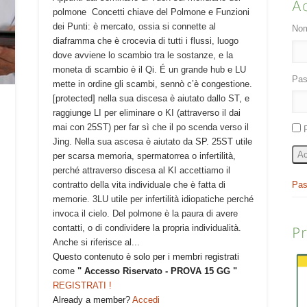
A
polmone Concetti chiave del Polmone e Funzioni
dei Punti: è mercato, ossia si connette al
Nom
diaframma che è crocevia di tutti i flussi, luogo
dove avviene lo scambio tra le sostanze, e la
moneta di scambio è il Qi. É un grande hub e LU
Pas
mette in ordine gli scambi, sennò c’è congestione.
[protected] nella sua discesa è aiutato dallo ST, e
raggiunge LI per eliminare o KI (attraverso il dai
mai con 25ST) per far sì che il po scenda verso il
Jing. Nella sua ascesa è aiutato da SP. 25ST utile
Ac
per scarsa memoria, spermatorrea o infertilità,
perché attraverso discesa al KI accettiamo il
Pas
contratto della vita individuale che è fatta di
memorie. 3LU utile per infertilità idiopatiche perché
invoca il cielo. Del polmone è la paura di avere
contatti, o di condividere la propria individualità.
P
Anche si riferisce al...
Questo contenuto è solo per i membri registrati
come
" Accesso Riservato - PROVA 15 GG "
REGISTRATI !
Already a member?
Accedi