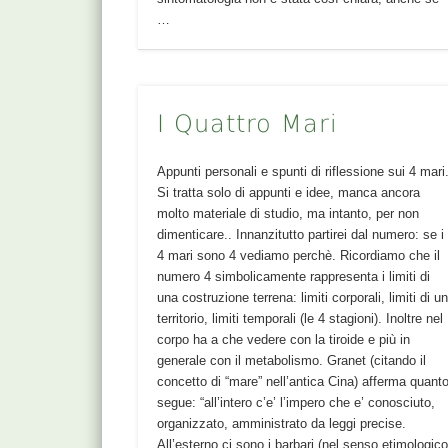
…
I Quattro Mari
Appunti personali e spunti di riflessione sui 4 mari
Si tratta solo di appunti e idee, manca ancora
molto materiale di studio, ma intanto, per non
dimenticare.. Innanzitutto partirei dal numero: se i
4 mari sono 4 vediamo perchè. Ricordiamo che il
numero 4 simbolicamente rappresenta i limiti di
una costruzione terrena: limiti corporali, limiti di u
territorio, limiti temporali (le 4 stagioni). Inoltre nel
corpo ha a che vedere con la tiroide e più in
generale con il metabolismo. Granet (citando il
concetto di “mare” nell’antica Cina) afferma quant
segue: “all’intero c’e’ l’impero che e’ conosciuto,
organizzato, amministrato da leggi precise.
All’esterno ci sono i barbari (nel senso etimologic