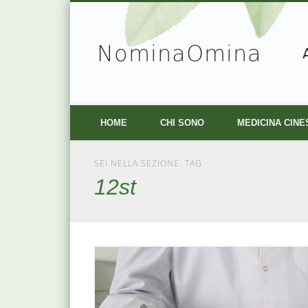
NominaOmina
Facebook
Vimeo
HOME
CHI SONO
MEDICINA CINE
SEI NELLA SEZIONE: TAG
12st