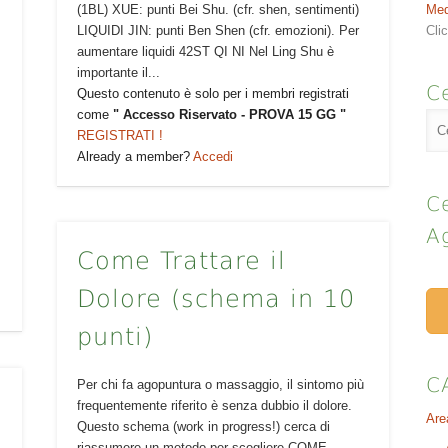
(1BL) XUE: punti Bei Shu. (cfr. shen, sentimenti)
Med
LIQUIDI JIN: punti Ben Shen (cfr. emozioni). Per
Cli
aumentare liquidi 42ST QI NI Nel Ling Shu è
importante il...
Ce
Questo contenuto è solo per i membri registrati
come
" Accesso Riservato - PROVA 15 GG "
REGISTRATI !
Already a member?
Accedi
Ce
A
Come Trattare il
Dolore (schema in 10
punti)
C
Per chi fa agopuntura o massaggio, il sintomo più
frequentemente riferito è senza dubbio il dolore.
Are
Questo schema (work in progress!) cerca di
riassumere un metodo per scegliere COME