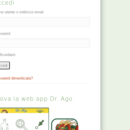
ccedi
e utente o indirizzo email
sword
Ricordami
cedi
sword dimenticata?
rova la web app Dr. Ago