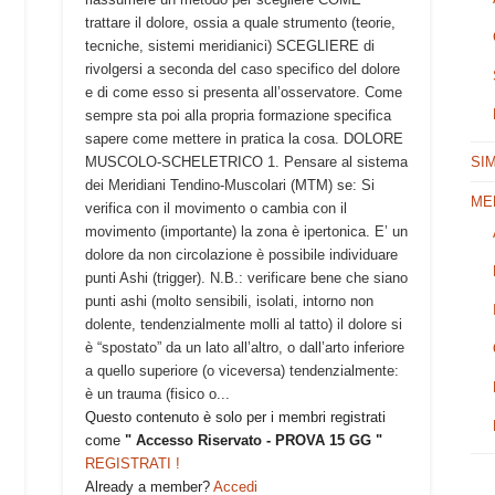
trattare il dolore, ossia a quale strumento (teorie,
tecniche, sistemi meridianici) SCEGLIERE di
rivolgersi a seconda del caso specifico del dolore
e di come esso si presenta all’osservatore. Come
sempre sta poi alla propria formazione specifica
sapere come mettere in pratica la cosa. DOLORE
MUSCOLO-SCHELETRICO 1. Pensare al sistema
SI
dei Meridiani Tendino-Muscolari (MTM) se: Si
ME
verifica con il movimento o cambia con il
movimento (importante) la zona è ipertonica. E’ un
dolore da non circolazione è possibile individuare
punti Ashi (trigger). N.B.: verificare bene che siano
punti ashi (molto sensibili, isolati, intorno non
dolente, tendenzialmente molli al tatto) il dolore si
è “spostato” da un lato all’altro, o dall’arto inferiore
a quello superiore (o viceversa) tendenzialmente:
è un trauma (fisico o...
Questo contenuto è solo per i membri registrati
come
" Accesso Riservato - PROVA 15 GG "
REGISTRATI !
Already a member?
Accedi