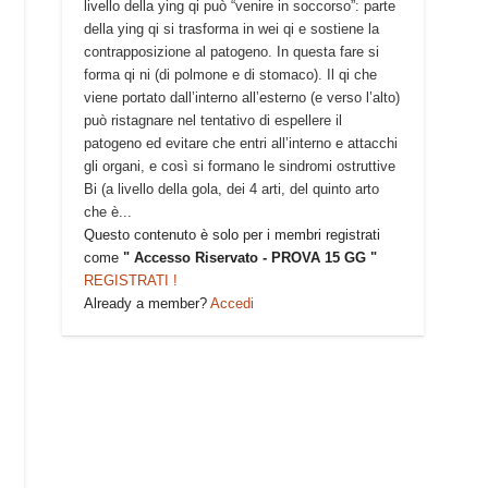
livello della ying qi può “venire in soccorso”: parte
della ying qi si trasforma in wei qi e sostiene la
e
contrapposizione al patogeno. In questa fare si
forma qi ni (di polmone e di stomaco). Il qi che
viene portato dall’interno all’esterno (e verso l’alto)
può ristagnare nel tentativo di espellere il
patogeno ed evitare che entri all’interno e attacchi
gli organi, e così si formano le sindromi ostruttive
Bi (a livello della gola, dei 4 arti, del quinto arto
che è...
Questo contenuto è solo per i membri registrati
come
" Accesso Riservato - PROVA 15 GG "
REGISTRATI !
Already a member?
Accedi