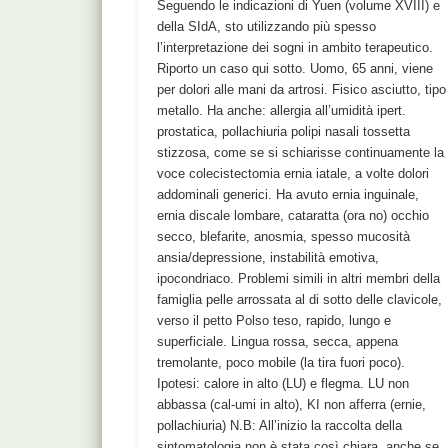
Seguendo le indicazioni di Yuen (volume XVIII) e
della SIdA, sto utilizzando più spesso
l’interpretazione dei sogni in ambito terapeutico.
Riporto un caso qui sotto. Uomo, 65 anni, viene
per dolori alle mani da artrosi. Fisico asciutto, tipo
metallo. Ha anche: allergia all’umidità ipert.
prostatica, pollachiuria polipi nasali tossetta
stizzosa, come se si schiarisse continuamente la
voce colecistectomia ernia iatale, a volte dolori
addominali generici. Ha avuto ernia inguinale,
ernia discale lombare, cataratta (ora no) occhio
secco, blefarite, anosmia, spesso mucosità
ansia/depressione, instabilità emotiva,
ipocondriaco. Problemi simili in altri membri della
famiglia pelle arrossata al di sotto delle clavicole,
verso il petto Polso teso, rapido, lungo e
superficiale. Lingua rossa, secca, appena
tremolante, poco mobile (la tira fuori poco).
Ipotesi: calore in alto (LU) e flegma. LU non
abbassa (cal-umi in alto), KI non afferra (ernie,
pollachiuria) N.B: All’inizio la raccolta della
sintomatologia non è stata così chiara, anche se