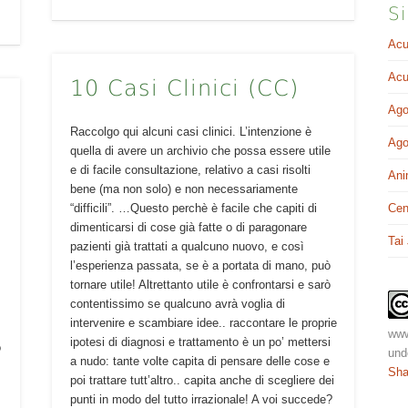
Si
Acu
Acu
10 Casi Clinici (CC)
Ago
Raccolgo qui alcuni casi clinici. L’intenzione è
Ago
quella di avere un archivio che possa essere utile
.
e di facile consultazione, relativo a casi risolti
Ani
bene (ma non solo) e non necessariamente
“difficili”. …Questo perchè è facile che capiti di
Cen
dimenticarsi di cose già fatte o di paragonare
Tai
pazienti già trattati a qualcuno nuovo, e così
l’esperienza passata, se è a portata di mano, può
n
tornare utile! Altrettanto utile è confrontarsi e sarò
contentissimo se qualcuno avrà voglia di
intervenire e scambiare idee.. raccontare le proprie
www
ipotesi di diagnosi e trattamento è un po’ mettersi
o
und
a nudo: tante volte capita di pensare delle cose e
Sha
poi trattare tutt’altro.. capita anche di scegliere dei
punti in modo del tutto irrazionale! A voi succede?
o