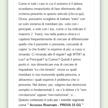
Come in tutti i casi in cui il sintomo è il dolore,
ricordiamo innanzitutto di fare riferimento allo
schema presente in questo articolo (clicca qui).
Ossia: possiamo scegliere di trattare “tutto” con
un solo sistema di meridiani (es. solo con i
principali, o solo con i luo, come ci ha indicato il
maestro J. Yuen), ma nella pratica clinica ci
capiterà frequentemente di cercare di differenziare
quello che il paziente ci presenta, cercando di
capire “a che livello” si esprime di più, a cosa ci
rimanda. Ci rimanda alle 8 regole? agli MTM? ai
Luo? ai Principali? ai Curiosi? Quindi il primo
punto è: non dimenticare mai di cercare di
inquadrare “su che binario”, ossia su quali
meridiani si sta muovendo quella persona, e
attraverso i quali esprime il problema che ci
presenta. Nel dolore, poi, valgono due distinzioni
semplici e fondamentali:1- se c’è dolore c’è “non-
circolazione” oppure “non-nutrizione“, o...
Questo contenuto è solo per i membri registrati
come
" Accesso Riservato - PROVA 15 GG "