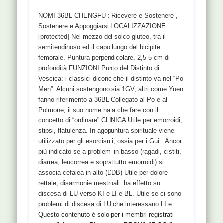
NOMI 36BL CHENGFU : Ricevere e Sostenere ,
Sostenere e Appoggiarsi LOCALIZZAZIONE
[protected] Nel mezzo del solco gluteo, tra il
semitendinoso ed il capo lungo del bicipite
femorale. Puntura perpendicolare, 2,5-5 cm di
profondità FUNZIONI Punto del Distinto di
Vescica: i classici dicono che il distinto va nel “Po
Men”. Alcuni sostengono sia 1GV, altri come Yuen
fanno riferimento a 36BL Collegato al Po e al
Polmone, il suo nome ha a che fare con il
concetto di “ordinare” CLINICA Utile per emorroidi,
stipsi, flatulenza. In agopuntura spirituale viene
utilizzato per gli esorcismi, ossia per i Gui . Ancor
più indicato se a problemi in basso (ragadi, cistiti,
diarrea, leucorrea e soprattutto emorroidi) si
associa cefalea in alto (DDB) Utile per dolore
rettale, disarmonie mestruali: ha effetto su
discesa di LU verso KI e LI e BL. Utile se ci sono
problemi di discesa di LU che interessano LI e...
Questo contenuto è solo per i membri registrati