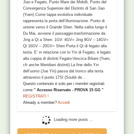
Jiao e Fegato, Punto Mare dei Midolli, Punto del
Convergenza Superiore del Distinto di San Jiao
(Yuen) Come tappa evolutiva individuale
rappresenta la porta dell’illuminazione. Punto di
unione verso il Grande Shen. Nella salita lungo il
Du Mai, avviene il passaggio-trasformazione da
Jing a Qi a Shen: 1GV- 4GV= Jing 9GV – 14GV=
Qi 16GV – 20GV= Shen Porta il Qi di fegato alla
testa. E’ in relazione con lo Yin di Fegato, è legato
alla coppia di distinti Fegato-Vescica Biliare (Yuen,
cfr anche Meridiani distinti) La fine dello Yin
dell’uomo (Jue Yin) passa dal tronco alla testa
attraverso il punto 17SI (Souliè de...
Questo contenuto è solo per i membri registrati
come
" Accesso Riservato - PROVA 15 GG "
REGISTRATI !
Already a member?
Accedi
Loading more posts …