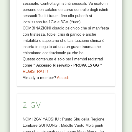
sessuale. Controlla gli istinti sessuali. Va usato in
persone con cefalee e scarso controllo degli istinti
sessuali.Tutti i traumi fino alla pubertà si
localizzano fra 1GV e 3GV (Yuen)
COMBINAZIONI disagio psichico che si manifesta
con tristezza, fobie, crisi di panico e anche
irritabilità e sappiamo che la situazione clinica è
insorta in seguito ad una un grave trauma che
chiamiamo costituzionale (= che ha...
Questo contenuto è solo per i membri registrati
come
" Accesso Riservato - PROVA 15 GG "
REGISTRATI !
Already a member?
Accedi
2 GV
NOMI 2GV YAOSHU : Punto Shu della Regione
Lombare SUI KONG : Midollo Vuoto Molti punti
sono stati chiamati con il nome Ming Men e, fra