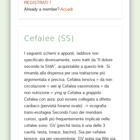
REGISTRATI !
Already a member?
Accedi
Cefalee (SS)
I seguenti schemi e appunti, laddove non
specificato diversamente, sono tratti da “Il dolore
secondo la SIdA”, acquistabile a questo link. Si
rimanda alla dispensa per una trattazione più
argomentata e precisa. Cefalea tensiva = da non
circolazione = wei qi Cefalea vasomotoria = da
non nutrizione = ying qi Cefalea a grappolo
Cefalea con aura: può essere collegata a difetto
cardiaco (pervietà forame ovale) -> ecografia
trans-esofagea Secondo l’uso dei meridiani
curiosi, quelli più frequentemente implicati nelle
cefalee sono: GV (perché testa è una delle 3
cavità: testa, torace, bacino). Sia per cefalee
tensive, sia per vasomotorie. GV porta sia Wei sia