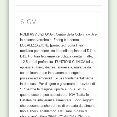
6 GV
NOMI 6GV JIZHONG : Centro della Colonna – Ji è
la colonna vertebrale, Zhong è il centro
LOCALIZZAZIONE [protected] Sulla linea
mediana posteriore, tra le apofisi spinose di D11 e
D12. Puntura leggermente obliqua diretta in alto,
1-2,5 cm di profondità. FUNZIONI CLINICA follia,
epilessia, ittero, diarrea, anoressia, malattie da
calore latente con intasamento energetico,
prolasso ed emorroidi. Si usa fondamentalmente
in due casi: Per dirigere e governare le funzioni di
SP perchè la diagnosi riporta a GV s SP. In
questo caso si può associare a 1GV Tratta le
Cefalee da intolleranza alimentare. Sono soggetti
che possono anche soffrire di orticaria da alimenti
fino a shock anafilattico. Da usare in caso di
shock anafilattico (SIdA) COMBINAZIONI con