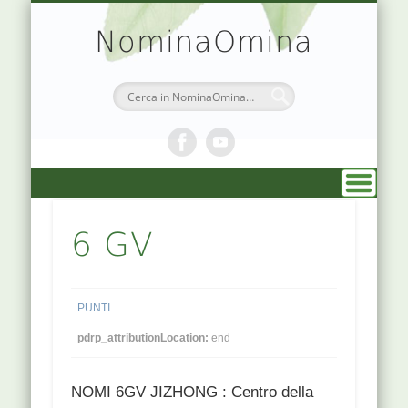
TEORIA & APPUNTI
MEDICINA CINESE
ATLANTE PUNTI
PRENOTAZIONI
SIMBOLOGIA
CHI SONO
DR. AGO
HOME
NominaOmina
6 GV
PUNTI
pdrp_attributionLocation:
end
NOMI 6GV JIZHONG : Centro della