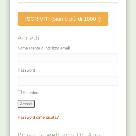
vertebrale, 1-2,5
cm di profondità.
FUNZIONI punto
ISCRIVITI (siamo più di 1000 !)
luo del GV, punto
di incontro con
CV, GB e KI
Accedi
Punto Porta della
Terra (Yuen).…
Nome utente o indirizzo email
Password
Ricordami
Accedi
Password dimenticata?
Prova la web app Dr. Ago