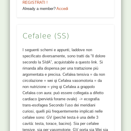
REGISTRATI !
Already a member?
Accedi
Cefalee (SS)
I seguenti schemi e appunti, laddove non
specificato diversamente, sono tratti da “Il dolore
secondo la SIdA”, acquistabile a questo link. Si
rimanda alla dispensa per una trattazione più
argomentata e precisa. Cefalea tensiva = da non
circolazione = wei qi Cefalea vasomotoria = da
non nutrizione = ying qi Cefalea a grappolo
Cefalea con aura: può essere collegata a difetto
cardiaco (pervietà forame ovale) -> ecografia
trans-esofagea Secondo l’uso dei meridiani
curiosi, quelli più frequentemente implicati nelle
cefalee sono: GV (perché testa è una delle 3
cavità: testa, torace, bacino). Sia per cefalee
tensive, sia per vasomotorie. GV porta sia Wei sia