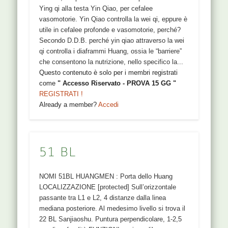
Ying qi alla testa Yin Qiao, per cefalee
vasomotorie. Yin Qiao controlla la wei qi, eppure è
utile in cefalee profonde e vasomotorie, perché?
Secondo D.D.B. perché yin qiao attraverso la wei
qi controlla i diaframmi Huang, ossia le “barriere”
che consentono la nutrizione, nello specifico la...
Questo contenuto è solo per i membri registrati
come
" Accesso Riservato - PROVA 15 GG "
REGISTRATI !
Already a member?
Accedi
51 BL
NOMI 51BL HUANGMEN : Porta dello Huang
LOCALIZZAZIONE [protected] Sull’orizzontale
passante tra L1 e L2, 4 distanze dalla linea
mediana posteriore. Al medesimo livello si trova il
22 BL Sanjiaoshu. Puntura perpendicolare, 1-2,5