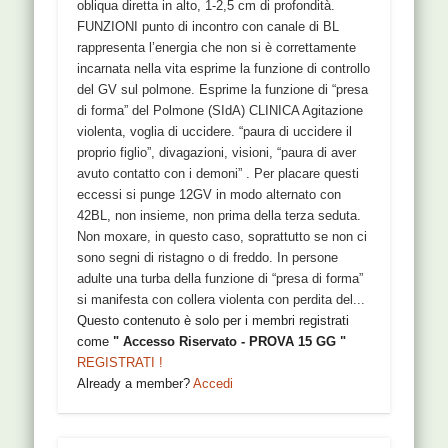
obliqua diretta in alto, 1-2,5 cm di profondità.
FUNZIONI punto di incontro con canale di BL
rappresenta l’energia che non si è correttamente
incarnata nella vita esprime la funzione di controllo
del GV sul polmone. Esprime la funzione di “presa
di forma” del Polmone (SIdA) CLINICA Agitazione
violenta, voglia di uccidere. “paura di uccidere il
proprio figlio”, divagazioni, visioni, “paura di aver
avuto contatto con i demoni” . Per placare questi
eccessi si punge 12GV in modo alternato con
42BL, non insieme, non prima della terza seduta.
Non moxare, in questo caso, soprattutto se non ci
sono segni di ristagno o di freddo. In persone
adulte una turba della funzione di “presa di forma”
si manifesta con collera violenta con perdita del...
Questo contenuto è solo per i membri registrati
come
" Accesso Riservato - PROVA 15 GG "
REGISTRATI !
Already a member?
Accedi