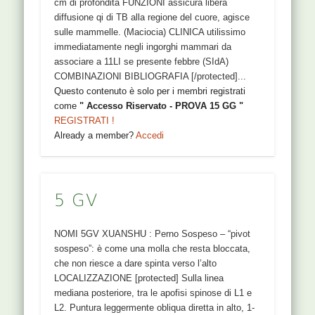
cm di profondità FUNZIONI assicura libera
diffusione qi di TB alla regione del cuore, agisce
sulle mammelle. (Maciocia) CLINICA utilissimo
immediatamente negli ingorghi mammari da
associare a 11LI se presente febbre (SIdA)
COMBINAZIONI BIBLIOGRAFIA [/protected]...
Questo contenuto è solo per i membri registrati
come
" Accesso Riservato - PROVA 15 GG "
REGISTRATI !
Already a member?
Accedi
5 GV
NOMI 5GV XUANSHU : Perno Sospeso – “pivot
sospeso”: è come una molla che resta bloccata,
che non riesce a dare spinta verso l’alto
LOCALIZZAZIONE [protected] Sulla linea
mediana posteriore, tra le apofisi spinose di L1 e
L2. Puntura leggermente obliqua diretta in alto, 1-