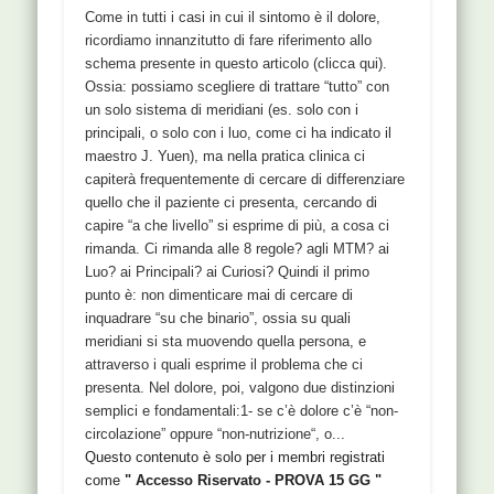
Come in tutti i casi in cui il sintomo è il dolore,
ricordiamo innanzitutto di fare riferimento allo
schema presente in questo articolo (clicca qui).
Ossia: possiamo scegliere di trattare “tutto” con
un solo sistema di meridiani (es. solo con i
principali, o solo con i luo, come ci ha indicato il
maestro J. Yuen), ma nella pratica clinica ci
capiterà frequentemente di cercare di differenziare
quello che il paziente ci presenta, cercando di
capire “a che livello” si esprime di più, a cosa ci
rimanda. Ci rimanda alle 8 regole? agli MTM? ai
Luo? ai Principali? ai Curiosi? Quindi il primo
punto è: non dimenticare mai di cercare di
inquadrare “su che binario”, ossia su quali
meridiani si sta muovendo quella persona, e
attraverso i quali esprime il problema che ci
presenta. Nel dolore, poi, valgono due distinzioni
semplici e fondamentali:1- se c’è dolore c’è “non-
circolazione” oppure “non-nutrizione“, o...
Questo contenuto è solo per i membri registrati
come
" Accesso Riservato - PROVA 15 GG "