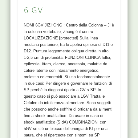
6 GV
NOMI 6GV JIZHONG : Centro della Colonna – Ji è
la colonna vertebrale, Zhong è il centro
LOCALIZZAZIONE [protected] Sulla linea
mediana posteriore, tra le apofisi spinose di D11 e
D12. Puntura leggermente obliqua diretta in alto,
1-2,5 cm di profondità. FUNZIONI CLINICA follia,
epilessia, ittero, diarrea, anoressia, malattie da
calore latente con intasamento energetico,
prolasso ed emorroidi. Si usa fondamentalmente
in due casi: Per dirigere e governare le funzioni di
SP perchè la diagnosi riporta a GV s SP. In
questo caso si può associare a 1GV Tratta le
Cefalee da intolleranza alimentare. Sono soggetti
che possono anche soffrire di orticaria da alimenti
fino a shock anafilattico. Da usare in caso di
shock anafilattico (SIdA) COMBINAZIONI con
5GV se c’è un blocco dell’energia di KI per una
paura, che si ripercuote con sintomi su SP