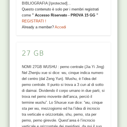
BIBLIOGRAFIA [/protected]...
Questo contenuto è solo per i membri registrati
come
" Accesso Riservato - PROVA 15 GG "
REGISTRATI !
Already a member?
Accedi
27 GB
NOMI 27GB WUSHU : perno centrale (Jia Yi Jing)
Nel Zhenjiu xue si dice: wu, cinque indica numero
del centro (dal Zeng Yun). Wushu, è l’idea del
perno centrale. Il punto si trova a 3 cun al di sotto
di daimai. Dividendo il corpo umano in due parti, si
trova nel perno movente dell’anca, perciò il
termine wushu”. Lo Shuxue xue dice: “wu, cinque
sta per wu, mezzogiorno ed ha l’idea di incrocio
tra verticale e orizzontale, shu, perno, sta per
perno, perno girevole. Quest’area è l’incrocio
verticale e orizzontale dei meridiani, da qui il suo