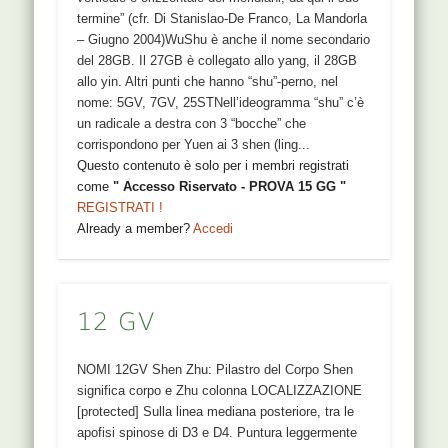
termine” (cfr. Di Stanislao-De Franco, La Mandorla
– Giugno 2004)WuShu è anche il nome secondario
del 28GB. Il 27GB è collegato allo yang, il 28GB
allo yin. Altri punti che hanno “shu”-perno, nel
nome: 5GV, 7GV, 25STNell’ideogramma “shu” c’è
un radicale a destra con 3 “bocche” che
corrispondono per Yuen ai 3 shen (ling...
Questo contenuto è solo per i membri registrati
come
" Accesso Riservato - PROVA 15 GG "
REGISTRATI !
Already a member?
Accedi
12 GV
NOMI 12GV Shen Zhu: Pilastro del Corpo Shen
significa corpo e Zhu colonna LOCALIZZAZIONE
[protected] Sulla linea mediana posteriore, tra le
apofisi spinose di D3 e D4. Puntura leggermente