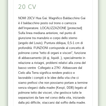
20 CV
NOMI 20CV Hua Gai: Magnifico Baldacchino Gai
è il baldacchino posto sul trono o carrozza
dell’Imperatore. LOCALIZZAZIONE [protected]
Sulla linea mediana anteriore, nel punto di
giunzione tra manubrio e corpo dello sterno
(angolo del Louis). Puntura obliqua, 0,5-1 cm di
profondità. FUNZIONI corrisponde al concetto di
polmone come “tetto di organi e visceri”, funzione
di abbassamento (di qi, liquidi..), specialmente in
relazione a ristagni, problemi relativi alla zona del
basso ventre Collegato a 27KI Abbassare dal
Cielo alla Terra significa rendere pratico e
lavorabile i compiti e le idee della vita che ci
siamo prefissi che non possiamo portare a termine
senza slegarci dalla madre (Kespì, DDB) legato al
polmone tetto dei visceri, che gestisce tutte le
separazioni da fare nel corso della vita, iniziando
dalla più difficile, staccarsi dal soffio della madre.