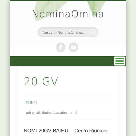
TEORIA & APPUNTI
MEDICINA CINESE
ATLANTE PUNTI
PRENOTAZIONI
SIMBOLOGIA
CHI SONO
DR. AGO
HOME
NominaOmina
20 GV
PUNTI
pdrp_attributionLocation:
end
NOMI 20GV BAIHUI : Cento Riunioni