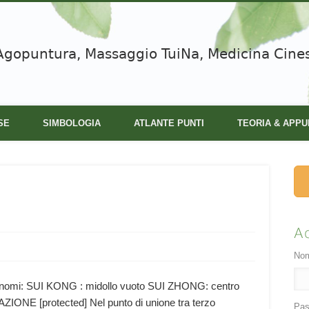
Agopuntura, Massaggio TuiNa, Medicina Cine
SE
SIMBOLOGIA
ATLANTE PUNTI
TEORIA & APPU
A
Nom
nomi: SUI KONG : midollo vuoto SUI ZHONG: centro
ZIONE [protected] Nel punto di unione tra terzo
Pas