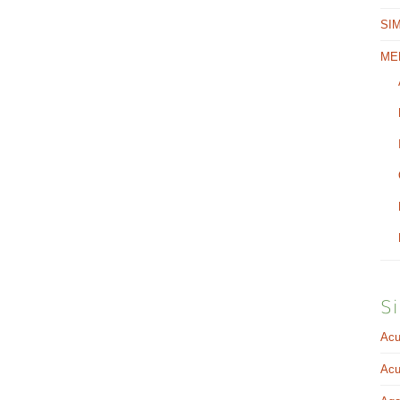
SI
ME
Si
Acu
Acu