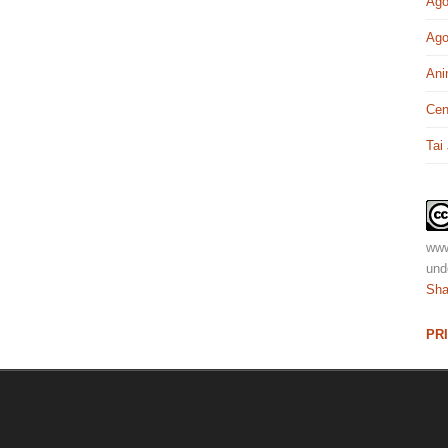
Ago
Ago
Ani
Cen
Tai
www
und
Sha
PR