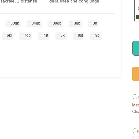
sacrale, 2 distanze
della linea che congiunge il
a mediana posteriore.
punto 4 GB Hanyan al punto in
erpendicolare, 2-4 cm
cui si uniscono la verticale
dità. FUNZIONI
passante davanti al trago e
30gb
34gb
39gb
3gb
3lr
la formazione del
quella passante per il punto più
partire dal Gao
elevato del padiglione
6ki
7gb
7st
8ki
8st
9bl
nell'osso assieme a
dell'orecchio, sede…
punto Jing del…
G
Med
Cli
Ce