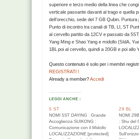
superiore e terzo medio della linea che cong
verticale passante davanti al trago e quella p
dell’orecchio, sede del 7 GB Qubin. Puntura
Punto di incontro tra canali di TB, LI, ST Pu
al cervello partito da 12CV e passato da 5ST.
Yang Ming e Shao Yang e midollo (SIdA, Yuen)
1BL poi al cervello, quindi a 20GB e poi allo
Questo contenuto è solo per i membri regist
REGISTRATI !
Already a member?
Accedi
LEGGI ANCHE :
5 ST
29 BL
NOMI 5ST DAYING : Grande
NOMI 29
Accoglienza SUIKONG :
: Shu del 
Comunicazione con il Midollo
LOCALIZZ
LOCALIZZAZIONE [protected]
Sull'orizz