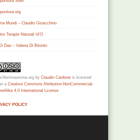
puntura SidA
puntura.org
ma Mundi – Claudio Gioacchino
tro Terapie Naturali Id’O
 Ji Dao – Valeria Di Bitonto
.Nominaomina.org
by
Claudio Cardone
is licensed
er a
Creative Commons Attribution-NonCommercial-
reAlike 4.0 International License
.
IVACY POLICY