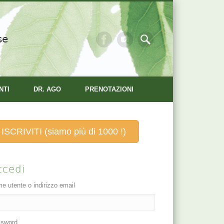
se
NTI
DR. AGO
PRENOTAZIONI
ISCRIVITI (siamo più di 1000 !)
ccedi
e utente o indirizzo email
sword