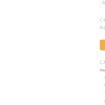
Ce
A
C
Are