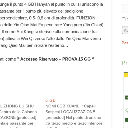
iunge il punto 4 GB Hanyan al punto in cui si uniscono la
assante per il punto più elevato del padiglione
 perpendicolare, 0,5- 0,8 cm di profondità. FUNZIONI
nto dello Yin Qiao Mai Fa penetrare Yang puro (Jin Chiari)
Ac
 Il nome Sui Kong si riferisce alla comunicazione fra
 attiva la Wei Qi verso l’alto dallo Yin Qiao Mai verso
Pas
 Yang Qiao Mai per irrorare l’esterno…
rati come
” Accesso Riservato – PROVA 15 GG “
P
6 GB
BL ZHONG LU SHU
NOMI 6GB XUANLI : Capelli
Centro della Colonna
Sospesi LOCALIZZAZIONE
AZIONE [protected]
[protected] Nel punto di unione
ontale passante per il
tra terzo medio e terzo inferiore