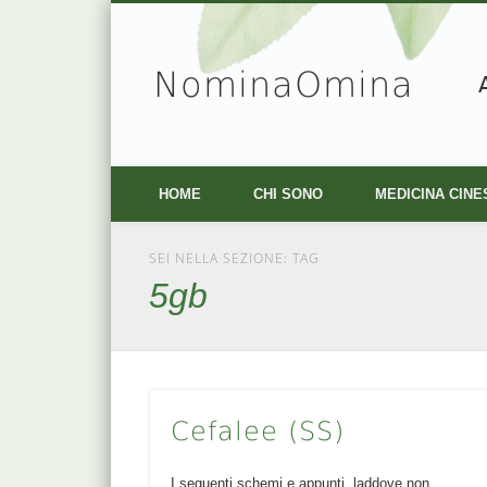
NominaOmina
Facebook
Vimeo
HOME
CHI SONO
MEDICINA CINE
SEI NELLA SEZIONE: TAG
5gb
Cefalee (SS)
I seguenti schemi e appunti, laddove non