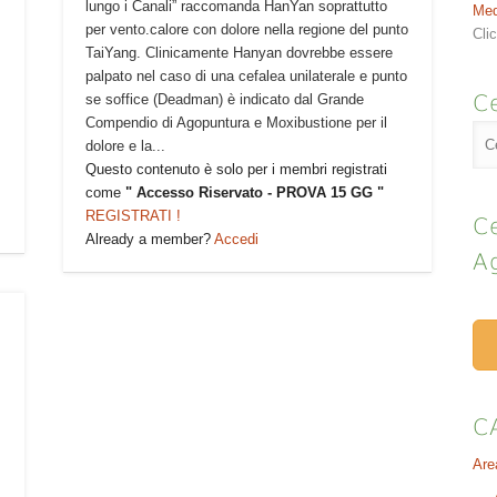
lungo i Canali” raccomanda HanYan soprattutto
Med
per vento.calore con dolore nella regione del punto
Cli
TaiYang. Clinicamente Hanyan dovrebbe essere
palpato nel caso di una cefalea unilaterale e punto
Ce
se soffice (Deadman) è indicato dal Grande
Compendio di Agopuntura e Moxibustione per il
dolore e la...
Questo contenuto è solo per i membri registrati
come
" Accesso Riservato - PROVA 15 GG "
REGISTRATI !
Ce
Already a member?
Accedi
A
C
Are