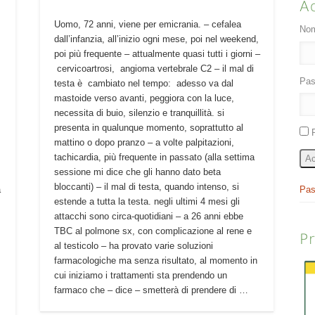
A
Uomo, 72 anni, viene per emicrania. – cefalea
Nom
dall’infanzia, all’inizio ogni mese, poi nel weekend,
poi più frequente – attualmente quasi tutti i giorni –
cervicoartrosi, angioma vertebrale C2 – il mal di
Pas
testa è cambiato nel tempo: adesso va dal
mastoide verso avanti, peggiora con la luce,
necessita di buio, silenzio e tranquillità. si
presenta in qualunque momento, soprattutto al
mattino o dopo pranzo – a volte palpitazioni,
tachicardia, più frequente in passato (alla settima
Ac
sessione mi dice che gli hanno dato beta
bloccanti) – il mal di testa, quando intenso, si
Pas
a
estende a tutta la testa. negli ultimi 4 mesi gli
attacchi sono circa-quotidiani – a 26 anni ebbe
è
TBC al polmone sx, con complicazione al rene e
P
al testicolo – ha provato varie soluzioni
farmacologiche ma senza risultato, al momento in
cui iniziamo i trattamenti sta prendendo un
farmaco che – dice – smetterà di prendere di …