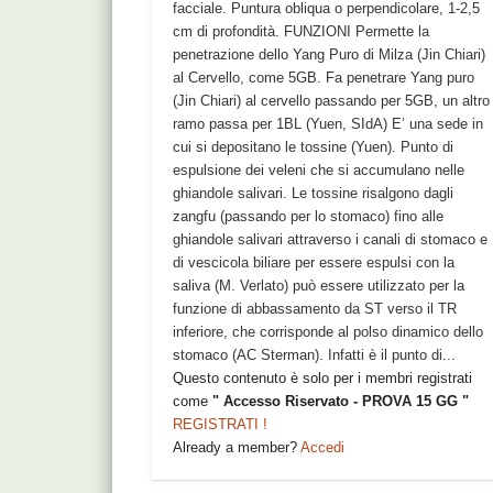
facciale. Puntura obliqua o perpendicolare, 1-2,5
cm di profondità. FUNZIONI Permette la
penetrazione dello Yang Puro di Milza (Jin Chiari)
al Cervello, come 5GB. Fa penetrare Yang puro
(Jin Chiari) al cervello passando per 5GB, un altro
ramo passa per 1BL (Yuen, SIdA) E’ una sede in
cui si depositano le tossine (Yuen). Punto di
espulsione dei veleni che si accumulano nelle
ghiandole salivari. Le tossine risalgono dagli
zangfu (passando per lo stomaco) fino alle
ghiandole salivari attraverso i canali di stomaco e
di vescicola biliare per essere espulsi con la
saliva (M. Verlato) può essere utilizzato per la
funzione di abbassamento da ST verso il TR
inferiore, che corrisponde al polso dinamico dello
stomaco (AC Sterman). Infatti è il punto di...
Questo contenuto è solo per i membri registrati
come
" Accesso Riservato - PROVA 15 GG "
REGISTRATI !
Already a member?
Accedi