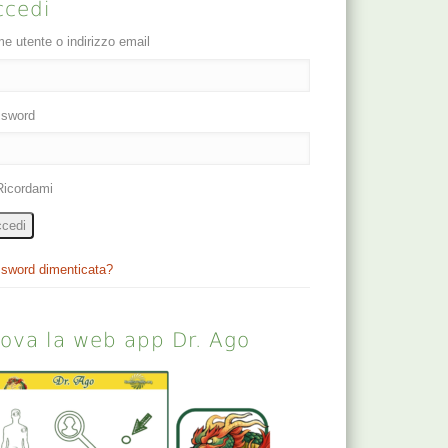
ccedi
e utente o indirizzo email
sword
Ricordami
cedi
sword dimenticata?
rova la web app Dr. Ago