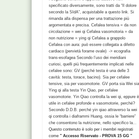
specificato diversamente, sono tratti da “Il dolore
secondo la SIdA”, acquistabile a questo link. Si
rimanda alla dispensa per una trattazione più
argomentata e precisa. Cefalea tensiva = da non
circolazione = wei qi Cefalea vasomotoria = da
non nutrizione = ying qi Cefalea a grappolo
Cefalea con aura: può essere collegata a difetto
cardiaco (pervietà forame ovale) -> ecografia
trans-esofagea Secondo l’uso dei meridiani
curiosi, quelli più frequentemente implicati nelle
cefalee sono: GV (perché testa è una delle 3
cavità: testa, torace, bacino). Sia per cefalee
tensive, sia per vasomotorie. GV porta sia Wei si
Ying qi alla testa Yin Qiao, per cefalee
vasomotorie. Yin Qiao controlla la wei qi, eppure 
utile in cefalee profonde e vasomotorie, perché?
Secondo D.D.B. perché yin qiao attraverso la wei
qi controlla i diaframmi Huang, ossia le “barriere”
che consentono la nutrizione, nello specifico la...
Questo contenuto è solo per i membri registrati
come
" Accesso Riservato - PROVA 15 GG "