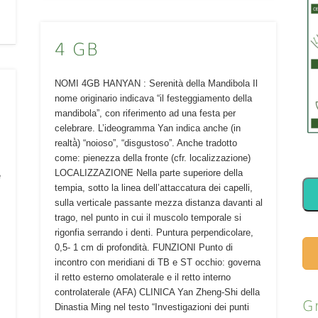
4 GB
NOMI 4GB HANYAN : Serenità della Mandibola Il
nome originario indicava “il festeggiamento della
mandibola”, con riferimento ad una festa per
celebrare. L’ideogramma Yan indica anche (in
realtà̀) “noioso”, “disgustoso”. Anche tradotto
come: pienezza della fronte (cfr. localizzazione)
LOCALIZZAZIONE Nella parte superiore della
e
tempia, sotto la linea dell’attaccatura dei capelli,
sulla verticale passante mezza distanza davanti al
trago, nel punto in cui il muscolo temporale si
rigonfia serrando i denti. Puntura perpendicolare,
0,5- 1 cm di profondità. FUNZIONI Punto di
incontro con meridiani di TB e ST occhio: governa
il retto esterno omolaterale e il retto interno
controlaterale (AFA) CLINICA Yan Zheng-Shi della
G
Dinastia Ming nel testo “Investigazioni dei punti