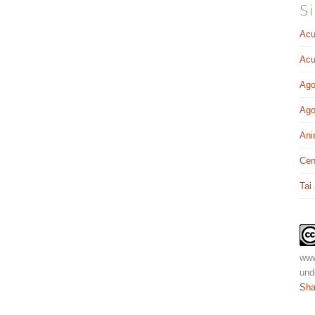
Si
Acu
Acu
Ago
Ago
Ani
Cen
Tai
www
und
Sha