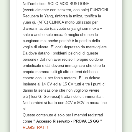
Nell’ombelico. SOLO MOXIBUSTIONE
(eventualmente con zenzero, con sale) FUNZIONI
Recupera lo Yang, rinforza la milza, tonifica la
yuan qi. (MTC) CLINICA molto utilizzato per
diarrea in acuto (da vuoto di yang) con moxa +
sale o anche solo moxa è meglio che non lo
pungiamo mai anche perché è la perdita della
voglia di vivere. E’ così depresso da meravigliare.
Da dove datano i problemi psichici di queste
persone? Dal non aver reciso il proprio cordone
ombelicale e dal doversi immaginare che oltre la
propria mamma tutti gli altri esterni debbono
essere con lui per forza materni. E’ un deluso.
Insieme al 14 CV ed al 15 CV tutti e tre i punti ci
danno la sensazione che non vogliono vivere
più (Tesi G. Gorirossi) tratta i deficit immunitari.
Nei bambini si tratta con 4CV e 8CV in moxa fino
al...
Questo contenuto è solo per i membri registrati
come
" Accesso Riservato - PROVA 15 GG "
REGISTRATI !