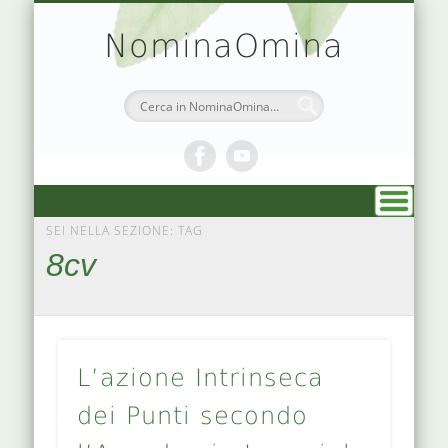
TEORIA & APPUNTI
MEDICINA CINESE
ATLANTE PUNTI
PRENOTAZIONI
SIMBOLOGIA
CHI SONO
DR. AGO
HOME
NominaOmina
SEI NELLA SEZIONE: TAG
8cv
L’azione Intrinseca
dei Punti secondo