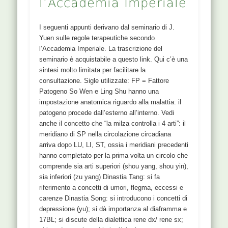
l’Accademia Imperiale
I seguenti appunti derivano dal seminario di J.
Yuen sulle regole terapeutiche secondo
l’Accademia Imperiale. La trascrizione del
seminario è acquistabile a questo link. Qui c’è una
sintesi molto limitata per facilitare la
consultazione. Sigle utilizzate: FP = Fattore
Patogeno So Wen e Ling Shu hanno una
impostazione anatomica riguardo alla malattia: il
patogeno procede dall’esterno all’interno. Vedi
anche il concetto che “la milza controlla i 4 arti”: il
meridiano di SP nella circolazione circadiana
arriva dopo LU, LI, ST, ossia i meridiani precedenti
hanno completato per la prima volta un circolo che
comprende sia arti superiori (shou yang, shou yin),
sia inferiori (zu yang) Dinastia Tang: si fa
riferimento a concetti di umori, flegma, eccessi e
carenze Dinastia Song: si introducono i concetti di
depressione (yu); si dà importanza al diaframma e
17BL; si discute della dialettica rene dx/ rene sx;