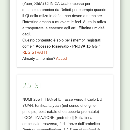
(Yuen, SIdA) CLINICA Usato spesso per
stitichezza cronica da Deficit per esempio quando
il Qi della milza in deficit non riesce a stimolare
l’intestino crasso a muovere le feci. Aiuta la milza
a trasportare le essenze agli arti. Elimina umidità
dagli...
Questo contenuto è solo per i membri registrati
come
" Accesso Riservato - PROVA 15 GG "
REGISTRATI !
Already a member?
Accedi
25 ST
NOMI 25ST TIANSHU : asse verso il Cielo BU
YUAN: tonifica la yuan (nel senso di origine,
principio, post-natale che supporta pre-natale)
LOCALIZZAZIONE [protected] Sulla linea
ombelicale trasversa, 2 distanze dall’ombelico.
Puntura perpendicolare, 1-2,5 cm di profondità.