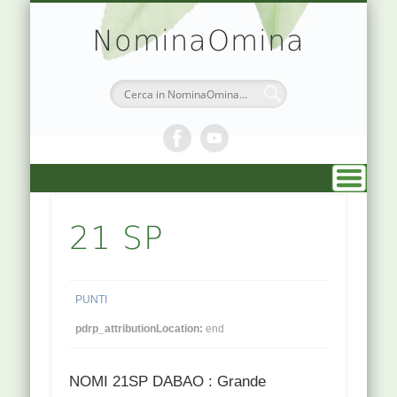
TEORIA & APPUNTI
MEDICINA CINESE
ATLANTE PUNTI
PRENOTAZIONI
SIMBOLOGIA
CHI SONO
DR. AGO
HOME
NominaOmina
21 SP
PUNTI
pdrp_attributionLocation:
end
NOMI 21SP DABAO : Grande