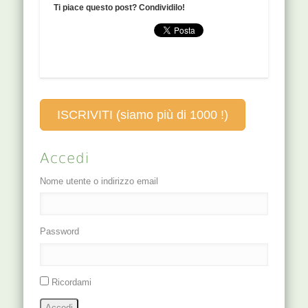
corrispondenza
Ti piace questo post? Condividilo!
dell'estremità
libera dell'11ª
costa,
approssimativamente
1 cun
superiormente
all'ombelico
ISCRIVITI (siamo più di 1000 !)
Puntura
perpendicolare,
1-2 cm di
Accedi
profondità.
FUNZIONI…
Nome utente o indirizzo email
Password
Ricordami
Accedi