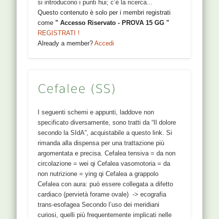
si introducono i punti hui; c’è la ricerca...
Questo contenuto è solo per i membri registrati
come
" Accesso Riservato - PROVA 15 GG "
REGISTRATI !
Already a member?
Accedi
Cefalee (SS)
I seguenti schemi e appunti, laddove non
specificato diversamente, sono tratti da “Il dolore
secondo la SIdA”, acquistabile a questo link. Si
rimanda alla dispensa per una trattazione più
argomentata e precisa. Cefalea tensiva = da non
circolazione = wei qi Cefalea vasomotoria = da
non nutrizione = ying qi Cefalea a grappolo
Cefalea con aura: può essere collegata a difetto
cardiaco (pervietà forame ovale) -> ecografia
trans-esofagea Secondo l’uso dei meridiani
curiosi, quelli più frequentemente implicati nelle