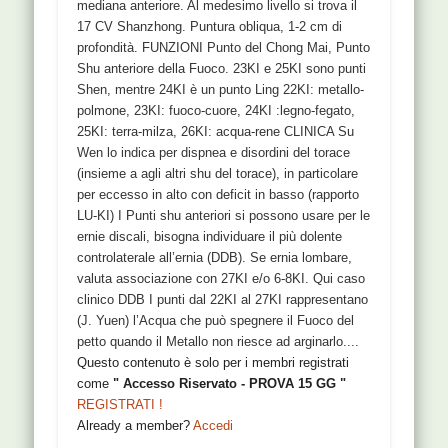
mediana anteriore. Al medesimo livello si trova il
17 CV Shanzhong. Puntura obliqua, 1-2 cm di
profondità. FUNZIONI Punto del Chong Mai, Punto
Shu anteriore della Fuoco. 23KI e 25KI sono punti
Shen, mentre 24KI è un punto Ling 22KI: metallo-
polmone, 23KI: fuoco-cuore, 24KI :legno-fegato,
25KI: terra-milza, 26KI: acqua-rene CLINICA Su
Wen lo indica per dispnea e disordini del torace
(insieme a agli altri shu del torace), in particolare
per eccesso in alto con deficit in basso (rapporto
LU-KI) I Punti shu anteriori si possono usare per le
ernie discali, bisogna individuare il più dolente
controlaterale all’ernia (DDB). Se ernia lombare,
valuta associazione con 27KI e/o 6-8KI. Qui caso
clinico DDB I punti dal 22KI al 27KI rappresentano
(J. Yuen) l’Acqua che può spegnere il Fuoco del
petto quando il Metallo non riesce ad arginarlo....
Questo contenuto è solo per i membri registrati
come
" Accesso Riservato - PROVA 15 GG "
REGISTRATI !
Already a member?
Accedi