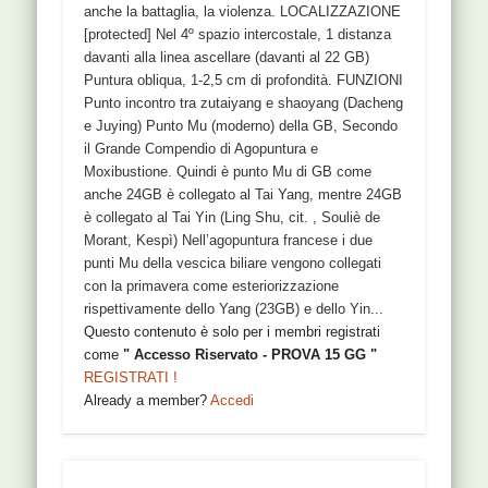
anche la battaglia, la violenza. LOCALIZZAZIONE
[protected] Nel 4º spazio intercostale, 1 distanza
davanti alla linea ascellare (davanti al 22 GB)
Puntura obliqua, 1-2,5 cm di profondità. FUNZIONI
Punto incontro tra zutaiyang e shaoyang (Dacheng
e Juying) Punto Mu (moderno) della GB, Secondo
il Grande Compendio di Agopuntura e
Moxibustione. Quindi è punto Mu di GB come
anche 24GB è collegato al Tai Yang, mentre 24GB
è collegato al Tai Yin (Ling Shu, cit. , Souliè de
Morant, Kespì) Nell’agopuntura francese i due
punti Mu della vescica biliare vengono collegati
con la primavera come esteriorizzazione
rispettivamente dello Yang (23GB) e dello Yin...
Questo contenuto è solo per i membri registrati
come
" Accesso Riservato - PROVA 15 GG "
REGISTRATI !
Already a member?
Accedi