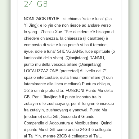
24 GB
NOMI 24GB RIYUE : si chiama “sole e luna” (Jia
Yi Jing): è lo yin che non riesce ad andare verso
lo yang . Zhenjiu Xue: “Per decidere c’è bisogno di
chiedere chiarezza, la chiarezza (il carattere) è
composto di sole e luna perciò si ha il termine,
riyue, sole e luna” SHENGUANG, luce spirituale (o
luminosità dello shen) (Qianjinfang) DANMU,
punto mu della vescica biliare (Qianjinfang)
LOCALIZZAZIONE [protected] Al livello del 7°
spazio intercostale, sulla linea mammillare (4 cun
lateralmente alla linea mediana) Puntura obliqua,
1-2,5 cm di profondità. FUNZIONI Punto Mu della
GB. Per il Jiayijing è il punto incontro tra lo
zutaiyin e lo zushaoyang; per il Tongren è incrocio
fra zutaiyin, zushaoyang e yangwei. Punto Mu
(moderno) della GB, Secondo il Grande
Compendio di Agopuntura e Moxibustione. Quindi
è punto Mu di GB come anche 24GB è collegato
al Tai Yin, mentre 23GB è collegato al Tai...