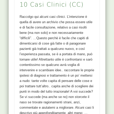
10 Casi Clinici (CC)
Raccolgo qui alcuni casi clinici. L’intenzione è
quella di avere un archivio che possa essere utile
e di facile consultazione, relativo a casi risolti
bene (ma non solo) e non necessariamente
“difficili”. …Questo perchè è facile che capiti di
dimenticarsi di cose già fatte o di paragonare
pazienti già trattati a qualcuno nuovo, e così
l’esperienza passata, se è a portata di mano, può
tornare utile! Altrettanto utile è confrontarsi e sarò
contentissimo se qualcuno avrà voglia di
intervenire e scambiare idee.. raccontare le proprie
ipotesi di diagnosi e trattamento è un po’ mettersi
a nudo: tante volte capita di pensare delle cose e
poi trattare tutt’altro.. capita anche di scegliere dei
punti in modo del tutto irrazionale! A voi succede?
Se vi succede (ma anche se no) non storcete il
naso se trovate ragionamenti strani, anzi,
commentate e aiutatemi a migliorare. Alcuni casi li
descrivo più approfonditamente, altri meno: …