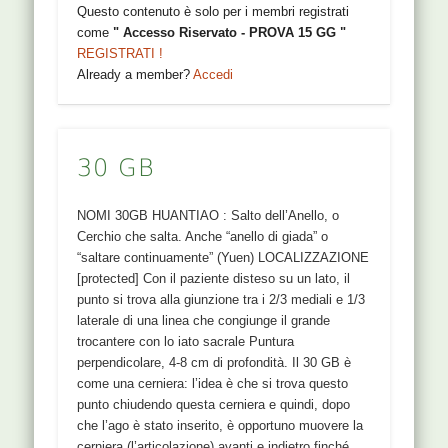
Questo contenuto è solo per i membri registrati
come
" Accesso Riservato - PROVA 15 GG "
REGISTRATI !
Already a member?
Accedi
30 GB
NOMI 30GB HUANTIAO : Salto dell’Anello, o
Cerchio che salta. Anche “anello di giada” o
“saltare continuamente” (Yuen) LOCALIZZAZIONE
[protected] Con il paziente disteso su un lato, il
punto si trova alla giunzione tra i 2/3 mediali e 1/3
laterale di una linea che congiunge il grande
trocantere con lo iato sacrale Puntura
perpendicolare, 4-8 cm di profondità. Il 30 GB è
come una cerniera: l’idea è che si trova questo
punto chiudendo questa cerniera e quindi, dopo
che l’ago è stato inserito, è opportuno muovere la
cerniera (l’articolazione) avanti e indietro finché