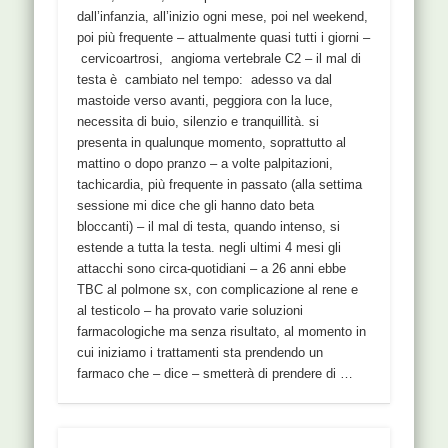
dall’infanzia, all’inizio ogni mese, poi nel weekend,
poi più frequente – attualmente quasi tutti i giorni –
cervicoartrosi, angioma vertebrale C2 – il mal di
testa è cambiato nel tempo: adesso va dal
mastoide verso avanti, peggiora con la luce,
necessita di buio, silenzio e tranquillità. si
presenta in qualunque momento, soprattutto al
mattino o dopo pranzo – a volte palpitazioni,
tachicardia, più frequente in passato (alla settima
sessione mi dice che gli hanno dato beta
bloccanti) – il mal di testa, quando intenso, si
estende a tutta la testa. negli ultimi 4 mesi gli
attacchi sono circa-quotidiani – a 26 anni ebbe
TBC al polmone sx, con complicazione al rene e
al testicolo – ha provato varie soluzioni
farmacologiche ma senza risultato, al momento in
cui iniziamo i trattamenti sta prendendo un
farmaco che – dice – smetterà di prendere di …