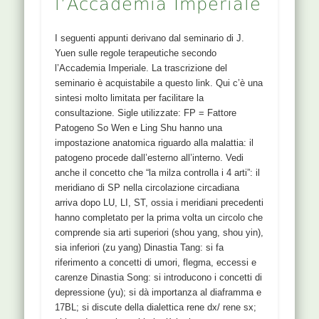
l’Accademia Imperiale
I seguenti appunti derivano dal seminario di J.
Yuen sulle regole terapeutiche secondo
l’Accademia Imperiale. La trascrizione del
seminario è acquistabile a questo link. Qui c’è una
sintesi molto limitata per facilitare la
consultazione. Sigle utilizzate: FP = Fattore
Patogeno So Wen e Ling Shu hanno una
impostazione anatomica riguardo alla malattia: il
patogeno procede dall’esterno all’interno. Vedi
anche il concetto che “la milza controlla i 4 arti”: il
meridiano di SP nella circolazione circadiana
arriva dopo LU, LI, ST, ossia i meridiani precedenti
hanno completato per la prima volta un circolo che
comprende sia arti superiori (shou yang, shou yin),
sia inferiori (zu yang) Dinastia Tang: si fa
riferimento a concetti di umori, flegma, eccessi e
carenze Dinastia Song: si introducono i concetti di
depressione (yu); si dà importanza al diaframma e
17BL; si discute della dialettica rene dx/ rene sx;