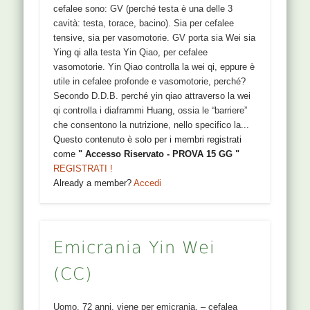
cefalee sono: GV (perché testa è una delle 3
cavità: testa, torace, bacino). Sia per cefalee
tensive, sia per vasomotorie. GV porta sia Wei sia
Ying qi alla testa Yin Qiao, per cefalee
vasomotorie. Yin Qiao controlla la wei qi, eppure è
utile in cefalee profonde e vasomotorie, perché?
Secondo D.D.B. perché yin qiao attraverso la wei
qi controlla i diaframmi Huang, ossia le “barriere”
che consentono la nutrizione, nello specifico la...
Questo contenuto è solo per i membri registrati
come
" Accesso Riservato - PROVA 15 GG "
REGISTRATI !
Already a member?
Accedi
Emicrania Yin Wei
(CC)
Uomo, 72 anni, viene per emicrania. – cefalea