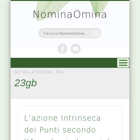
TEORIA & APPUNTI
MEDICINA CINESE
ATLANTE PUNTI
PRENOTAZIONI
SIMBOLOGIA
CHI SONO
DR. AGO
HOME
NominaOmina
SEI NELLA SEZIONE: TAG
23gb
L’azione Intrinseca
dei Punti secondo