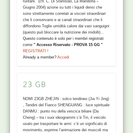
ruotare. (cfr. C. Di Stanislao, La Mandorla –
Giugno 2004) azione su tutti i liquidi densi che
sono strettamente correlati ai visceri straordinari
che li conservano e ai canali straordinari che li
diffondono Toglie umidità calore dai vasi sanguigni
(questo può bloccare la nutrizione dei midolli)...
Questo contenuto è solo per i membri registrati
come
" Accesso Riservato - PROVA 15 GG "
REGISTRATI !
Already a member?
Accedi
23 GB
NOMI 23GB ZHEJIN : solco tendineo (Jia Yi Jing)
, Tendini del Fianco SHENGUANG : luce spirituale
DANMU : punto mu della vescica biliare (Da
Cheng) – tra i suoi ideogrammi c’è Tin, il veicolo
usato per trasportare le armi: c’è un significato di
movimento, esprime l’animazione dei muscoli ma