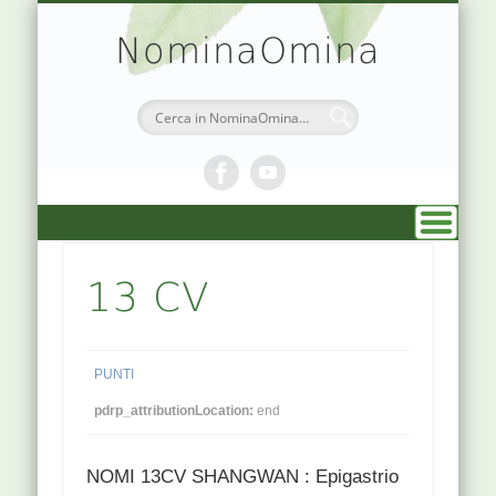
TEORIA & APPUNTI
MEDICINA CINESE
ATLANTE PUNTI
PRENOTAZIONI
SIMBOLOGIA
CHI SONO
DR. AGO
HOME
NominaOmina
13 CV
PUNTI
pdrp_attributionLocation:
end
NOMI 13CV SHANGWAN : Epigastrio