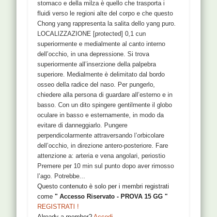
stomaco e della milza è quello che trasporta i
fluidi verso le regioni alte del corpo e che questo
Chong yang rappresenta la salita dello yang puro.
LOCALIZZAZIONE [protected] 0,1 cun
superiormente e medialmente al canto interno
dell’occhio, in una depressione. Si trova
superiormente all’inserzione della palpebra
superiore. Medialmente è delimitato dal bordo
osseo della radice del naso. Per pungerlo,
chiedere alla persona di guardare all’esterno e in
basso. Con un dito spingere gentilmente il globo
oculare in basso e esternamente, in modo da
evitare di danneggiarlo. Pungere
perpendicolarmente attraversando l’orbicolare
dell’occhio, in direzione antero-posteriore. Fare
attenzione a: arteria e vena angolari, periostio
Premere per 10 min sul punto dopo aver rimosso
l’ago. Potrebbe...
Questo contenuto è solo per i membri registrati
come
" Accesso Riservato - PROVA 15 GG "
REGISTRATI !
Already a member?
Accedi