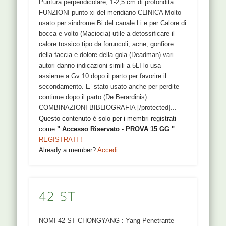
Puntura perpendicolare, 1-2,5 cm di profondità.
FUNZIONI punto xi del meridiano CLINICA Molto
usato per sindrome Bi del canale Li e per Calore di
bocca e volto (Maciocia) utile a detossificare il
calore tossico tipo da foruncoli, acne, gonfiore
della faccia e dolore della gola (Deadman) vari
autori danno indicazioni simili a 5LI lo usa
assieme a Gv 10 dopo il parto per favorire il
secondamento. E’ stato usato anche per perdite
continue dopo il parto (De Berardinis)
COMBINAZIONI BIBLIOGRAFIA [/protected]...
Questo contenuto è solo per i membri registrati
come
" Accesso Riservato - PROVA 15 GG "
REGISTRATI !
Already a member?
Accedi
42 ST
NOMI 42 ST CHONGYANG : Yang Penetrante