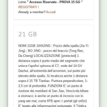
come
" Accesso Riservato - PROVA 15 GG "
REGISTRATI !
Already a member?
Accedi
21 GB
NOMI 21GB JIANJING : Pozzo della spalla (Jia Yi
Jing) ; BO JING : pozzo del braccio (Tong Ren,
Da Cheng) LOCALIZZAZIONE [protected] 1
distanza sopra il punto medio del segmento che
unisce l’apofisi spinosa di C7, sede del 14 GV
Dazhui, all’estremità dell’acromion, sul punto più
elevato della spalla. Si localizza anche 1 distanza
sopra il 15 TB Tianliao. Puntura perpendicolare, 1-
2,5 cm di profondità. FUNZIONI E’ un punto di
riunione dei meridiani di San Jiao, Vescicola biliare
e stomaco; è anche un punto di incrocio con lo
yang wei mai; come 8TB apre i i portali (gli orifizi)
E’ legato alle infiammazioni prolungate. Il Triplice