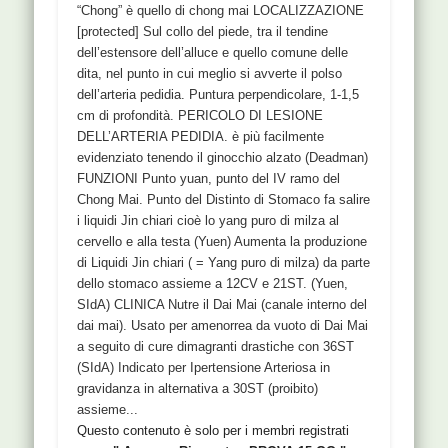
“Chong” è quello di chong mai LOCALIZZAZIONE
[protected] Sul collo del piede, tra il tendine
dell’estensore dell’alluce e quello comune delle
dita, nel punto in cui meglio si avverte il polso
dell’arteria pedidia. Puntura perpendicolare, 1-1,5
cm di profondità. PERICOLO DI LESIONE
DELL’ARTERIA PEDIDIA. è più facilmente
evidenziato tenendo il ginocchio alzato (Deadman)
FUNZIONI Punto yuan, punto del IV ramo del
Chong Mai. Punto del Distinto di Stomaco fa salire
i liquidi Jin chiari cioè lo yang puro di milza al
cervello e alla testa (Yuen) Aumenta la produzione
di Liquidi Jin chiari ( = Yang puro di milza) da parte
dello stomaco assieme a 12CV e 21ST. (Yuen,
SIdA) CLINICA Nutre il Dai Mai (canale interno del
dai mai). Usato per amenorrea da vuoto di Dai Mai
a seguito di cure dimagranti drastiche con 36ST
(SIdA) Indicato per Ipertensione Arteriosa in
gravidanza in alternativa a 30ST (proibito)
assieme...
Questo contenuto è solo per i membri registrati