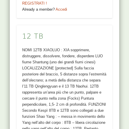
REGISTRATI !
Already a member?
Accedi
12 TB
NOMI 12TB XIAOLUO : XIA sopprimere,
distruggere, dissolvere, fondere, disperdere LUO
fiume Shantung (uno dei grandi fiumi cinesi)
LOCALIZZAZIONE [protected] Sulla faccia
posteriore del braccio, 5 distanze sopra l’estremità
dell’olecrano; a metà della distanza che separa
l’11 TB Qinglengyuan e il 13 TB Naohui. 12TB
rappresenta un’area più che un punto, palpare e
cercare il punto nella zona (Focks) Puntura
perpendicolare, 1,5- 2 cm di profondità. FUNZIONI
Secondo Kespì 8TB e 12TB sono collegati a due
funzioni Shao Yang : – messa in movimento dello
Yang nell’alto del corpo : 8TB – libera circolazione
nello yang nell’alto del corpo : 12TB. Pertanto