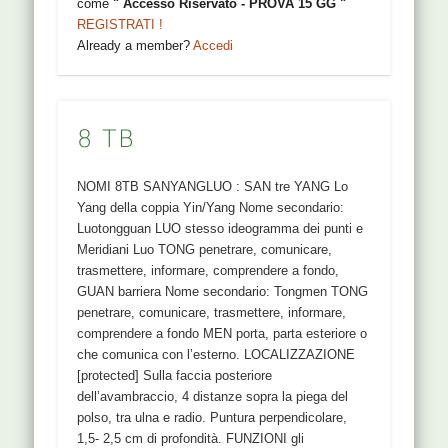
come
" Accesso Riservato - PROVA 15 GG "
REGISTRATI !
Already a member?
Accedi
8 TB
NOMI 8TB SANYANGLUO : SAN tre YANG Lo
Yang della coppia Yin/Yang Nome secondario:
Luotongguan LUO stesso ideogramma dei punti e
Meridiani Luo TONG penetrare, comunicare,
trasmettere, informare, comprendere a fondo,
GUAN barriera Nome secondario: Tongmen TONG
penetrare, comunicare, trasmettere, informare,
comprendere a fondo MEN porta, parta esteriore o
che comunica con l’esterno. LOCALIZZAZIONE
[protected] Sulla faccia posteriore
dell’avambraccio, 4 distanze sopra la piega del
polso, tra ulna e radio. Puntura perpendicolare,
1,5- 2,5 cm di profondità. FUNZIONI gli