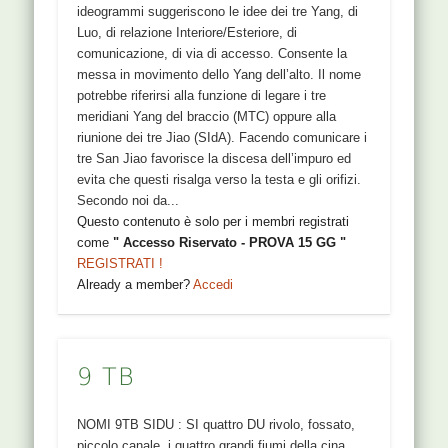
ideogrammi suggeriscono le idee dei tre Yang, di
Luo, di relazione Interiore/Esteriore, di
comunicazione, di via di accesso. Consente la
messa in movimento dello Yang dell’alto. Il nome
potrebbe riferirsi alla funzione di legare i tre
meridiani Yang del braccio (MTC) oppure alla
riunione dei tre Jiao (SIdA). Facendo comunicare i
tre San Jiao favorisce la discesa dell’impuro ed
evita che questi risalga verso la testa e gli orifizi.
Secondo noi da...
Questo contenuto è solo per i membri registrati
come
" Accesso Riservato - PROVA 15 GG "
REGISTRATI !
Already a member?
Accedi
9 TB
NOMI 9TB SIDU : SI quattro DU rivolo, fossato,
piccolo canale, i quattro grandi fiumi della cina,