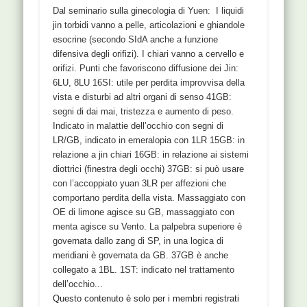
Dal seminario sulla ginecologia di Yuen: I liquidi
jin torbidi vanno a pelle, articolazioni e ghiandole
esocrine (secondo SIdA anche a funzione
difensiva degli orifizi). I chiari vanno a cervello e
orifizi. Punti che favoriscono diffusione dei Jin:
6LU, 8LU 16SI: utile per perdita improvvisa della
vista e disturbi ad altri organi di senso 41GB:
segni di dai mai, tristezza e aumento di peso.
Indicato in malattie dell’occhio con segni di
LR/GB, indicato in emeralopia con 1LR 15GB: in
relazione a jin chiari 16GB: in relazione ai sistemi
diottrici (finestra degli occhi) 37GB: si può usare
con l’accoppiato yuan 3LR per affezioni che
comportano perdita della vista. Massaggiato con
OE di limone agisce su GB, massaggiato con
menta agisce su Vento. La palpebra superiore è
governata dallo zang di SP, in una logica di
meridiani è governata da GB. 37GB è anche
collegato a 1BL. 1ST: indicato nel trattamento
dell’occhio...
Questo contenuto è solo per i membri registrati