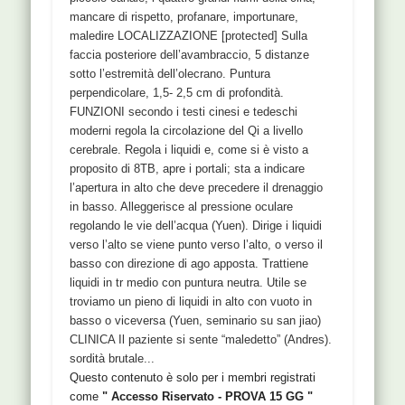
mancare di rispetto, profanare, importunare,
maledire LOCALIZZAZIONE [protected] Sulla
faccia posteriore dell’avambraccio, 5 distanze
sotto l’estremità dell’olecrano. Puntura
perpendicolare, 1,5- 2,5 cm di profondità.
FUNZIONI secondo i testi cinesi e tedeschi
moderni regola la circolazione del Qi a livello
cerebrale. Regola i liquidi e, come si è visto a
proposito di 8TB, apre i portali; sta a indicare
l’apertura in alto che deve precedere il drenaggio
in basso. Alleggerisce al pressione oculare
regolando le vie dell’acqua (Yuen). Dirige i liquidi
verso l’alto se viene punto verso l’alto, o verso il
basso con direzione di ago apposta. Trattiene
liquidi in tr medio con puntura neutra. Utile se
troviamo un pieno di liquidi in alto con vuoto in
basso o viceversa (Yuen, seminario su san jiao)
CLINICA Il paziente si sente “maledetto” (Andres).
sordità brutale...
Questo contenuto è solo per i membri registrati
come
" Accesso Riservato - PROVA 15 GG "