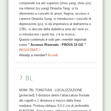
comprende sia arti superiori (shou yang, shou yin),
sia inferiori (zu yang) Dinastia Tang: si fa
riferimento a concetti di umori, flegma, eccessi e
carenze Dinastia Song: si introducono i concetti di
depressione (yu); si dà importanza al diaframma e
17BL; si discute della dialettica rene dx/ rene sx;
si introducono i punti hui; c’è la ricerca...
Questo contenuto è solo per i membri registrati
come
" Accesso Riservato - PROVA 15 GG "
REGISTRATI !
Already a member?
Accedi
7 BL
NOMI 7BL TONGTIAN : LOCALIZZAZIONE
[protected] 3 distanze dietro l’attaccatura frontale
dei capelli e 1 distanza e mezzo dalla linea
mediana. Puntura obliqua, 0,5-1 cm di profondità.
FUNZIONI Apre il naso, sblocca le congestioni. Il