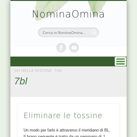
TEORIA & APPUNTI
MEDICINA CINESE
ATLANTE PUNTI
PRENOTAZIONI
SIMBOLOGIA
CHI SONO
DR. AGO
HOME
NominaOmina
SEI NELLA SEZIONE: TAG
7bl
Eliminare le tossine
Un modo per farlo è attraverso il meridiano di BL.
Il brano seguente è tratto da un seminario di J.