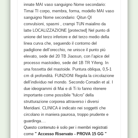
innate MAI vaso sanguigno Nome secondario:
Timai TI corpo, membra, forma, modello MAI vaso
sanguigno Nome secondario: Qitun QI
convulsioni, spasmi , crampi TUN maialino da
latte LOCALIZZAZIONE [protected] Nel punto di
unione del terzo inferiore e del terzo medio della
linea curva che, seguendo il contorno del
padiglione dell’orecchio, ne unisce il punto più
elevato, sede del 20 TB Jiaosun, con l’apice del
processo mastoideo, sede del 1B TR Yifeng. In
una fossetta del mastoide. Puntura obliqua, 0,5-1
cm di profondità. FUNZIONI Regola la circolazione
dell’individuo nel mondo. Secondo Corradin et al. I
due ideogrammi di Mai e di Ti lo fanno ritenere
importante come possibile “fulcro” della
strutturazione corporea attraverso i diversi
Meridiani. CLINICA è indicato nei soggetti che
circolano in maniera paurosa, troppo prudente e
guardinga....
Questo contenuto è solo per i membri registrati
come
" Accesso Riservato - PROVA 15 GG "