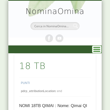
TEORIA & APPUNTI
MEDICINA CINESE
ATLANTE PUNTI
PRENOTAZIONI
SIMBOLOGIA
CHI SONO
DR. AGO
HOME
NominaOmina
18 TB
PUNTI
pdrp_attributionLocation:
end
NOMI 18TB QIMAI : Nome: Qimai QI