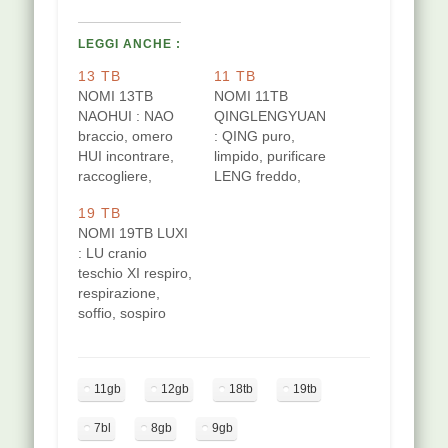
LEGGI ANCHE :
13 TB
11 TB
NOMI 13TB
NOMI 11TB
NAOHUI : NAO
QINGLENGYUAN
braccio, omero
: QING puro,
HUI incontrare,
limpido, purificare
raccogliere,
LENG freddo,
cooperare,riunire.
indifferente,
19 TB
Nome
calmo, solitario
NOMI 19TB LUXI
secondario:
YUAN abisso,
: LU cranio
Naoliao NAO
voragine, acqua
teschio XI respiro,
braccio, omero
profonda Nome
respirazione,
LIAO cavo Nome
secondario:
soffio, sospiro
secondario:
Qinglengquan
LOCALIZZAZIONE
Naijiao NAO
QING puro,
[protected] Nel
braccio, omero
limpido, purificare
punto di unione
JIAO rimettere,
LENG freddo,
11gb
12gb
18tb
19tb
del terzo medio e
scambiare,
indifferente,
del terzo
donare di mano in
calmo, solitario
7bl
8gb
9gb
superiore della
mano
QUAN sorgente,