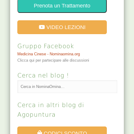
Password
Ricordami
Accedi
Password dimenticata?
Prova la web app Dr. Ago