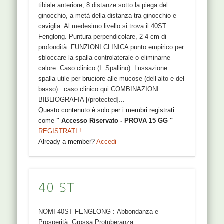
tibiale anteriore, 8 distanze sotto la piega del
ginocchio, a metà della distanza tra ginocchio e
caviglia. Al medesimo livello si trova il 40ST
Fenglong. Puntura perpendicolare, 2-4 cm di
profondità. FUNZIONI CLINICA punto empirico per
sbloccare la spalla controlaterale o eliminarne
calore. Caso clinico (I. Spallino): Lussazione
spalla utile per bruciore alle mucose (dell’alto e del
basso) : caso clinico qui COMBINAZIONI
BIBLIOGRAFIA [/protected]...
Questo contenuto è solo per i membri registrati
come
" Accesso Riservato - PROVA 15 GG "
REGISTRATI !
Already a member?
Accedi
40 ST
NOMI 40ST FENGLONG : Abbondanza e
Prosperità; Grossa Protuberanza