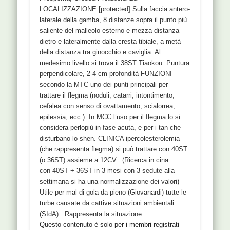
LOCALIZZAZIONE [protected] Sulla faccia antero-
laterale della gamba, 8 distanze sopra il punto più
saliente del malleolo esterno e mezza distanza
dietro e lateralmente dalla cresta tibiale, a metà
della distanza tra ginocchio e caviglia. Al
medesimo livello si trova il 38ST Tiaokou. Puntura
perpendicolare, 2-4 cm profondità FUNZIONI
secondo la MTC uno dei punti principali per
trattare il flegma (noduli, catarri, intontimento,
cefalea con senso di ovattamento, scialorrea,
epilessia, ecc.). In MCC l’uso per il flegma lo si
considera perlopiù in fase acuta, e per i tan che
disturbano lo shen. CLINICA ipercolesterolemia
(che rappresenta flegma) si può trattare con 40ST
(o 36ST) assieme a 12CV. (Ricerca in cina
con 40ST + 36ST in 3 mesi con 3 sedute alla
settimana si ha una normalizzazione dei valori)
Utile per mal di gola da pieno (Giovanardi) tutte le
turbe causate da cattive situazioni ambientali
(SIdA) . Rappresenta la situazione...
Questo contenuto è solo per i membri registrati