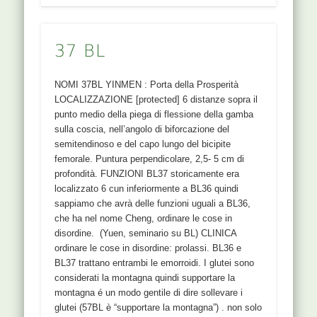
37 BL
NOMI 37BL YINMEN : Porta della Prosperità
LOCALIZZAZIONE [protected] 6 distanze sopra il
punto medio della piega di flessione della gamba
sulla coscia, nell’angolo di biforcazione del
semitendinoso e del capo lungo del bicipite
femorale. Puntura perpendicolare, 2,5- 5 cm di
profondità. FUNZIONI BL37 storicamente era
localizzato 6 cun inferiormente a BL36 quindi
sappiamo che avrà delle funzioni uguali a BL36,
che ha nel nome Cheng, ordinare le cose in
disordine. (Yuen, seminario su BL) CLINICA
ordinare le cose in disordine: prolassi. BL36 e
BL37 trattano entrambi le emorroidi. I glutei sono
considerati la montagna quindi supportare la
montagna é un modo gentile di dire sollevare i
glutei (57BL è “supportare la montagna”) . non solo