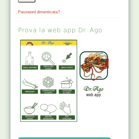
Loading more posts …
ISCRIVITI (siamo più di 1000 !)
Accedi
Nome utente o indirizzo email