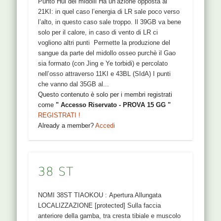
Punto Hui dei midolli Ha un’azione opposta al
21KI: in quel caso l’energia di LR sale poco verso
l’alto, in questo caso sale troppo. Il 39GB va bene
solo per il calore, in caso di vento di LR ci
vogliono altri punti Permette la produzione del
sangue da parte del midollo osseo purchè il Gao
sia formato (con Jing e Ye torbidi) e percolato
nell’osso attraverso 11KI e 43BL (SIdA) I punti
che vanno dal 35GB al...
Questo contenuto è solo per i membri registrati
come
" Accesso Riservato - PROVA 15 GG "
REGISTRATI !
Already a member?
Accedi
38 ST
NOMI 38ST TIAOKOU : Apertura Allungata
LOCALIZZAZIONE [protected] Sulla faccia
anteriore della gamba, tra cresta tibiale e muscolo