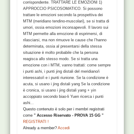
corrispondente. TRATTARE LE EMOZIONI 1)
APPROCCIO PSICOSOMATICO. Si possono
trattare le emozioni secondo la prospettiva dei
MTM (meridiano tendino-muscolari), se si tratta di
umori, ossia emozioni inconsapevoli. Il lavoro sui
MTM permette alla emozione di esprimersi, di
rilasciarsi, ma non rimuove le cause che l’hanno
determinata, ossia al presentarsi della stessa
situazione è molto probabile che la persona
reagisca allo stesso modo. Se si tratta una
emozione con i MTM, vanno trattati: come sempre
i punti ashi, i punti jing distali del meridiano/i
interessato/i e i punti riunione. Se la condizione è
acuta, si usano i jing distali yang Se la condizione
è cronica, si usano i jing distali yang + yin
accoppiato secondo biao-li Yuen ricerca i punti
ashi...
Questo contenuto è solo per i membri registrati
come
" Accesso Riservato - PROVA 15 GG "
REGISTRATI !
Already a member?
Accedi