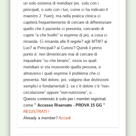
un solo sistema di meridiani (es. solo con i
principali, o solo con i luo, come ci ha indicato il
maestro J. Yuen), ma nella pratica clinica ci
capiterà frequentemente di cercare di differenziare
quello che il paziente ci presenta, cercando di
capire “a che livello” si esprime di più, a cosa ci
rimanda. Ci rimanda alle 8 regole? agli MTM? ai
Luo? ai Principali? ai Curiosi? Quindi il primo
punto è: non dimenticare mai di cercare di
inquadrare “su che binario”, ossia su quali
meridiani si sta muovendo quella persona, e
attraverso i quali esprime il problema che ci
presenta. Nel dolore, poi, valgono due distinzioni
semplici e fondamentali:1- se c’è dolore c’è “non-
circolazione” oppure “non-nutrizione“, o...
Questo contenuto è solo per i membri registrati
come
" Accesso Riservato - PROVA 15 GG "
REGISTRATI !
Already a member?
Accedi