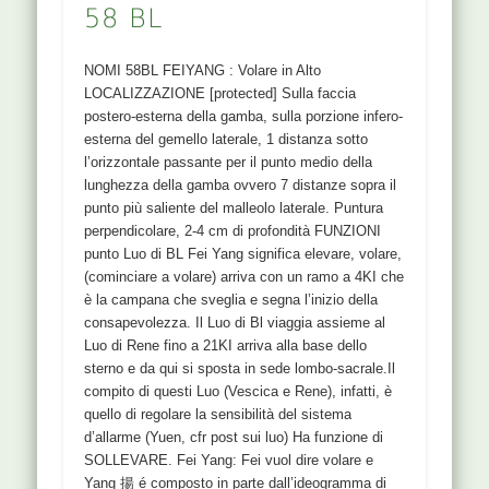
58 BL
NOMI 58BL FEIYANG : Volare in Alto
LOCALIZZAZIONE [protected] Sulla faccia
postero-esterna della gamba, sulla porzione infero-
esterna del gemello laterale, 1 distanza sotto
l’orizzontale passante per il punto medio della
lunghezza della gamba ovvero 7 distanze sopra il
punto più saliente del malleolo laterale. Puntura
perpendicolare, 2-4 cm di profondità FUNZIONI
punto Luo di BL Fei Yang significa elevare, volare,
(cominciare a volare) arriva con un ramo a 4KI che
è la campana che sveglia e segna l’inizio della
consapevolezza. Il Luo di Bl viaggia assieme al
Luo di Rene fino a 21KI arriva alla base dello
sterno e da qui si sposta in sede lombo-sacrale.Il
compito di questi Luo (Vescica e Rene), infatti, è
quello di regolare la sensibilità del sistema
d’allarme (Yuen, cfr post sui luo) Ha funzione di
SOLLEVARE. Fei Yang: Fei vuol dire volare e
Yang 揚 é composto in parte dall’ideogramma di