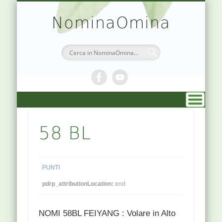
TEORIA & APPUNTI
MEDICINA CINESE
ATLANTE PUNTI
PRENOTAZIONI
SIMBOLOGIA
CHI SONO
DR. AGO
HOME
NominaOmina
58 BL
PUNTI
pdrp_attributionLocation:
end
NOMI 58BL FEIYANG : Volare in Alto