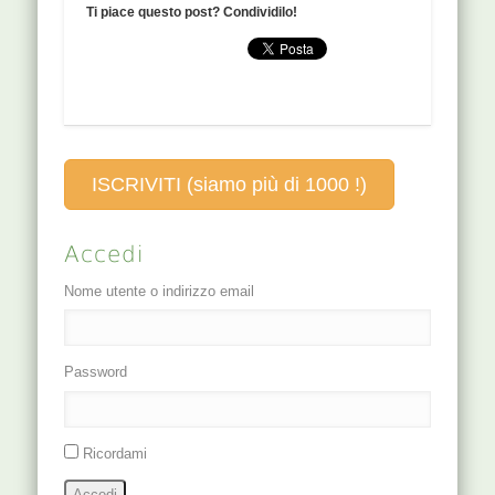
perpendicolare,
Ti piace questo post? Condividilo!
collegato alla…
l’osso della
2-4 cm di
capitale si
profondità.
riferisce alle
FUNZIONI Punto
coste, quindi
luo di GB. Va
secondo il
verso 42ST, che
nome…
porta yang puro
di ST a…
ISCRIVITI (siamo più di 1000 !)
Accedi
Nome utente o indirizzo email
Password
Ricordami
Accedi