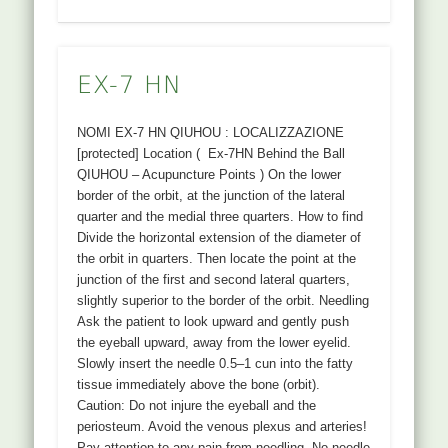
EX-7 HN
NOMI EX-7 HN QIUHOU : LOCALIZZAZIONE
[protected] Location ( Ex-7HN Behind the Ball
QIUHOU – Acupuncture Points ) On the lower
border of the orbit, at the junction of the lateral
quarter and the medial three quarters. How to find
Divide the horizontal extension of the diameter of
the orbit in quarters. Then locate the point at the
junction of the first and second lateral quarters,
slightly superior to the border of the orbit. Needling
Ask the patient to look upward and gently push
the eyeball upward, away from the lower eyelid.
Slowly insert the needle 0.5–1 cun into the fatty
tissue immediately above the bone (orbit).
Caution: Do not injure the eyeball and the
periosteum. Avoid the venous plexus and arteries!
Pay attention to any pain from needling. No needle