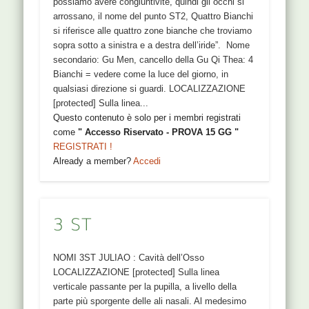
possiamo avere congiuntivite, quindi gli occhi si
arrossano, il nome del punto ST2, Quattro Bianchi
si riferisce alle quattro zone bianche che troviamo
sopra sotto a sinistra e a destra dell’iride”. Nome
secondario: Gu Men, cancello della Gu Qi Thea: 4
Bianchi = vedere come la luce del giorno, in
qualsiasi direzione si guardi. LOCALIZZAZIONE
[protected] Sulla linea...
Questo contenuto è solo per i membri registrati
come
" Accesso Riservato - PROVA 15 GG "
REGISTRATI !
Already a member?
Accedi
3 ST
NOMI 3ST JULIAO : Cavità dell’Osso
LOCALIZZAZIONE [protected] Sulla linea
verticale passante per la pupilla, a livello della
parte più sporgente delle ali nasali. Al medesimo