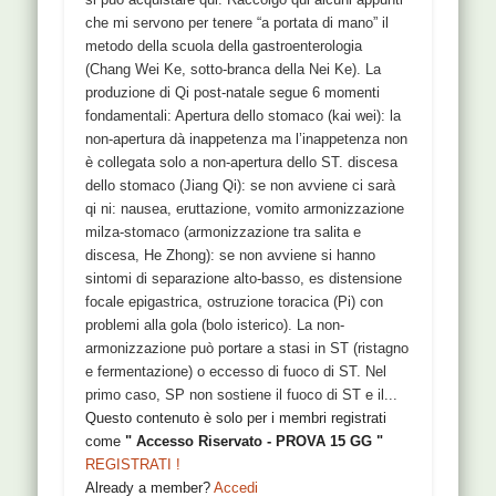
che mi servono per tenere “a portata di mano” il
metodo della scuola della gastroenterologia
(Chang Wei Ke, sotto-branca della Nei Ke). La
produzione di Qi post-natale segue 6 momenti
fondamentali: Apertura dello stomaco (kai wei): la
non-apertura dà inappetenza ma l’inappetenza non
è collegata solo a non-apertura dello ST. discesa
dello stomaco (Jiang Qi): se non avviene ci sarà
qi ni: nausea, eruttazione, vomito armonizzazione
milza-stomaco (armonizzazione tra salita e
discesa, He Zhong): se non avviene si hanno
sintomi di separazione alto-basso, es distensione
focale epigastrica, ostruzione toracica (Pi) con
problemi alla gola (bolo isterico). La non-
armonizzazione può portare a stasi in ST (ristagno
e fermentazione) o eccesso di fuoco di ST. Nel
primo caso, SP non sostiene il fuoco di ST e il...
Questo contenuto è solo per i membri registrati
come
" Accesso Riservato - PROVA 15 GG "
REGISTRATI !
Already a member?
Accedi