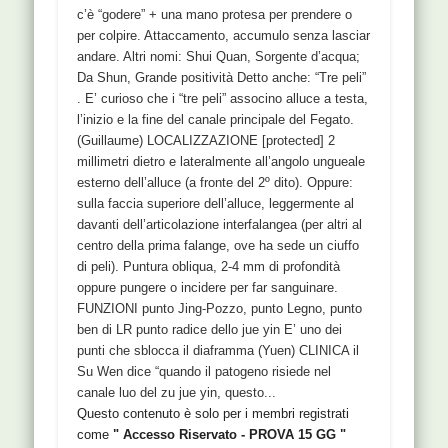
c’è “godere” + una mano protesa per prendere o
per colpire. Attaccamento, accumulo senza lasciar
andare. Altri nomi: Shui Quan, Sorgente d’acqua;
Da Shun, Grande positività Detto anche: “Tre peli”
. E’ curioso che i “tre peli” associno alluce a testa,
l’inizio e la fine del canale principale del Fegato.
(Guillaume) LOCALIZZAZIONE [protected] 2
millimetri dietro e lateralmente all’angolo ungueale
esterno dell’alluce (a fronte del 2º dito). Oppure:
sulla faccia superiore dell’alluce, leggermente al
davanti dell’articolazione interfalangea (per altri al
centro della prima falange, ove ha sede un ciuffo
di peli). Puntura obliqua, 2-4 mm di profondità
oppure pungere o incidere per far sanguinare.
FUNZIONI punto Jing-Pozzo, punto Legno, punto
ben di LR punto radice dello jue yin E’ uno dei
punti che sblocca il diaframma (Yuen) CLINICA il
Su Wen dice “quando il patogeno risiede nel
canale luo del zu jue yin, questo...
Questo contenuto è solo per i membri registrati
come
" Accesso Riservato - PROVA 15 GG "