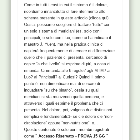
Come in tutti i casi in cui il sintomo è il dolore,
ricordiamo innanzitutto di fare riferimento allo
schema presente in questo articolo (clicca qui).
Ossia: possiamo scegliere di trattare “tutto” con
un solo sistema di meridiani (es. solo con i
principali, o solo con i luo, come ci ha indicato il
maestro J. Yuen), ma nella pratica clinica ci
capiterà frequentemente di cercare di differenziare
quello che il paziente ci presenta, cercando di
capire “a che livello” si esprime di più, a cosa ci
rimanda. Ci rimanda alle 8 regole? agli MTM? ai
Luo? ai Principali? ai Curiosi? Quindi il primo
punto è: non dimenticare mai di cercare di
inquadrare “su che binario”, ossia su quali
meridiani si sta muovendo quella persona, e
attraverso i quali esprime il problema che ci
presenta. Nel dolore, poi, valgono due distinzioni
semplici e fondamentali:1- se c’è dolore c’è “non-
circolazione” oppure “non-nutrizione“, o...
Questo contenuto è solo per i membri registrati
come
" Accesso Riservato - PROVA 15 GG "