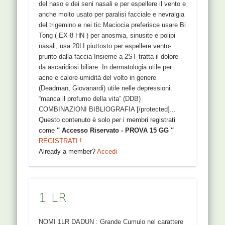
del naso e dei seni nasali e per espellere il vento e
anche molto usato per paralisi facciale e nevralgia
del trigemino e nei tic Maciocia preferisce usare Bi
Tong ( EX-8 HN ) per anosmia, sinusite e polipi
nasali, usa 20LI piuttosto per espellere vento-
prurito dalla faccia Insieme a 2ST tratta il dolore
da ascaridiosi biliare. In dermatologia utile per
acne e calore-umidità del volto in genere
(Deadman, Giovanardi) utile nelle depressioni:
“manca il profumo della vita” (DDB)
COMBINAZIONI BIBLIOGRAFIA [/protected]...
Questo contenuto è solo per i membri registrati
come
" Accesso Riservato - PROVA 15 GG "
REGISTRATI !
Already a member?
Accedi
1 LR
NOMI 1LR DADUN : Grande Cumulo nel carattere