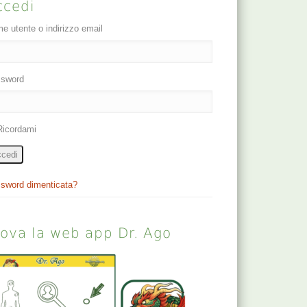
ccedi
e utente o indirizzo email
sword
Ricordami
cedi
sword dimenticata?
rova la web app Dr. Ago