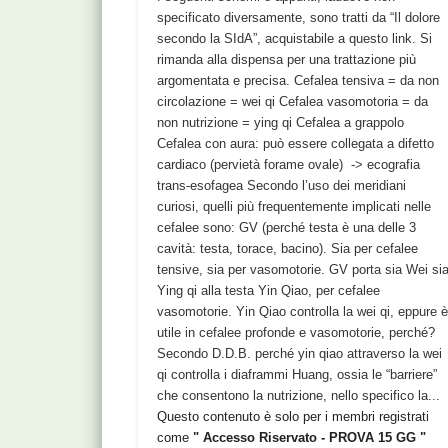
specificato diversamente, sono tratti da “Il dolore
secondo la SIdA”, acquistabile a questo link. Si
rimanda alla dispensa per una trattazione più
argomentata e precisa. Cefalea tensiva = da non
circolazione = wei qi Cefalea vasomotoria = da
non nutrizione = ying qi Cefalea a grappolo
Cefalea con aura: può essere collegata a difetto
cardiaco (pervietà forame ovale) -> ecografia
trans-esofagea Secondo l’uso dei meridiani
curiosi, quelli più frequentemente implicati nelle
cefalee sono: GV (perché testa è una delle 3
cavità: testa, torace, bacino). Sia per cefalee
tensive, sia per vasomotorie. GV porta sia Wei si
Ying qi alla testa Yin Qiao, per cefalee
vasomotorie. Yin Qiao controlla la wei qi, eppure 
utile in cefalee profonde e vasomotorie, perché?
Secondo D.D.B. perché yin qiao attraverso la wei
qi controlla i diaframmi Huang, ossia le “barriere”
che consentono la nutrizione, nello specifico la...
Questo contenuto è solo per i membri registrati
come
" Accesso Riservato - PROVA 15 GG "