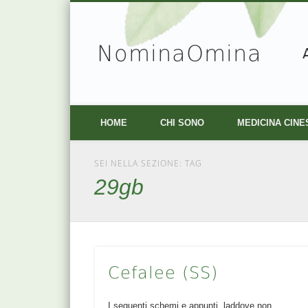
NominaOmina
Facebook
Vimeo
HOME
CHI SONO
MEDICINA CINE
SEI NELLA SEZIONE: TAG
29gb
Cefalee (SS)
I seguenti schemi e appunti, laddove non