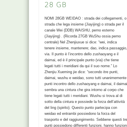
28 GB
NOMI 28GB WEIDAO : strada dei collegamenti, o
strada che lega insieme (Jiayijing) o strada per il
canale Wei (DDB) WAISHU, perno esterno
(Jiayijing) . (Ricorda 27GB WuShu ossia perno
centrale) Nel Zhenjiuxue si dice: “wei, indica
tenere insieme, mantenere; dao, indica passaggio
via. Il punto è l’incontro dello zushaoyang e il
daimai, ed è il principale punto (via) che tiene
legati tutti i meridiani da qui il suo nome.” Lo
Zhenjiu Xueming jie dice: “secondo itre punti,
daimai, wushu e weidao, sono tutti unanimemente
punti incontro dello zushaoyang e daimai, il daima
sembra una cintura che gira intorno al corpo che
tiene legati tutti i meridiani. Wushu si trova al di
sotto della cintura e possiede la forza dell’attività
del ling (spirito). Questo punto partecipa con
weidao ed entrambi possiedono la forza del
trasporto e del raggiungimento. Sebbene questi tr
punti possiedono differenti funzioni, hanno funzion