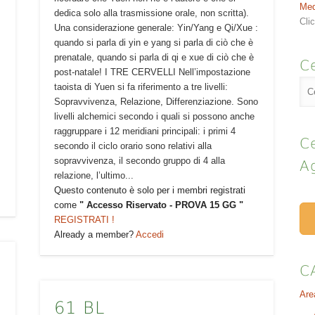
Med
dedica solo alla trasmissione orale, non scritta).
Cli
Una considerazione generale: Yin/Yang e Qi/Xue :
quando si parla di yin e yang si parla di ciò che è
prenatale, quando si parla di qi e xue di ciò che è
Ce
post-natale! I TRE CERVELLI Nell’impostazione
taoista di Yuen si fa riferimento a tre livelli:
Sopravvivenza, Relazione, Differenziazione. Sono
livelli alchemici secondo i quali si possono anche
raggruppare i 12 meridiani principali: i primi 4
Ce
secondo il ciclo orario sono relativi alla
sopravvivenza, il secondo gruppo di 4 alla
A
relazione, l’ultimo...
Questo contenuto è solo per i membri registrati
come
" Accesso Riservato - PROVA 15 GG "
REGISTRATI !
Already a member?
Accedi
C
Are
61 BL