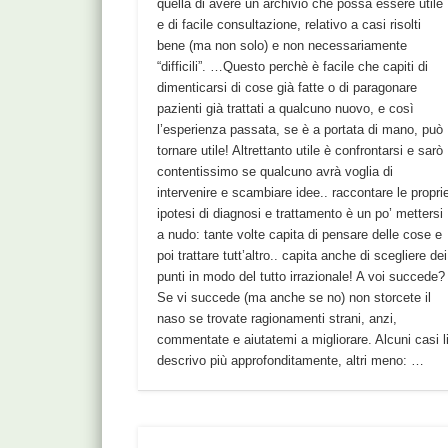
quella di avere un archivio che possa essere utile
e di facile consultazione, relativo a casi risolti
bene (ma non solo) e non necessariamente
“difficili”. …Questo perchè è facile che capiti di
dimenticarsi di cose già fatte o di paragonare
pazienti già trattati a qualcuno nuovo, e così
l’esperienza passata, se è a portata di mano, può
tornare utile! Altrettanto utile è confrontarsi e sarò
contentissimo se qualcuno avrà voglia di
intervenire e scambiare idee.. raccontare le propri
ipotesi di diagnosi e trattamento è un po’ mettersi
a nudo: tante volte capita di pensare delle cose e
poi trattare tutt’altro.. capita anche di scegliere dei
punti in modo del tutto irrazionale! A voi succede?
Se vi succede (ma anche se no) non storcete il
naso se trovate ragionamenti strani, anzi,
commentate e aiutatemi a migliorare. Alcuni casi l
descrivo più approfonditamente, altri meno: …