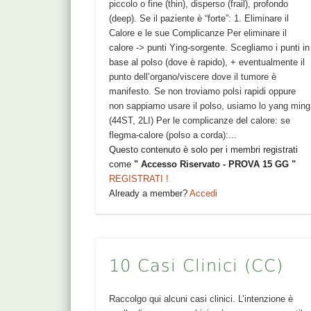
piccolo o fine (thin), disperso (frail), profondo
(deep). Se il paziente è “forte”: 1. Eliminare il
Calore e le sue Complicanze Per eliminare il
calore -> punti Ying-sorgente. Scegliamo i punti in
base al polso (dove è rapido), + eventualmente il
punto dell’organo/viscere dove il tumore è
manifesto. Se non troviamo polsi rapidi oppure
non sappiamo usare il polso, usiamo lo yang ming
(44ST, 2LI) Per le complicanze del calore: se
flegma-calore (polso a corda):...
Questo contenuto è solo per i membri registrati
come
" Accesso Riservato - PROVA 15 GG "
REGISTRATI !
Already a member?
Accedi
10 Casi Clinici (CC)
Raccolgo qui alcuni casi clinici. L’intenzione è