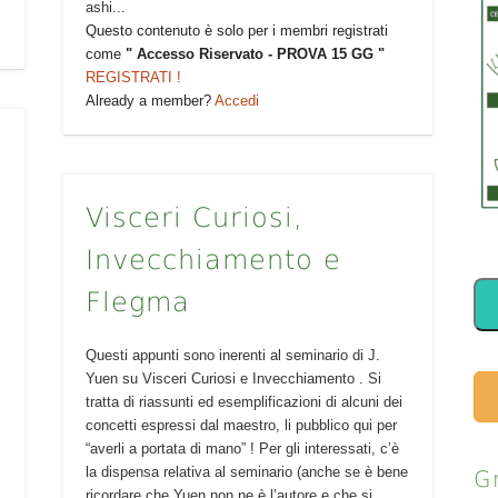
ashi...
Questo contenuto è solo per i membri registrati
come
" Accesso Riservato - PROVA 15 GG "
REGISTRATI !
Already a member?
Accedi
Visceri Curiosi,
Invecchiamento e
Flegma
Questi appunti sono inerenti al seminario di J.
Yuen su Visceri Curiosi e Invecchiamento . Si
tratta di riassunti ed esemplificazioni di alcuni dei
concetti espressi dal maestro, li pubblico qui per
“averli a portata di mano” ! Per gli interessati, c’è
la dispensa relativa al seminario (anche se è bene
G
ricordare che Yuen non ne è l’autore e che si