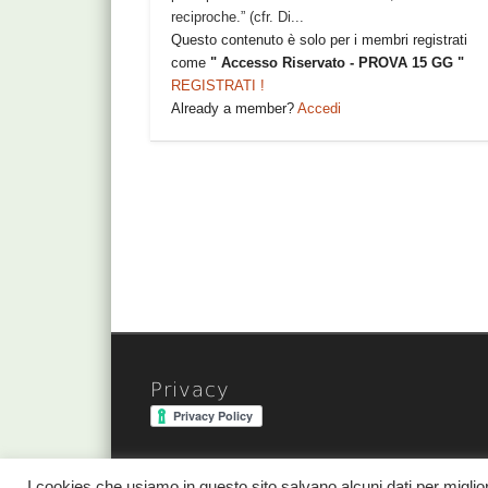
reciproche.” (cfr. Di...
Questo contenuto è solo per i membri registrati
come
" Accesso Riservato - PROVA 15 GG "
REGISTRATI !
Already a member?
Accedi
Privacy
I cookies che usiamo in questo sito salvano alcuni dati per migli