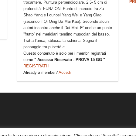
PR
trocantere. Puntura perpendicolare, 2,5- 5 cm di
profondità. FUNZIONI Punto di incrocio fra Zu
Shao Yang e i curiosi Yang Wei e Yang Qiao
(secondo il Qi Qing Ba Mai Kao). Secondo alcuni
autori incontra anche il Dai Mai. E’ anche un punto
“frutto” nei meridiani tendino muscolari del basso.
Tratta l’anca, sblocca la schiena. Segna il
passaggio tra pubertà e...
Questo contenuto è solo per i membri registrati
come
" Accesso Riservato - PROVA 15 GG "
REGISTRATI !
Already a member?
Accedi
orare la tua esperienza di navigazione. Cliccando su "Accetta" acconse