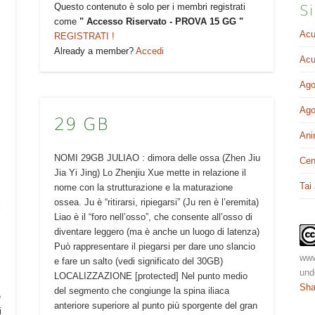
Questo contenuto è solo per i membri registrati
Si
come
" Accesso Riservato - PROVA 15 GG "
Acu
REGISTRATI !
Already a member?
Accedi
Acu
Ago
Ago
,
29 GB
Ani
NOMI 29GB JULIAO : dimora delle ossa (Zhen Jiu
Cen
Jia Yi Jing) Lo Zhenjiu Xue mette in relazione il
Tai
nome con la strutturazione e la maturazione
ossea. Ju è “ritirarsi, ripiegarsi” (Ju ren è l’eremita)
i
Liao è il “foro nell’osso”, che consente all’osso di
diventare leggero (ma è anche un luogo di latenza)
Può rappresentare il piegarsi per dare uno slancio
www
e fare un salto (vedi significato del 30GB)
und
LOCALIZZAZIONE [protected] Nel punto medio
Sha
del segmento che congiunge la spina iliaca
e
anteriore superiore al punto più sporgente del gran
i