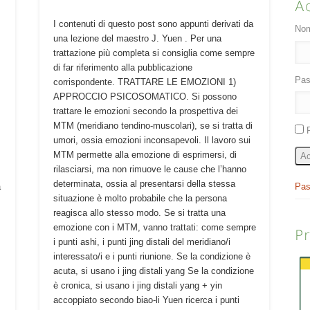
A
I contenuti di questo post sono appunti derivati da
Nom
una lezione del maestro J. Yuen . Per una
trattazione più completa si consiglia come sempre
di far riferimento alla pubblicazione
Pas
corrispondente. TRATTARE LE EMOZIONI 1)
APPROCCIO PSICOSOMATICO. Si possono
trattare le emozioni secondo la prospettiva dei
MTM (meridiano tendino-muscolari), se si tratta di
umori, ossia emozioni inconsapevoli. Il lavoro sui
MTM permette alla emozione di esprimersi, di
Ac
rilasciarsi, ma non rimuove le cause che l’hanno
determinata, ossia al presentarsi della stessa
Pas
a
situazione è molto probabile che la persona
reagisca allo stesso modo. Se si tratta una
è
emozione con i MTM, vanno trattati: come sempre
P
i punti ashi, i punti jing distali del meridiano/i
interessato/i e i punti riunione. Se la condizione è
acuta, si usano i jing distali yang Se la condizione
è cronica, si usano i jing distali yang + yin
accoppiato secondo biao-li Yuen ricerca i punti