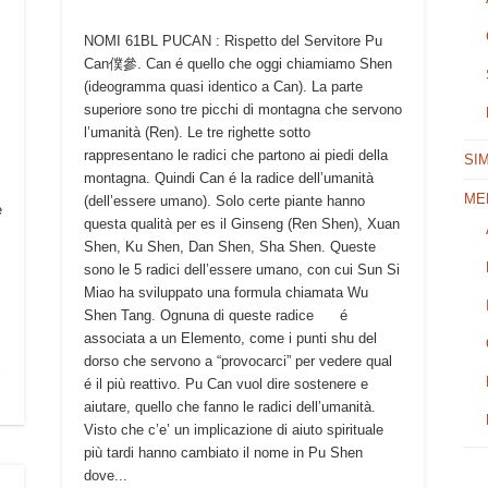
NOMI 61BL PUCAN : Rispetto del Servitore Pu
Can僕參. Can é quello che oggi chiamiamo Shen
(ideogramma quasi identico a Can). La parte
superiore sono tre picchi di montagna che servono
l’umanità (Ren). Le tre righette sotto
rappresentano le radici che partono ai piedi della
SI
montagna. Quindi Can é la radice dell’umanità
ME
(dell’essere umano). Solo certe piante hanno
e
questa qualità per es il Ginseng (Ren Shen), Xuan
Shen, Ku Shen, Dan Shen, Sha Shen. Queste
sono le 5 radici dell’essere umano, con cui Sun Si
Miao ha sviluppato una formula chiamata Wu
Shen Tang. Ognuna di queste radice é
associata a un Elemento, come i punti shu del
dorso che servono a “provocarci” per vedere qual
i
é il più reattivo. Pu Can vuol dire sostenere e
aiutare, quello che fanno le radici dell’umanità.
Visto che c’e’ un implicazione di aiuto spirituale
più tardi hanno cambiato il nome in Pu Shen
dove...