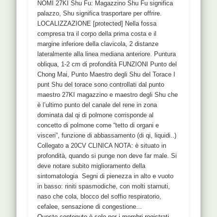
NOMI 27KI Shu Fu: Magazzino Shu Fu significa
palazzo, Shu significa trasportare per offrire.
LOCALIZZAZIONE [protected] Nella fossa
compresa tra il corpo della prima costa e il
margine inferiore della clavicola, 2 distanze
lateralmente alla linea mediana anteriore. Puntura
obliqua, 1-2 cm di profondità FUNZIONI Punto del
Chong Mai, Punto Maestro degli Shu del Torace I
punt Shu del torace sono controllati dal punto
maestro 27KI magazzino e maestro degli Shu che
è l’ultimo punto del canale del rene in zona
dominata dal qi di polmone corrisponde al
concetto di polmone come “tetto di organi e
visceri”, funzione di abbassamento (di qi, liquidi..)
Collegato a 20CV CLINICA NOTA: è situato in
profondità, quando si punge non deve far male. Si
deve notare subito miglioramento della
sintomatologia Segni di pienezza in alto e vuoto
in basso: riniti spasmodiche, con molti starnuti,
naso che cola, blocco del soffio respiratorio,
cefalee, sensazione di congestione...
Questo contenuto è solo per i membri registrati