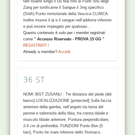
farli risalire lungo il Du Mai fino ai Punti Shu degli
Zang per tonificarne il Sangue il Jing specifico
(SIdA) Punto ministeriale della Vescica CLINICA
Inoltre muove il qi e il sangue nell’addome inferiore
e può essere impiegato per qualsiasi...
Questo contenuto è solo per i membri registrati
come
" Accesso Riservato - PROVA 15 GG "
REGISTRATI !
Already a member?
Accedi
36 ST
NOMI 36ST ZUSANLI : Tre distanze del piede (del
basso) LOCALIZZAZIONE [protected] Sulla faccia
anteriore della gamba, nell’angolo tra testa del
perone e tuberosità della tibia, tra cresta tibiale e
muscolo tibiale anteriore. Puntura perpendicolare,
2-4 cm di profondità. FUNZIONI Punto Ben (5
fasi), Punto he mare inferiore dello Stomaco,