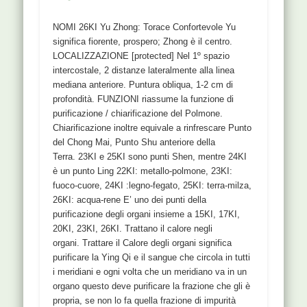
NOMI 26KI Yu Zhong: Torace Confortevole Yu
significa fiorente, prospero; Zhong è il centro.
LOCALIZZAZIONE [protected] Nel 1º spazio
intercostale, 2 distanze lateralmente alla linea
mediana anteriore. Puntura obliqua, 1-2 cm di
profondità. FUNZIONI riassume la funzione di
purificazione / chiarificazione del Polmone.
Chiarificazione inoltre equivale a rinfrescare Punto
del Chong Mai, Punto Shu anteriore della
Terra. 23KI e 25KI sono punti Shen, mentre 24KI
è un punto Ling 22KI: metallo-polmone, 23KI:
fuoco-cuore, 24KI :legno-fegato, 25KI: terra-milza,
26KI: acqua-rene E’ uno dei punti della
purificazione degli organi insieme a 15KI, 17KI,
20KI, 23KI, 26KI. Trattano il calore negli
organi. Trattare il Calore degli organi significa
purificare la Ying Qi e il sangue che circola in tutti
i meridiani e ogni volta che un meridiano va in un
organo questo deve purificare la frazione che gli è
propria, se non lo fa quella frazione di impurità