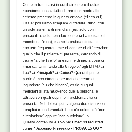
Come in tutti i casi in cui il sintomo è il dolore,
ricordiamo innanzitutto di fare riferimento allo
schema presente in questo articolo (clicca qui).
Ossia: possiamo scegliere di trattare “tutto” con
un solo sistema di meridiani (es. solo con i
principali, o solo con i luo, come ci ha indicato il
maestro J. Yuen), ma nella pratica clinica ci
capiterà frequentemente di cercare di differenziare
quello che il paziente ci presenta, cercando di
capire “a che livello” si esprime di più, a cosa ci
rimanda. Ci rimanda alle 8 regole? agli MTM? ai
Luo? ai Principali? ai Curiosi? Quindi il primo
punto è: non dimenticare mai di cercare di
inquadrare “su che binario”, ossia su quali
meridiani si sta muovendo quella persona, e
attraverso i quali esprime il problema che ci
presenta. Nel dolore, poi, valgono due distinzioni
semplici e fondamentali:1- se c’è dolore c’è “non-
circolazione” oppure “non-nutrizione“, o...
Questo contenuto è solo per i membri registrati
come
" Accesso Riservato - PROVA 15 GG "