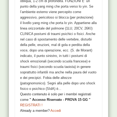
obliqua, 1-2 cm di profondità. FUNZIONI E’ un
punto della yang ming che porta verso lo yin. Se
l’ambiente esterno viene percepito come
aggressivo, pericoloso si blocca (per protezione)
il livello yang ming che porta lo yin. Appartiene alla
linea orizzontale del polmone (1LU, 20CV, 26KI)
CLINICA postumi di traumi psichici o fisici. Anche
nel caso di spostamento delle vertebre, disturbi
della pelle, eruzioni, mal di gola e perdita della
voce, dopo una operazione, ecc. (S. de Morant)
indicato, il punto sinistro, in tutti i postumi di
shock emozionali (secondo scuola francese) e
traumi fisici (secondo scuola taoista) in genere
soprattutto infantili ma anche nella paura del vuoto
e dei precipizi. Fobia delle altezze
(patognomonico). Segni alla pelle dopo uno shock
fisico o psichico (SIdA) è...
Questo contenuto è solo per i membri registrati
come
" Accesso Riservato - PROVA 15 GG "
REGISTRATI !
Already a member?
Accedi