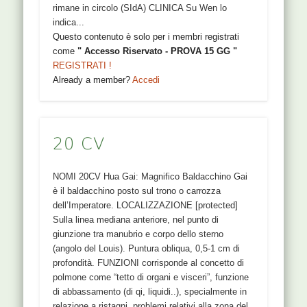
rimane in circolo (SIdA) CLINICA Su Wen lo
indica...
Questo contenuto è solo per i membri registrati
come
" Accesso Riservato - PROVA 15 GG "
REGISTRATI !
Already a member?
Accedi
20 CV
NOMI 20CV Hua Gai: Magnifico Baldacchino Gai
è il baldacchino posto sul trono o carrozza
dell’Imperatore. LOCALIZZAZIONE [protected]
Sulla linea mediana anteriore, nel punto di
giunzione tra manubrio e corpo dello sterno
(angolo del Louis). Puntura obliqua, 0,5-1 cm di
profondità. FUNZIONI corrisponde al concetto di
polmone come “tetto di organi e visceri”, funzione
di abbassamento (di qi, liquidi..), specialmente in
relazione a ristagni, problemi relativi alla zona del