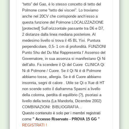
“tetto” del Gao, è lo stesso concetto di tetto del
Polmone come “tetto dei visceri”. Lo troviamo
anche nel 20CV che corrisponde anch’esso a
questa funzione del Polmone LOCALIZZAZIONE
[protected] Sull’orizzontale passante tra D6 e D7,
2 distanze dalla linea mediana posteriore. Al
medesimo livello si trova il 45 BL Yixi. Puntura
perpendicolare, 0,5- 1 cm di profondità. FUNZIONI
Punto Shu del Du Mai Rappresenta l’ Assenso del
Governatore, in sua assenza si manifestano Qi Ni
dell’alto. Fa scendere il Qi del Cuore CLINICA Qi
Ni di Polmone / Cuore. Se il Qi Ni è di Polmone
abbiamo tosse, allergia. Se è di Cuore abbiamo
insonnia, segni di calore . Utile se Qi o Xue di HT
non scende sotto il diaframma Spasmi a livello
della colonna, perdita di equilibrio (?), psoriasi a
livello della testa (La Mandorla, Dicembre 2002)
COMBINAZIONI: BIBLIOGRAFIA...
Questo contenuto è solo per i membri registrati
come
" Accesso Riservato - PROVA 15 GG "
REGISTRATI !