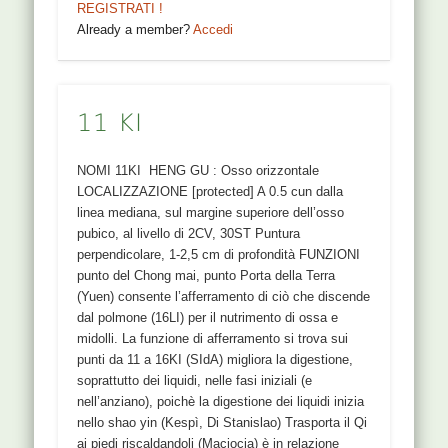
REGISTRATI !
Already a member?
Accedi
11 KI
NOMI 11KI HENG GU : Osso orizzontale
LOCALIZZAZIONE [protected] A 0.5 cun dalla
linea mediana, sul margine superiore dell’osso
pubico, al livello di 2CV, 30ST Puntura
perpendicolare, 1-2,5 cm di profondità FUNZIONI
punto del Chong mai, punto Porta della Terra
(Yuen) consente l’afferramento di ciò che discende
dal polmone (16LI) per il nutrimento di ossa e
midolli. La funzione di afferramento si trova sui
punti da 11 a 16KI (SIdA) migliora la digestione,
soprattutto dei liquidi, nelle fasi iniziali (e
nell’anziano), poichè la digestione dei liquidi inizia
nello shao yin (Kespì, Di Stanislao) Trasporta il Qi
ai piedi riscaldandoli (Maciocia) è in relazione