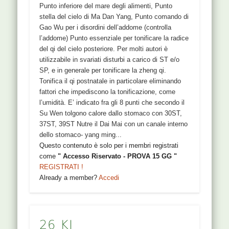
Punto inferiore del mare degli alimenti, Punto
stella del cielo di Ma Dan Yang, Punto comando di
Gao Wu per i disordini dell’addome (controlla
l’addome) Punto essenziale per tonificare la radice
del qi del cielo posteriore. Per molti autori è
utilizzabile in svariati disturbi a carico di ST e/o
SP, e in generale per tonificare la zheng qi.
Tonifica il qi postnatale in particolare eliminando
fattori che impediscono la tonificazione, come
l’umidità. E’ indicato fra gli 8 punti che secondo il
Su Wen tolgono calore dallo stomaco con 30ST,
37ST, 39ST Nutre il Dai Mai con un canale interno
dello stomaco- yang ming...
Questo contenuto è solo per i membri registrati
come
" Accesso Riservato - PROVA 15 GG "
REGISTRATI !
Already a member?
Accedi
26 KI