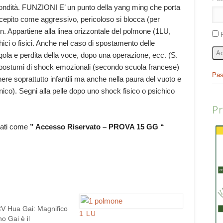
ofondità. FUNZIONI E’ un punto della yang ming che porta
rcepito come aggressivo, pericoloso si blocca (per
yin. Appartiene alla linea orizzontale del polmone (1LU,
ci o fisici. Anche nel caso di spostamento delle
Ac
di gola e perdita della voce, dopo una operazione, ecc. (S.
ti i postumi di shock emozionali (secondo scuola francese)
Pas
nere soprattutto infantili ma anche nella paura del vuoto e
nico). Segni alla pelle dopo uno shock fisico o psichico
P
rati come
” Accesso Riservato – PROVA 15 GG “
 Hua Gai: Magnifico
1 LU
o Gai è il