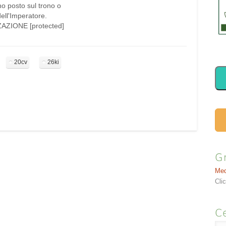
o posto sul trono o
ell'Imperatore.
AZIONE [protected]
a mediana anteriore,
di giunzione tra
e corpo dello sterno
20cv
26ki
l Louis). Puntura
,5-1 cm di profondità.
corrisponde al
di polmone come "tetto
…
G
Med
Cli
Ce