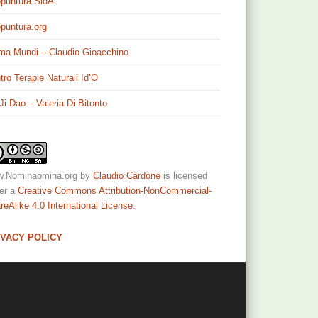
puntura SidA
puntura.org
ma Mundi – Claudio Gioacchino
tro Terapie Naturali Id’O
 Ji Dao – Valeria Di Bitonto
.Nominaomina.org
by
Claudio Cardone
is licensed
er a
Creative Commons Attribution-NonCommercial-
reAlike 4.0 International License
.
IVACY POLICY