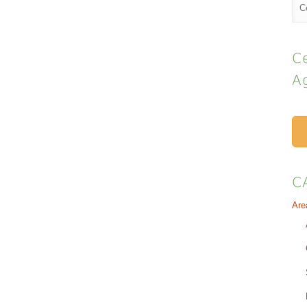
Ce
A
C
Are