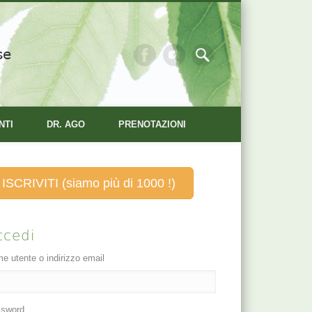
se
NTI
DR. AGO
PRENOTAZIONI
ISCRIVITI (siamo più di 1000 !)
ccedi
e utente o indirizzo email
sword