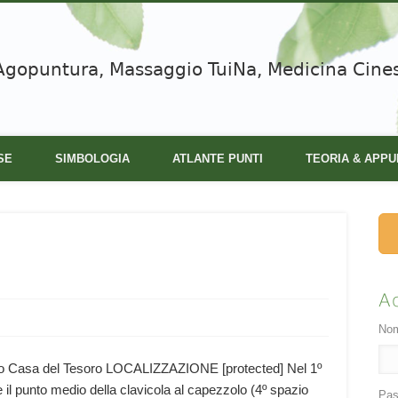
Agopuntura, Massaggio TuiNa, Medicina Cine
SE
SIMBOLOGIA
ATLANTE PUNTI
TEORIA & APPU
A
Nom
Casa del Tesoro LOCALIZZAZIONE [protected] Nel 1º
e il punto medio della clavicola al capezzolo (4º spazio
Pas