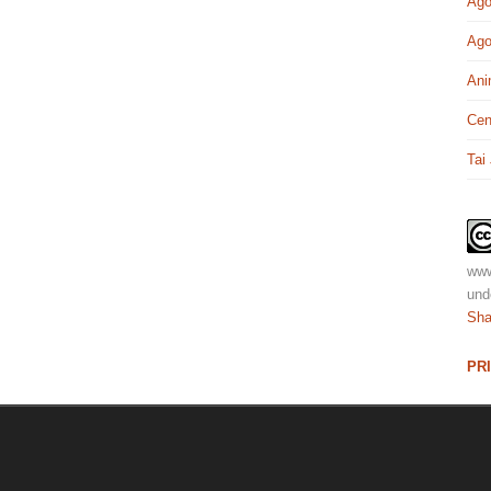
Ago
Ago
Ani
Cen
Tai
www
und
Sha
PR