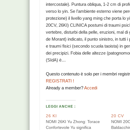
intercostale). Puntura obliqua, 1-2 cm di pr
verso lo yin. Se l’ambiente esterno viene pe
protezione) il livello yang ming che porta lo 
20CV, 26KI) CLINICA postumi di traumi psichi
vertebre, disturbi della pelle, eruzioni, mal 
de Morant) indicato, il punto sinistro, in tut
e traumi fisici (secondo scuola taoista) in ge
dei precipizi. Fobia delle altezze (patognomo
(SIdA) è…
Questo contenuto è solo per i membri regist
REGISTRATI !
Already a member?
Accedi
LEGGI ANCHE :
26 KI
20 CV
NOMI 26KI Yu Zhong: Torace
NOMI 20CV
Confortevole Yu significa
Baldacchin