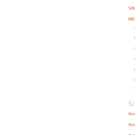
SI
ME
Si
Acu
Acu