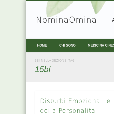
NominaOmina
Facebook
Vimeo
HOME
CHI SONO
MEDICINA CINE
SEI NELLA SEZIONE: TAG
15bl
Disturbi Emozionali e
della Personalità