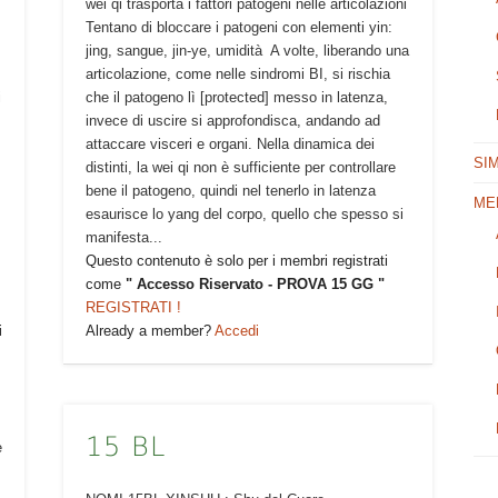
wei qi trasporta i fattori patogeni nelle articolazioni
Tentano di bloccare i patogeni con elementi yin:
jing, sangue, jin-ye, umidità A volte, liberando una
articolazione, come nelle sindromi BI, si rischia
i
che il patogeno lì [protected] messo in latenza,
invece di uscire si approfondisca, andando ad
attaccare visceri e organi. Nella dinamica dei
SI
distinti, la wei qi non è sufficiente per controllare
bene il patogeno, quindi nel tenerlo in latenza
ME
esaurisce lo yang del corpo, quello che spesso si
manifesta...
Questo contenuto è solo per i membri registrati
come
" Accesso Riservato - PROVA 15 GG "
REGISTRATI !
i
Already a member?
Accedi
15 BL
e