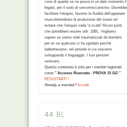
cose di quante se ne possa in un dato momento il
fegato, per il ruolo di servomeccanismo. Dovrebb
facilitare l’eloquio, favorire la fluidità dell’apparato
muscolotendineo di produzione del suono ed
evitare che l’eloquio vada “a scatti” Alcuni punti
che potrebbero essere utili: 10BL: Vogliamo
sapere se siamo stati traumatizzati da bambini,
per es se qualcuno ci ha sgridato perché
balbettavamo, nel periodo in cui stavamo
sviluppando il linguaggio. I tuoi pensieri
venivano...
Questo contenuto è solo per i membri registrati
come
" Accesso Riservato - PROVA 15 GG "
REGISTRATI !
Already a member?
Accedi
44 BL