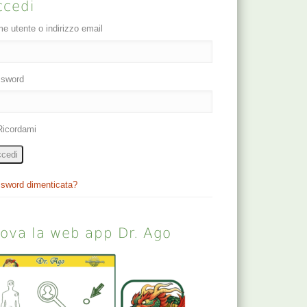
ccedi
e utente o indirizzo email
sword
Ricordami
cedi
sword dimenticata?
rova la web app Dr. Ago