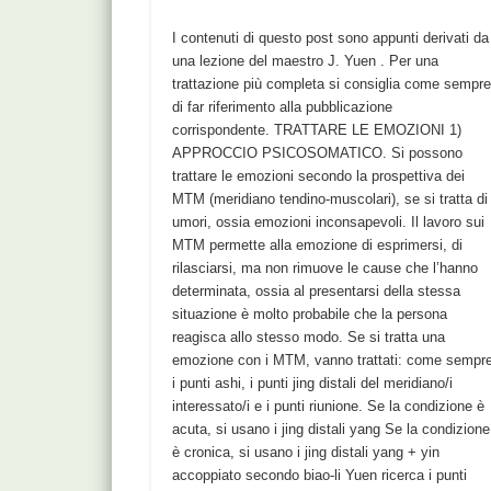
I contenuti di questo post sono appunti derivati da
una lezione del maestro J. Yuen . Per una
trattazione più completa si consiglia come sempr
di far riferimento alla pubblicazione
corrispondente. TRATTARE LE EMOZIONI 1)
APPROCCIO PSICOSOMATICO. Si possono
trattare le emozioni secondo la prospettiva dei
MTM (meridiano tendino-muscolari), se si tratta di
umori, ossia emozioni inconsapevoli. Il lavoro sui
MTM permette alla emozione di esprimersi, di
rilasciarsi, ma non rimuove le cause che l’hanno
determinata, ossia al presentarsi della stessa
situazione è molto probabile che la persona
reagisca allo stesso modo. Se si tratta una
emozione con i MTM, vanno trattati: come sempr
i punti ashi, i punti jing distali del meridiano/i
interessato/i e i punti riunione. Se la condizione è
acuta, si usano i jing distali yang Se la condizione
è cronica, si usano i jing distali yang + yin
accoppiato secondo biao-li Yuen ricerca i punti