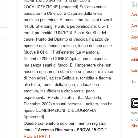
NOMI 15BL XINSHU : Shu del Cuore
Si
LOCALIZZAZIONE [protected] Sull’orizzontale
passante tra D5 e D6, 2 distanze dalla linea
Acu
mediana posteriore. Al medesimo livello si trova il
Acu
44 BL Shentang. Puntura perpendicolare, 0,5- 1
cm di profondità FUNZIONI Punto Bei Shu del
Ago
cuore, Punto del Distinto di Vescica Palazzo del
riposo e della concentrazione, luogo del non-agire
Ago
Muove il Qi di HT all’esterno (La Mandorla,
Dicembre 2002) CLINICA Agitazione e insonnia,
Ani
ma senza segni di fuoco. E’ l’Imperatore che non
Cen
riesce a riposarsi, a stare con se stesso, e invece
di “non agire”, agisce Balbuzie, torbidità e flegma
Tai
alla testa, tumori della lingua, sudorazione
emotiva, insufficienza circolatoria, poca
espressività. Rende più attivi. (La Mandorla,
Dicembre 2002) Appunti personali: agitato, non ha
riposo COMBINAZIONI: BIBLIOGRAFIA
www
[/protected]...
und
Questo contenuto è solo per i membri registrati
Sha
come
" Accesso Riservato - PROVA 15 GG "
REGISTRATI !