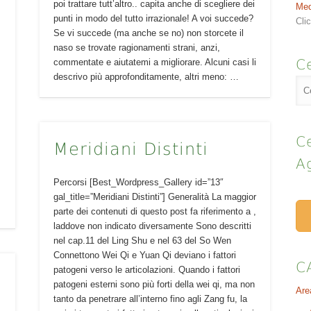
poi trattare tutt’altro.. capita anche di scegliere dei
Med
e
punti in modo del tutto irrazionale! A voi succede?
Cli
Se vi succede (ma anche se no) non storcete il
naso se trovate ragionamenti strani, anzi,
Ce
commentate e aiutatemi a migliorare. Alcuni casi li
descrivo più approfonditamente, altri meno: …
Ce
Meridiani Distinti
A
Percorsi [Best_Wordpress_Gallery id=”13″
gal_title=”Meridiani Distinti”] Generalità La maggior
parte dei contenuti di questo post fa riferimento a ,
laddove non indicato diversamente Sono descritti
nel cap.11 del Ling Shu e nel 63 del So Wen
Connettono Wei Qi e Yuan Qi deviano i fattori
C
patogeni verso le articolazioni. Quando i fattori
patogeni esterni sono più forti della wei qi, ma non
Are
tanto da penetrare all’interno fino agli Zang fu, la