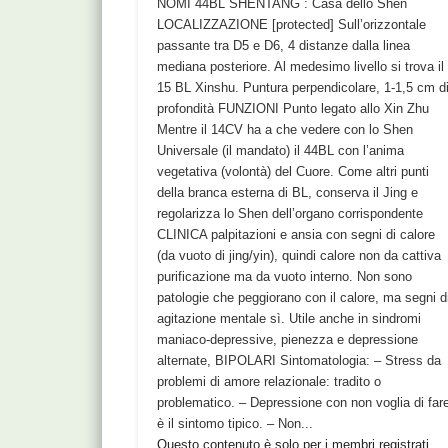
NOMI 44BL SHENTANG : Casa dello Shen
LOCALIZZAZIONE [protected] Sull’orizzontale
passante tra D5 e D6, 4 distanze dalla linea
mediana posteriore. Al medesimo livello si trova il
15 BL Xinshu. Puntura perpendicolare, 1-1,5 cm d
profondità FUNZIONI Punto legato allo Xin Zhu
Mentre il 14CV ha a che vedere con lo Shen
Universale (il mandato) il 44BL con l’anima
vegetativa (volontà) del Cuore. Come altri punti
della branca esterna di BL, conserva il Jing e
regolarizza lo Shen dell’organo corrispondente
CLINICA palpitazioni e ansia con segni di calore
(da vuoto di jing/yin), quindi calore non da cattiva
purificazione ma da vuoto interno. Non sono
patologie che peggiorano con il calore, ma segni d
agitazione mentale sì. Utile anche in sindromi
maniaco-depressive, pienezza e depressione
alternate, BIPOLARI Sintomatologia: – Stress da
problemi di amore relazionale: tradito o
problematico. – Depressione con non voglia di far
è il sintomo tipico. – Non...
Questo contenuto è solo per i membri registrati