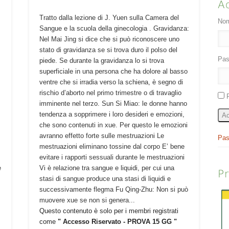
A
Tratto dalla lezione di J. Yuen sulla Camera del
Nom
Sangue e la scuola della ginecologia . Gravidanza:
e
Nel Mai Jing si dice che si può riconoscere uno
stato di gravidanza se si trova duro il polso del
Pas
piede. Se durante la gravidanza lo si trova
superficiale in una persona che ha dolore al basso
ventre che si irradia verso la schiena, è segno di
rischio d’aborto nel primo trimestre o di travaglio
imminente nel terzo. Sun Si Miao: le donne hanno
tendenza a sopprimere i loro desideri e emozioni,
Ac
che sono contenuti in xue. Per questo le emozioni
avranno effetto forte sulle mestruazioni Le
Pas
mestruazioni eliminano tossine dal corpo E’ bene
evitare i rapporti sessuali durante le mestruazioni
e
Vi è relazione tra sangue e liquidi, per cui una
P
stasi di sangue produce una stasi di liquidi e
successivamente flegma Fu Qing-Zhu: Non si può
muovere xue se non si genera...
Questo contenuto è solo per i membri registrati
come
" Accesso Riservato - PROVA 15 GG "