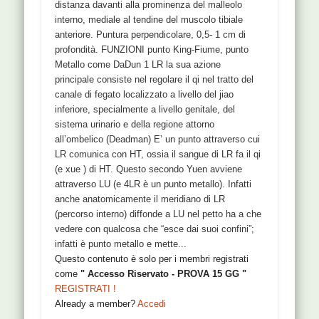
distanza davanti alla prominenza del malleolo
interno, mediale al tendine del muscolo tibiale
anteriore. Puntura perpendicolare, 0,5- 1 cm di
profondità. FUNZIONI punto King-Fiume, punto
Metallo come DaDun 1 LR la sua azione
principale consiste nel regolare il qi nel tratto del
canale di fegato localizzato a livello del jiao
inferiore, specialmente a livello genitale, del
sistema urinario e della regione attorno
all’ombelico (Deadman) E’ un punto attraverso cui
LR comunica con HT, ossia il sangue di LR fa il qi
(e xue ) di HT. Questo secondo Yuen avviene
attraverso LU (e 4LR è un punto metallo). Infatti
anche anatomicamente il meridiano di LR
(percorso interno) diffonde a LU nel petto ha a che
vedere con qualcosa che “esce dai suoi confini”;
infatti è punto metallo e mette...
Questo contenuto è solo per i membri registrati
come
" Accesso Riservato - PROVA 15 GG "
REGISTRATI !
Already a member?
Accedi