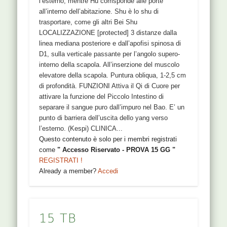
l’esterno, mentre Hu corrisponde alle porte
all’interno dell’abitazione. Shu è lo shu di
trasportare, come gli altri Bei Shu
LOCALIZZAZIONE [protected] 3 distanze dalla
linea mediana posteriore e dall’apofisi spinosa di
D1, sulla verticale passante per l’angolo supero-
interno della scapola. All’inserzione del muscolo
elevatore della scapola. Puntura obliqua, 1-2,5 cm
di profondità. FUNZIONI Attiva il Qi di Cuore per
attivare la funzione del Piccolo Intestino di
separare il sangue puro dall’impuro nel Bao. E’ un
punto di barriera dell’uscita dello yang verso
l’esterno. (Kespi) CLINICA...
Questo contenuto è solo per i membri registrati
come
" Accesso Riservato - PROVA 15 GG "
REGISTRATI !
Already a member?
Accedi
15 TB