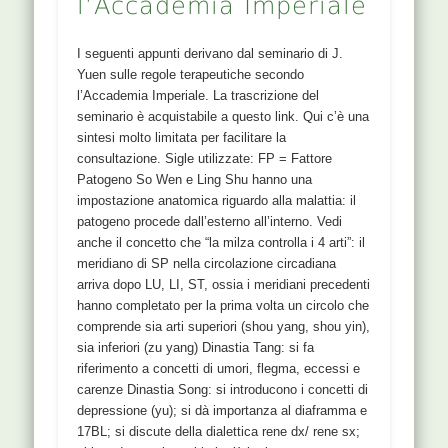
l’Accademia Imperiale
I seguenti appunti derivano dal seminario di J.
Yuen sulle regole terapeutiche secondo
l’Accademia Imperiale. La trascrizione del
seminario è acquistabile a questo link. Qui c’è una
sintesi molto limitata per facilitare la
consultazione. Sigle utilizzate: FP = Fattore
Patogeno So Wen e Ling Shu hanno una
impostazione anatomica riguardo alla malattia: il
patogeno procede dall’esterno all’interno. Vedi
anche il concetto che “la milza controlla i 4 arti”: il
meridiano di SP nella circolazione circadiana
arriva dopo LU, LI, ST, ossia i meridiani precedenti
hanno completato per la prima volta un circolo che
comprende sia arti superiori (shou yang, shou yin),
sia inferiori (zu yang) Dinastia Tang: si fa
riferimento a concetti di umori, flegma, eccessi e
carenze Dinastia Song: si introducono i concetti di
depressione (yu); si dà importanza al diaframma e
17BL; si discute della dialettica rene dx/ rene sx;