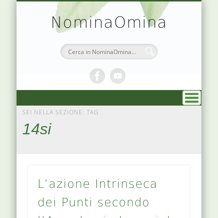
TEORIA & APPUNTI
MEDICINA CINESE
ATLANTE PUNTI
PRENOTAZIONI
SIMBOLOGIA
CHI SONO
DR. AGO
HOME
NominaOmina
SEI NELLA SEZIONE: TAG
14si
L’azione Intrinseca
dei Punti secondo