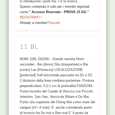
si introducono i punti hui; c’è la ricerca...
Questo contenuto è solo per i membri registrati
come
" Accesso Riservato - PROVA 15 GG "
REGISTRATI !
Already a member?
Accedi
11 BL
NOMI 11BL DAZHU : Grande navetta Nomi
secondari:· Bei (dorso) Shu (trasportare) e Bai
(cento) Lao (Pienezza) LOCALIZZAZIONE
[protected] Sull’orizzontale passante tra D1 e D2,
2 distanze dalla linea mediana posteriore. Puntura
perpendicolare, 0,5-1 cm di profondità FUNZIONI
Punto incontro del Canale di Vescica con Piccolo
Intestino, San Jiao, Vescicola Biliare e Du Mai.
Punto shu superiore del Chong Mai come mare del
sangue (cfr i 4 mari). E’ anche considerato punto
di incrocio fra Du mai e Ren mai E’ il punto da