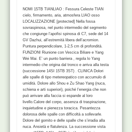
NOMI 15TB TIANLIAO : Fessura Celeste TIAN
cielo, firmamento, aria, atmosfera LIAO osso
LOCALIZZAZIONE [protected] Nella fossa
sovraspinosa, nel punto intermedio del segmento
che congiunge l’apofisi spinosa di C7, sede del 14
GV Dazhui, all’estremità libera dell’acromion.
Puntura perpendicolare, 1-2,5 cm di profondità.
FUNZIONI Riunione con Vescica Biliare e Yang
Wei Mai. E’ un punto barriera , regola lo Yang
intermedio che origina dal tronco e arriva alla testa
(successione 14SI 15TB 3ST) . CLINICA Dolori
alle spalle di tipo metereopatico con accumulo di
umidità. Dolore allo Shou e Zu Shao Yang (nuca,
schiena e arti superiori), poiché l’energia che non
può arrivare alla faccia si espande al loro
livello.Calore del corpo, assenza di traspirazione,
inquietudine e pienezza toracica. Pesantezza
dolorosa delle spalle con difficoltà a sollevarle.
Dolore del gomito e delle spalle che s’irradia alla
nuca. Ansietà e flatulenza. La successione vista