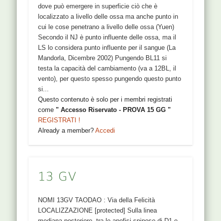
dove può emergere in superficie ciò che è
localizzato a livello delle ossa ma anche punto in
cui le cose penetrano a livello delle ossa (Yuen)
Secondo il NJ è punto influente delle ossa, ma il
LS lo considera punto influente per il sangue (La
Mandorla, Dicembre 2002) Pungendo BL11 si
testa la capacità del cambiamento (va a 12BL, il
vento), per questo spesso pungendo questo punto
si...
Questo contenuto è solo per i membri registrati
come
" Accesso Riservato - PROVA 15 GG "
REGISTRATI !
Already a member?
Accedi
13 GV
NOMI 13GV TAODAO : Via della Felicità
LOCALIZZAZIONE [protected] Sulla linea
mediana posteriore, tra le apofisi spinose di D1 e