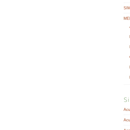
SI
ME
Si
Acu
Acu