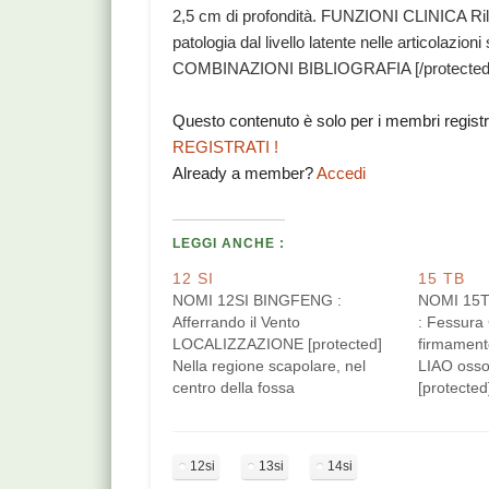
2,5 cm di profondità. FUNZIONI CLINICA Rilas
patologia dal livello latente nelle articolazion
COMBINAZIONI BIBLIOGRAFIA [/protecte
Questo contenuto è solo per i membri regist
REGISTRATI !
Already a member?
Accedi
LEGGI ANCHE :
12 SI
15 TB
NOMI 12SI BINGFENG :
NOMI 15T
Afferrando il Vento
: Fessura 
LOCALIZZAZIONE [protected]
firmamento
Nella regione scapolare, nel
LIAO oss
centro della fossa
[protected
sopraspinosa. Puntura obliqua,
sovraspin
1-2,5 cm di profondità.
intermedi
FUNZIONI Punto di incontro
congiunge 
12si
13si
14si
con GB, TB e LI Purifica il
C7, sede 