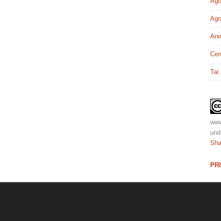
Ago
Ago
Ani
Cen
Tai
www
und
Sha
PR