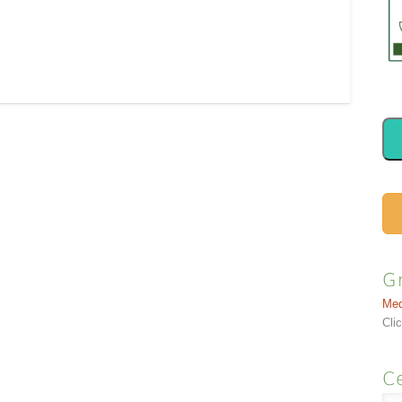
tà libera
yang Nell’ideogramma di Jian è
ion. Puntura
presente Hu la piccola porta,
lare, 1-2,5 cm di
legata al…
à. FUNZIONI Riunione
a Biliare e Yang Wei
G
Med
Cli
Ce