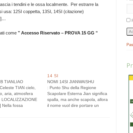
cia i tendini e le ossa localmente. Per estrarre la
i si usa: 12SI coppetta, 13SI, 14SI (citazione)
d]…
Ac
rati come
” Accesso Riservato – PROVA 15 GG “
Pas
P
14 SI
B TIANLIAO
NOMI 14SI JIANWAISHU
Celeste TIAN cielo,
: Punto Shu della Regione
, aria, atmosfera
Scapolare Esterna Jian significa
o LOCALIZZAZIONE
spalla, ma anche scapola, allora
] Nella fossa
il nome vuol dire portare un
osa, nel punto
fardello esterno (dell’ambiente)
o del segmento che
sulle spalle. Tutti i punti che
l'apofisi spinosa di
hanno il nome jian sono sulla
del 14 GV Dazhui,
spalla e sui meridiani