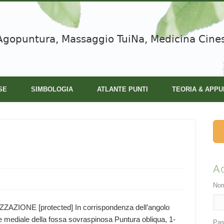
Agopuntura, Massaggio TuiNa, Medicina Cine
SE
SIMBOLOGIA
ATLANTE PUNTI
TEORIA & APPU
A
Nom
ZIONE [protected] In corrispondenza dell’angolo
ne mediale della fossa sovraspinosa Puntura obliqua, 1-
Pas