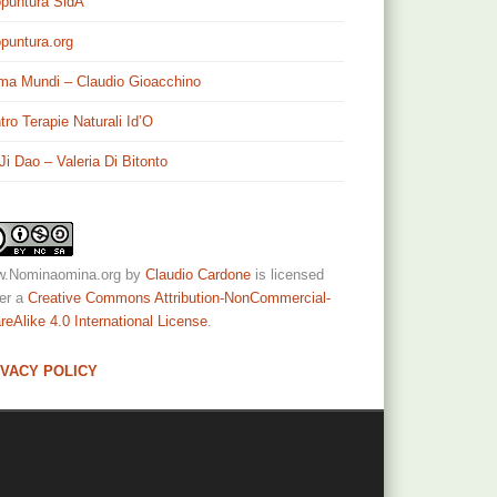
puntura SidA
puntura.org
ma Mundi – Claudio Gioacchino
tro Terapie Naturali Id’O
 Ji Dao – Valeria Di Bitonto
.Nominaomina.org
by
Claudio Cardone
is licensed
er a
Creative Commons Attribution-NonCommercial-
reAlike 4.0 International License
.
IVACY POLICY