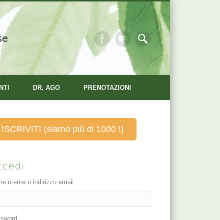
se
NTI
DR. AGO
PRENOTAZIONI
ISCRIVITI (siamo più di 1000 !)
ccedi
e utente o indirizzo email
sword