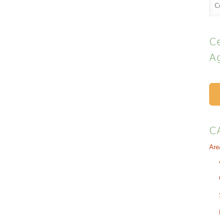
Ce
A
C
Are