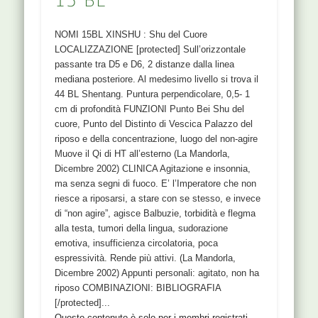
15 BL
NOMI 15BL XINSHU : Shu del Cuore
LOCALIZZAZIONE [protected] Sull’orizzontale
passante tra D5 e D6, 2 distanze dalla linea
mediana posteriore. Al medesimo livello si trova il
44 BL Shentang. Puntura perpendicolare, 0,5- 1
cm di profondità FUNZIONI Punto Bei Shu del
cuore, Punto del Distinto di Vescica Palazzo del
riposo e della concentrazione, luogo del non-agire
Muove il Qi di HT all’esterno (La Mandorla,
Dicembre 2002) CLINICA Agitazione e insonnia,
ma senza segni di fuoco. E’ l’Imperatore che non
riesce a riposarsi, a stare con se stesso, e invece
di “non agire”, agisce Balbuzie, torbidità e flegma
alla testa, tumori della lingua, sudorazione
emotiva, insufficienza circolatoria, poca
espressività. Rende più attivi. (La Mandorla,
Dicembre 2002) Appunti personali: agitato, non ha
riposo COMBINAZIONI: BIBLIOGRAFIA
[/protected]...
Questo contenuto è solo per i membri registrati