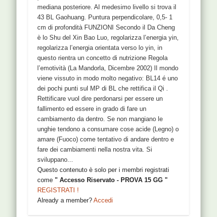
mediana posteriore. Al medesimo livello si trova il
43 BL Gaohuang. Puntura perpendicolare, 0,5- 1
cm di profondità FUNZIONI Secondo il Da Cheng
è lo Shu del Xin Bao Luo, regolarizza l’energia yin,
regolarizza l’energia orientata verso lo yin, in
questo rientra un concetto di nutrizione Regola
l’emotività (La Mandorla, Dicembre 2002) Il mondo
viene vissuto in modo molto negativo: BL14 é uno
dei pochi punti sul MP di BL che rettifica il Qi .
Rettificare vuol dire perdonarsi per essere un
fallimento ed essere in grado di fare un
cambiamento da dentro. Se non mangiano le
unghie tendono a consumare cose acide (Legno) o
amare (Fuoco) come tentativo di andare dentro e
fare dei cambiamenti nella nostra vita. Si
sviluppano...
Questo contenuto è solo per i membri registrati
come
" Accesso Riservato - PROVA 15 GG "
REGISTRATI !
Already a member?
Accedi