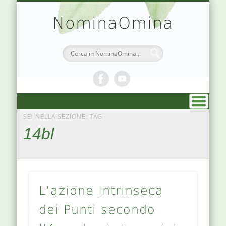
TEORIA & APPUNTI
MEDICINA CINESE
ATLANTE PUNTI
PRENOTAZIONI
SIMBOLOGIA
CHI SONO
DR. AGO
HOME
NominaOmina
SEI NELLA SEZIONE: TAG
14bl
L’azione Intrinseca
dei Punti secondo