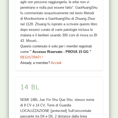
aghi non possono raggiungerla, le erbe non vi
penetrano e nulla può essere fatto”. GaoHuangShu
fu commentato esaustivamente nel testo Metodi
di Moxibustione a GaoHuangShu di Zhuang Zhuo
nel 1128. Zhuang fu ispirato a scrivere questo libro
dopo essersi curato di varie patologie inclusa la
malaria e il beriberi usando 300 coni di moxa su Bl
43. Misurò...
Questo contenuto è solo per i membri registrati
come
" Accesso Riservato - PROVA 15 GG "
REGISTRATI !
Already a member?
Accedi
14 BL
NOMI 14BL Jue Yin Shu Que Shu: stesso nome
di 8 CV e 14 CV, Torre di Guardia
LOCALIZZAZIONE [protected] Sull’orizzontale
passante tra D4 e D5, 2 distanze dalla linea