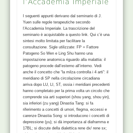
l’Accademia Imperiale
I seguenti appunti derivano dal seminario di J.
Yuen sulle regole terapeutiche secondo
l’Accademia Imperiale. La trascrizione del
seminario è acquistabile a questo link. Qui c’è una
sintesi molto limitata per facilitare la
consultazione. Sigle utilizzate: FP = Fattore
Patogeno So Wen e Ling Shu hanno una
impostazione anatomica riguardo alla malattia: il
patogeno procede dall’esterno all’interno. Vedi
anche il concetto che “la milza controlla i 4 arti”: il
meridiano di SP nella circolazione circadiana
arriva dopo LU, LI, ST, ossia i meridiani precedenti
hanno completato per la prima volta un circolo che
comprende sia arti superiori (shou yang, shou yin),
sia inferiori (zu yang) Dinastia Tang: si fa
riferimento a concetti di umori, flegma, eccessi e
carenze Dinastia Song: si introducono i concetti di
depressione (yu); si dà importanza al diaframma e
17BL; si discute della dialettica rene dx/ rene sx;