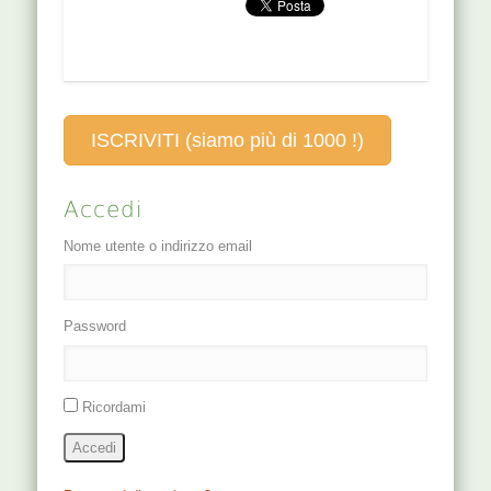
linea mediana
(580…
FUNZIONI Porta il
anteriore, a livello
sangue…
del 3º spazio
intercostale.
Puntura obliqua,
0,5-1 cm di
ISCRIVITI (siamo più di 1000 !)
profondità.
FUNZIONI…
Accedi
Nome utente o indirizzo email
Password
Ricordami
Accedi