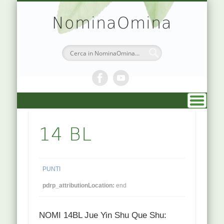
TEORIA & APPUNTI
MEDICINA CINESE
ATLANTE PUNTI
PRENOTAZIONI
SIMBOLOGIA
CHI SONO
DR. AGO
HOME
NominaOmina
14 BL
PUNTI
pdrp_attributionLocation:
end
NOMI 14BL Jue Yin Shu Que Shu: