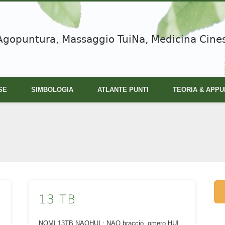
Agopuntura, Massaggio TuiNa, Medicina Cine
SE
SIMBOLOGIA
ATLANTE PUNTI
TEORIA & APPU
13 TB
NOMI 13TB NAOHUI : NAO braccio, omero HUI