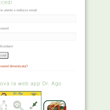
ccedi
e utente o indirizzo email
sword
Ricordami
cedi
sword dimenticata?
rova la web app Dr. Ago