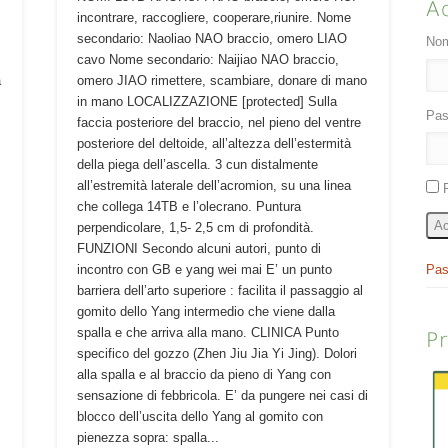
A
incontrare, raccogliere, cooperare,riunire. Nome
secondario: Naoliao NAO braccio, omero LIAO
Nom
cavo Nome secondario: Naijiao NAO braccio,
à
omero JIAO rimettere, scambiare, donare di mano
in mano LOCALIZZAZIONE [protected] Sulla
Pas
faccia posteriore del braccio, nel pieno del ventre
posteriore del deltoide, all’altezza dell’estermità
della piega dell’ascella. 3 cun distalmente
I
all’estremità laterale dell’acromion, su una linea
che collega 14TB e l’olecrano. Puntura
Ac
perpendicolare, 1,5- 2,5 cm di profondità.
FUNZIONI Secondo alcuni autori, punto di
Pas
incontro con GB e yang wei mai E’ un punto
barriera dell’arto superiore : facilita il passaggio al
gomito dello Yang intermedio che viene dalla
spalla e che arriva alla mano. CLINICA Punto
P
specifico del gozzo (Zhen Jiu Jia Yi Jing). Dolori
alla spalla e al braccio da pieno di Yang con
sensazione di febbricola. E’ da pungere nei casi di
blocco dell’uscita dello Yang al gomito con
pienezza sopra: spalla...