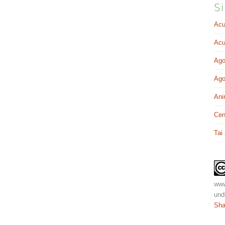
Si
Acu
Acu
Ago
Ago
Ani
Cen
Tai
www
und
Sha