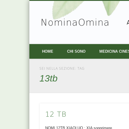
NominaOmina
Facebook
Vimeo
HOME
CHI SONO
MEDICINA CINE
SEI NELLA SEZIONE: TAG
13tb
12 TB
NOMI 12TB XIAOLUO : XIA sopprimere,