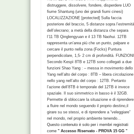
distruggere, dissolvere, fondere, disperdere LUO
fiume Shantung (uno dei grandi fiumi cinesi)
LOCALIZZAZIONE [protected] Sulla faccia
posteriore del braccio, 5 distanze sopra l’estremit
dell’olecrano; a metà della distanza che separa
l’11 TB Qinglengyuan e il 13 TB Naohui. 12TB
rappresenta un’area più che un punto, palpare e
cercare il punto nella zona (Focks) Puntura
perpendicolare, 1,5- 2 cm di profondità. FUNZION
Secondo Kespì 8TB e 12TB sono collegati a due
funzioni Shao Yang : – messa in movimento dello
Yang nell’alto del corpo : 8TB – libera circolazione
nello yang nell’alto del corpo : 12TB. Pertanto
l’azione dell’8TB è temporale del 12TB è invece
spaziale. Il suo simmetrico in basso è il 32GB.
Permette di sbloccare la situazione e di riprendere
a fluire nel mondo seguendo il proprio destino,il
girare su se stessi, e di riprendere a “veleggiare”
nel mondo, nel proprio ambiente tenendo...
Questo contenuto è solo per i membri registrati
come
" Accesso Riservato - PROVA 15 GG "