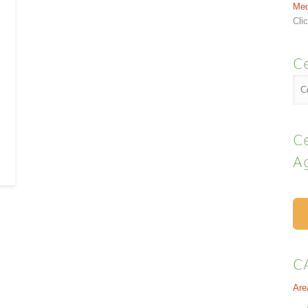
o
Med
Cli
Ce
Ce
A
C
Are