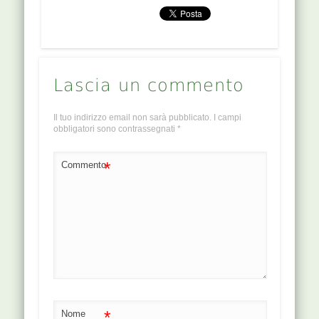
Lascia un commento
Il tuo indirizzo email non sarà pubblicato.
I campi
obbligatori sono contrassegnati
*
*
Commento
*
Nome