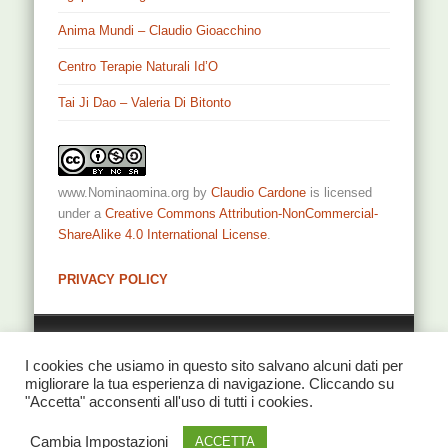
Anima Mundi – Claudio Gioacchino
Centro Terapie Naturali Id’O
Tai Ji Dao – Valeria Di Bitonto
www.Nominaomina.org
by
Claudio Cardone
is licensed
under a
Creative Commons Attribution-NonCommercial-
ShareAlike 4.0 International License
.
PRIVACY POLICY
Privacy
I cookies che usiamo in questo sito salvano alcuni dati per
migliorare la tua esperienza di navigazione. Cliccando su
"Accetta" acconsenti all'uso di tutti i cookies.
Cambia Impostazioni
© 2026 NominaOmina di Claudio Cardone
ACCETTA