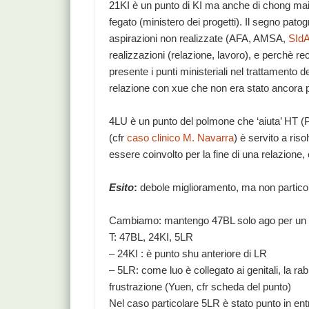
21KI è un punto di KI ma anche di chong mai,
fegato (ministero dei progetti). Il segno pat
aspirazioni non realizzate (AFA, AMSA,
SId
realizzazioni (relazione, lavoro), e perchè r
presente i punti ministeriali nel trattamento de
relazione con xue che non era stato ancora p
4LU è un punto del polmone che ‘aiuta’ HT (PC)
(cfr
caso clinico M. Navarra
) è servito a ris
essere coinvolto per la fine di una relazione,
Esito
:
debole miglioramento, ma non partico
Cambiamo: mantengo 47BL solo ago per un pai
T: 47BL, 24KI, 5LR
– 24KI : è punto shu anteriore di LR
– 5LR: come luo è collegato ai genitali, la r
frustrazione (Yuen, cfr scheda del punto)
Nel caso particolare 5LR è stato punto in entr