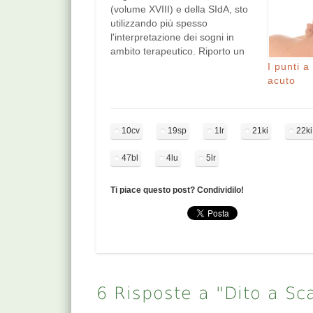
(volume XVIII) e della SIdA, sto
utilizzando più spesso
l'interpretazione dei sogni in
ambito terapeutico. Riporto un
caso qui sotto. Uomo, 65 anni,
I punti a
viene per dolori alle mani da
acuto
artrosi. Fisico asciutto, tipo
metallo. Ha anche: allergia
all'umidità ipert. prostatica,
10cv
19sp
1lr
21ki
22ki
pollachiuria polipi nasali tossetta
stizzosa,…
47bl
4lu
5lr
Ti piace questo post? Condividilo!
6 Risposte a "Dito a Sc