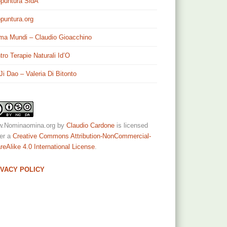
puntura SidA
puntura.org
ma Mundi – Claudio Gioacchino
tro Terapie Naturali Id’O
 Ji Dao – Valeria Di Bitonto
.Nominaomina.org
by
Claudio Cardone
is licensed
er a
Creative Commons Attribution-NonCommercial-
reAlike 4.0 International License
.
IVACY POLICY