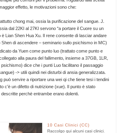
maggior effetto, le motivazioni sono che:
attutto chong mai, ossia la purificazione del sangue. J.
 ossia dal 22KI al 27KI servono “a portare il Cuore su un
ico è Lian Shen Hua Xu. Il rene consente di lasciar andare
lo Shen di ascendere – seminario sullo psichismo in MC)
ndicato da Yuen come punto luo (trattato come punto e
collegato alla paura del fallimento, insieme a 37GB, 1LR,
sichismo) dice che i punti Luo facilitano il passaggio
 (sangue) -> utili quindi nei disturbi di ansia generalizzata.
può servire a riportare una wei qi che tiene tesi i tendini
to c’è un difetto di nutrizione (xue). Il punto è stato
ni descritte perchè entrambe erano dolenti.
10 Casi Clinici (CC)
Raccolgo qui alcuni casi clinici.