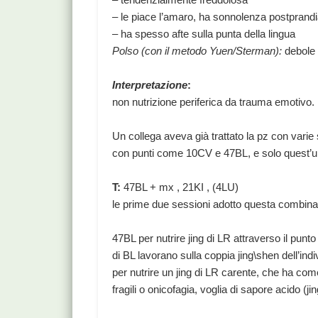
– le piace l’amaro, ha sonnolenza postprandia
– ha spesso afte sulla punta della lingua
Polso (con il metodo Yuen/Sterman):
debole 
Interpretazione
:
non nutrizione periferica da trauma emotiv
Un collega aveva già trattato la pz con varie s
con punti come 10CV e 47BL, e solo quest’u
T:
47BL + mx , 21KI , (4LU)
le prime due sessioni adotto questa combin
47BL per nutrire jing di LR attraverso il pun
di BL lavorano sulla coppia jing\shen dell’in
per nutrire un jing di LR carente, che ha come
fragili o onicofagia, voglia di sapore acido (jin