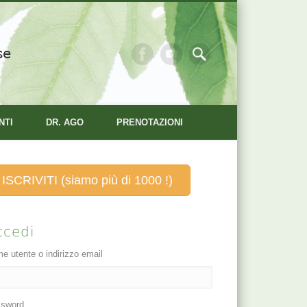
se
NTI
DR. AGO
PRENOTAZIONI
ISCRIVITI (siamo più di 1000 !)
ccedi
e utente o indirizzo email
sword