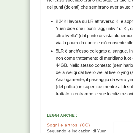
dei punti (dolenti) che sembrano aver avuto 
il 24KI lavora su LR attraverso KI e sopr
Yuen dice che i punti “aggiuntivi” di KI,
altro livello” (dal punto di vista alchem
via la paura da cuore e ciò consente al
5LR è anch’esso collegato al sangue. I
non come trattamento di meridiano luo) 
44GB. Nello stesso contesto (seminario p
della wei qi dal livello wei al livello ying
Analogamente, il passaggio da wei a ying 
(del pollice) in superficie mentre al di sot
trattato in entrambe le sue localizzazio
LEGGI ANCHE :
Sogni e artrosi (CC)
Seguendo le indicazioni di Yuen