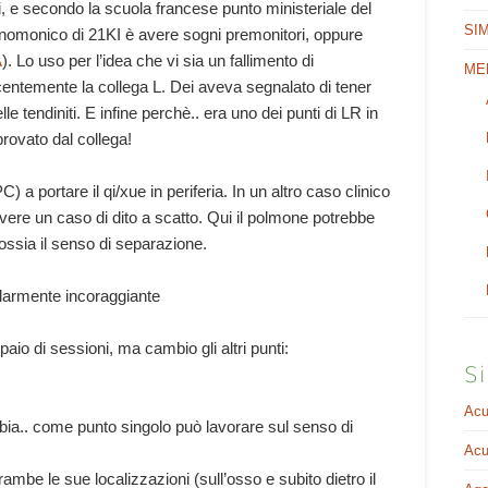
 e secondo la scuola francese punto ministeriale del
SI
ognomonico di 21KI è avere sogni premonitori, oppure
A
). Lo uso per l’idea che vi sia un fallimento di
ME
ecentemente la collega L. Dei aveva segnalato di tener
lle tendiniti. E infine perchè.. era uno dei punti di LR in
rovato dal collega!
 a portare il qi/xue in periferia. In un altro caso clinico
olvere un caso di dito a scatto. Qui il polmone potrebbe
 ossia il senso di separazione.
larmente incoraggiante
o di sessioni, ma cambio gli altri punti:
Si
Acu
abbia.. come punto singolo può lavorare sul senso di
Acu
ambe le sue localizzazioni (sull’osso e subito dietro il