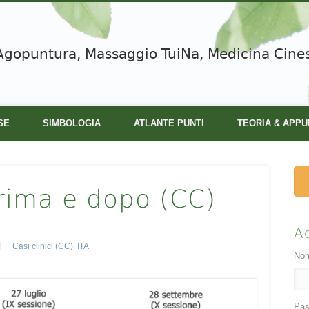
Agopuntura, Massaggio TuiNa, Medicina Cine
SE
SIMBOLOGIA
ATLANTE PUNTI
TEORIA & APPU
prima e dopo (CC)
A
Casi clinici (CC)
,
ITA
Nom
Pas