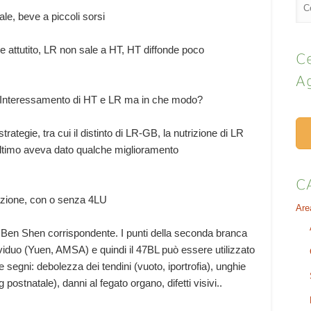
le, beve a piccoli sorsi
e attutito, LR non sale a HT, HT diffonde poco
Ce
A
o. Interessamento di HT e LR ma in che modo?
trategie, tra cui il distinto di LR-GB, la nutrizione di LR
ltimo aveva dato qualche miglioramento
C
azione, con o senza 4LU
Are
to Ben Shen corrispondente. I punti della seconda branca
dividuo (Yuen, AMSA) e quindi il 47BL può essere utilizzato
 segni: debolezza dei tendini (vuoto, iportrofia), unghie
g postnatale), danni al fegato organo, difetti visivi..