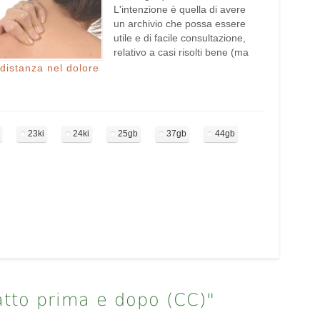
L'intenzione è quella di avere
un archivio che possa essere
utile e di facile consultazione,
relativo a casi risolti bene (ma
non solo) e non
 distanza nel dolore
necessariamente "difficili".
...Questo perchè è facile che
capiti di dimenticarsi di cose già
fatte o di paragonare pazienti
23ki
24ki
25gb
37gb
44gb
già trattati…
atto prima e dopo (CC)"