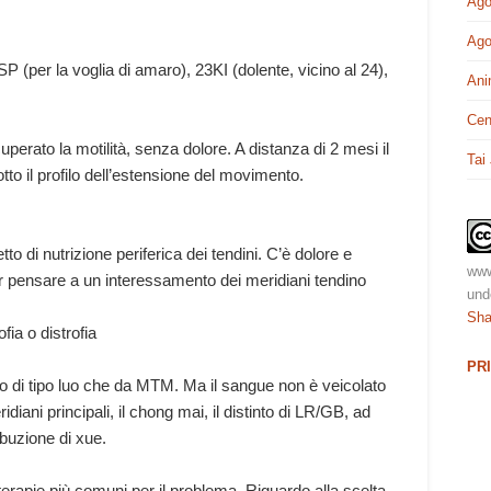
Ago
Ago
SP (per la voglia di amaro), 23KI (dolente, vicino al 24),
Ani
Cen
uperato la motilità, senza dolore. A distanza di 2 mesi il
Tai
tto il profilo dell’estensione del movimento.
tto di nutrizione periferica dei tendini. C’è dolore e
www
ar pensare a un interessamento dei meridiani tendino
und
Sha
fia o distrofia
PR
 di tipo luo che da MTM. Ma il sangue non è veicolato
diani principali, il chong mai, il distinto di LR/GB, ad
ibuzione di xue.
 terapie più comuni per il problema. Riguardo alla scelta