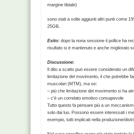
margine tibiale)
sono stati a volte aggiunti altri punti come 19
25GB.
Esito
:
dopo la nona sessione il pollice ha rec
risultato si è mantenuto e anche migliorato so
Discussione
:
Il dito a scatto può essere considerato un dife
limitazione del movimento, il che potrebbe f
muscolari (MTM), ma se:
– più che limitazione del movimento si ha atro
– c’è un correlato emotivo consapevole
Tutto questo fa pensare più a un meccanismo
solo dai luo. Possono essere interessati i meri
esempio, tutti implicati nella produzione/distr
Nel caso specifico erano già state tentate le