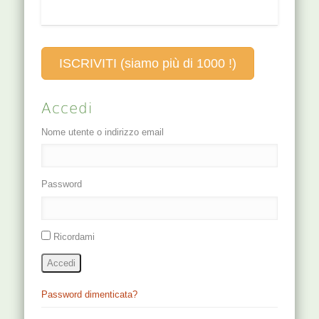
che congiunge il
yin di KI (MTC)…
Secondo la
punto 4 GB
tradizione taoista,
Hanyan al punto
da qui parte…
in cui si uniscono
ISCRIVITI (siamo più di 1000 !)
la…
Accedi
Nome utente o indirizzo email
Password
Ricordami
Accedi
Password dimenticata?