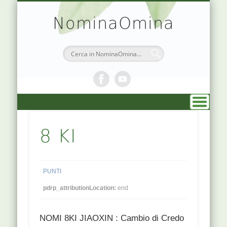
TEORIA & APPUNTI
MEDICINA CINESE
ATLANTE PUNTI
PRENOTAZIONI
SIMBOLOGIA
CHI SONO
DR. AGO
HOME
NominaOmina
8 KI
PUNTI
pdrp_attributionLocation:
end
NOMI 8KI JIAOXIN : Cambio di Credo