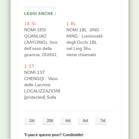
LEGGI ANCHE :
18 SI
1 BL
NOMI 18SI
NOMI 1BL JING
QUANLIAO
MING : Luminosità
(JIAYIJING), foro
degli Occhi 1BL
dell’osso della
nel Ling Shu
guancia; DUIGU,
viene chiamato
(JIAYIJING), osso
Chong yang,
1 ST
aguzzo
l'apertura dello
NOMI 1ST
LOCALIZZAZIONE
yang che irrompe
CHENGQI : Vaso
[protected]
(surging yang);
delle Lacrime
All'intersezione di
anche il punto
LOCALIZZAZIONE
una linea verticale
42ST ha nome
[protected] Sulla
passante per il
Chong yang. Li
linea verticale
canto esterno
Dong Yuan diceva
passante per la
dell'occhio con il
che il meridiano
pupilla, in una
bordo inferiore
distinto dello
1bl
20li
4st
6st
7st
fossetta sul punto
dell'osso
stomaco e della
medio del
zigomatico. Il
milza è quello che
margine inferiore
punto giace sul
Ti piace questo post? Condividilo!
trasporta i fluidi