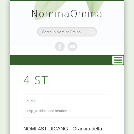
TEORIA & APPUNTI
MEDICINA CINESE
ATLANTE PUNTI
PRENOTAZIONI
SIMBOLOGIA
CHI SONO
DR. AGO
HOME
NominaOmina
4 ST
PUNTI
pdrp_attributionLocation:
end
NOMI 4ST DICANG : Granaio della