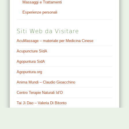
Massaggi e Trattamenti
Esperienze personali
Siti Web da Visitare
AcuMassage – materiale per Medicina Cinese
Acupuncture SIdA
Agopuntura SidA
Agopuntura.org
Anima Mundi – Claudio Gioacchino
Centro Terapie Naturali Id’O
Tai Ji Dao – Valeria Di Bitonto
www.Nominaomina.org
by
Claudio Cardone
is licensed