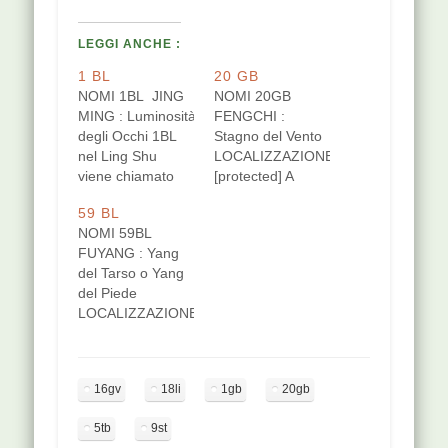
LEGGI ANCHE :
1 BL
20 GB
NOMI 1BL JING
NOMI 20GB
MING : Luminosità
FENGCHI :
degli Occhi 1BL
Stagno del Vento
nel Ling Shu
LOCALIZZAZIONE
viene chiamato
[protected] A
Chong yang,
livello della piega
59 BL
l'apertura dello
di flessione della
NOMI 59BL
yang che irrompe
nuca, in una
FUYANG : Yang
(surging yang);
fossetta, tra
del Tarso o Yang
anche il punto
l'inserzione
del Piede
42ST ha nome
mastoidea del
LOCALIZZAZIONE
Chong yang. Li
muscolo
[protected] Sulla
Dong Yuan diceva
sternocleidomastoideo
faccia postero-
che il meridiano
e l'inserzione del
laterale della
distinto dello
muscolo trapezio.
16gv
18li
1gb
20gb
gamba, 3
stomaco e della
Puntura
distanze sopra il
milza è quello che
perpendicolare in
5tb
9st
margine
trasporta i fluidi
direzione