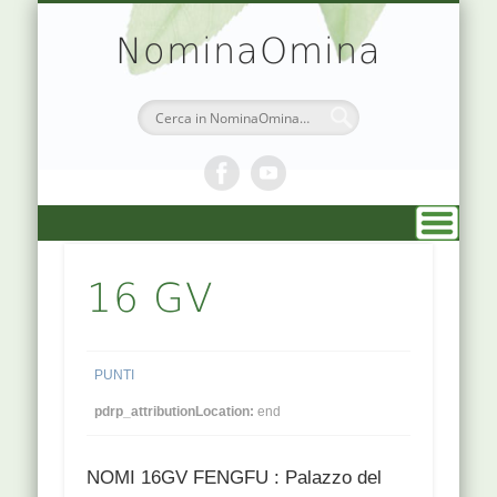
TEORIA & APPUNTI
MEDICINA CINESE
ATLANTE PUNTI
PRENOTAZIONI
SIMBOLOGIA
CHI SONO
DR. AGO
HOME
NominaOmina
16 GV
PUNTI
pdrp_attributionLocation:
end
NOMI 16GV FENGFU : Palazzo del