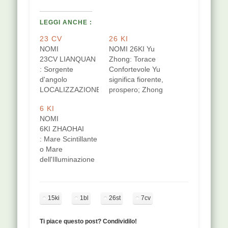
LEGGI ANCHE :
23 CV
26 KI
NOMI
NOMI 26KI Yu
23CV LIANQUAN
Zhong: Torace
: Sorgente
Confortevole Yu
d'angolo
significa fiorente,
LOCALIZZAZIONE
prospero; Zhong
[protected] Sulla
è il centro.
6 KI
linea mediana
LOCALIZZAZIONE
NOMI
anteriore,
[protected] Nel 1º
6KI ZHAOHAI
nell'angolo
spazio
: Mare Scintillante
formato dal collo
intercostale, 2
o Mare
con la mandibola.
distanze
dell'Illuminazione
Puntura obliqua
lateralmente alla
LOCALIZZAZIONE
verso la radice
linea mediana
[protected] 1
della lingua, 2,5-4
anteriore. Puntura
distanza sotto il
cm di profondità.
obliqua, 1-2 cm di
15ki
1bl
26st
7cv
punto più saliente
FUNZIONI Punto
profondità.
del malleolo
dello Yin Wei Mai,
FUNZIONI
interno.
Punto del Distinto
Ti piace questo post? Condividilo!
riassume la