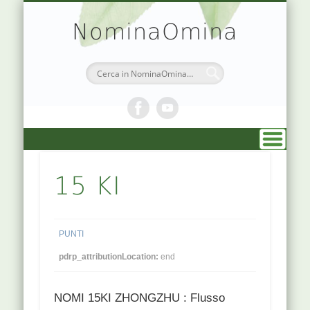
TEORIA & APPUNTI
MEDICINA CINESE
ATLANTE PUNTI
PRENOTAZIONI
SIMBOLOGIA
CHI SONO
DR. AGO
HOME
NominaOmina
15 KI
PUNTI
pdrp_attributionLocation:
end
NOMI 15KI ZHONGZHU : Flusso