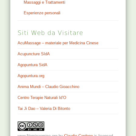
Massaggi e Trattamenti
Esperienze personali
Siti Web da Visitare
AcuMassage – materiale per Medicina Cinese
Acupuncture SIdA
Agopuntura SidA
Agopuntura.org
Anima Mundi – Claudio Gioacchino
Centro Terapie Naturali Id’O
Tai Ji Dao – Valeria Di Bitonto
www.Nominaomina.org
by
Claudio Cardone
is licensed