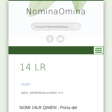
TEORIA & APPUNTI
MEDICINA CINESE
ATLANTE PUNTI
PRENOTAZIONI
SIMBOLOGIA
CHI SONO
DR. AGO
HOME
NominaOmina
14 LR
PUNTI
pdrp_attributionLocation:
end
NOMI 14LR QIMEN : Porta del