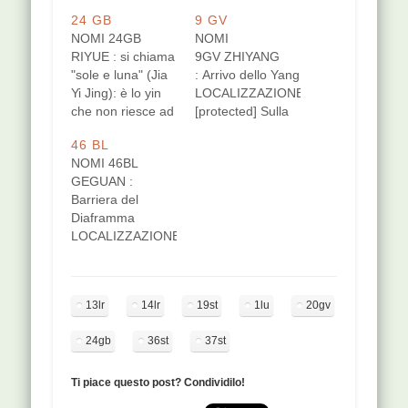
24 GB
9 GV
NOMI 24GB
NOMI
RIYUE : si chiama
9GV ZHIYANG
"sole e luna" (Jia
: Arrivo dello Yang
Yi Jing): è lo yin
LOCALIZZAZIONE
che non riesce ad
[protected] Sulla
andare verso lo
linea mediana
46 BL
yang . Zhenjiu
posteriore, tra le
NOMI 46BL
Xue: "Per
apofisi spinose di
GEGUAN :
decidere c’è
D7 e D8. Puntura
Barriera del
bisogno di
leggermente
Diaframma
chiedere
obliqua diretta in
LOCALIZZAZIONE
chiarezza, la
alto, 1-2,5 cm di
[protected]
chiarezza (il
profondità.
Sull'orizzontale
carattere) è
FUNZIONI Apre il
passante tra D7 e
composto di sole
torace e il
13lr
14lr
19st
1lu
20gv
D8, 4 distanze
e luna perciò si
diaframma
dalla linea
ha il termine,
rappresenta
24gb
36st
37st
mediana
riyue, sole…
l'appartenenza
posteriore. Al
sociale (Yuen, cfr
medesimo livello
Ti piace questo post? Condividilo!
simbologia) è in
si trova il 17 BL
relazione con le