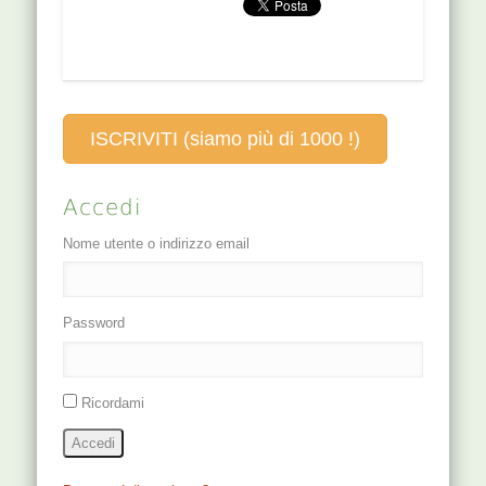
Geshu. Puntura
paratiroidi, anche
perpendicolare,
se…
1-1,5 cm di
profondità
FUNZIONI
CLINICA Utile se il
ISCRIVITI (siamo più di 1000 !)
paziente riferisce
di sentire il
respiro bloccato,
Accedi
che non…
Nome utente o indirizzo email
Password
Ricordami
Accedi