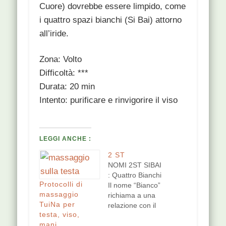
Cuore) dovrebbe essere limpido, come
i quattro spazi bianchi (Si Bai) attorno
all’iride.
Zona: Volto
Difficoltà: ***
Durata: 20 min
Intento: purificare e rinvigorire il viso
LEGGI ANCHE :
2 ST
NOMI 2ST SIBAI
: Quattro Bianchi
Protocolli di
Il nome “Bianco”
massaggio
richiama a una
TuiNa per
relazione con il
testa, viso,
Polmone e con i
mani
Tan. Indica la sua