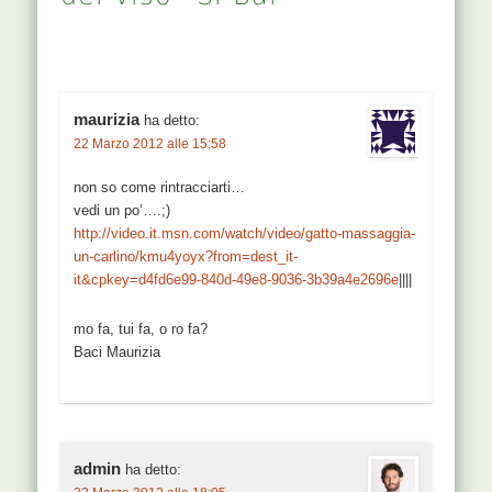
sangue. Anche
per questo…
maurizia
ha detto:
22 Marzo 2012 alle 15:58
non so come rintracciarti…
vedi un po’….;)
http://video.it.msn.com/watch/video/gatto-massaggia-
un-carlino/kmu4yoyx?from=dest_it-
it&cpkey=d4fd6e99-840d-49e8-9036-3b39a4e2696e
||||
mo fa, tui fa, o ro fa?
Baci Maurizia
admin
ha detto: