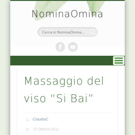
TEORIA & APPUNTI
MEDICINA CINESE
ATLANTE PUNTI
PRENOTAZIONI
SIMBOLOGIA
CHI SONO
DR. AGO
HOME
NominaOmina
Massaggio del
viso “Si Bai”
ClaudioC
25 Ottobre 2011