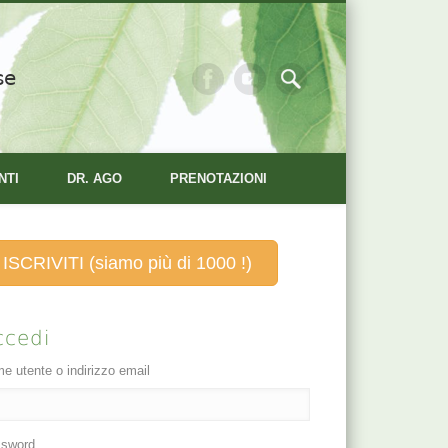
se
NTI
DR. AGO
PRENOTAZIONI
ISCRIVITI (siamo più di 1000 !)
ccedi
e utente o indirizzo email
sword