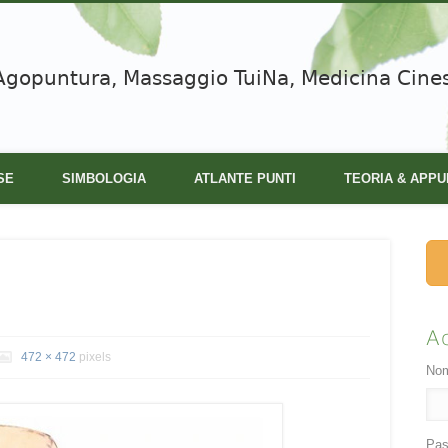
Agopuntura, Massaggio TuiNa, Medicina Cine
SE
SIMBOLOGIA
ATLANTE PUNTI
TEORIA & APPU
A
472 × 472
pixels
Nom
Pas