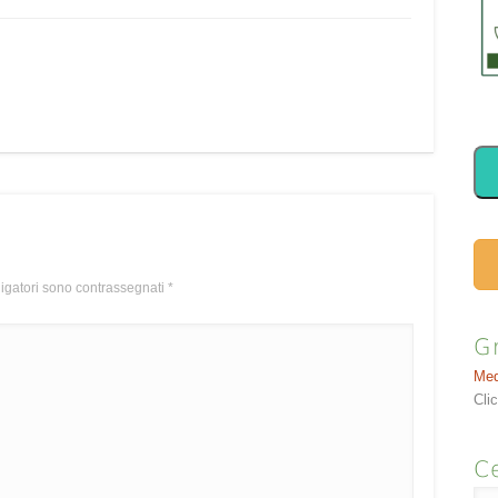
ligatori sono contrassegnati
*
G
Med
Cli
Ce