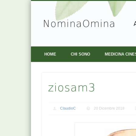
NominaOmina
Facebook
Vimeo
HOME
CHI SONO
MEDICINA CINE
ziosam3
ClaudioC
20 Dicembre 2018