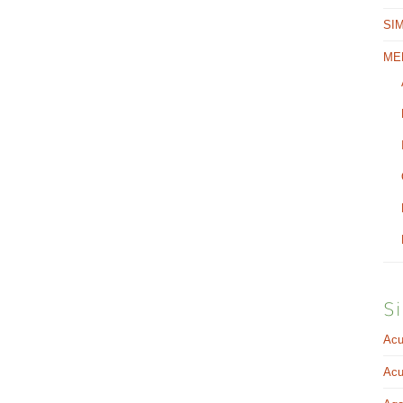
SI
ME
Si
Acu
Acu