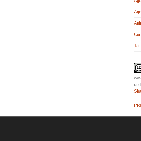
Ago
Ago
Ani
Cen
Tai
www
und
Sha
PR