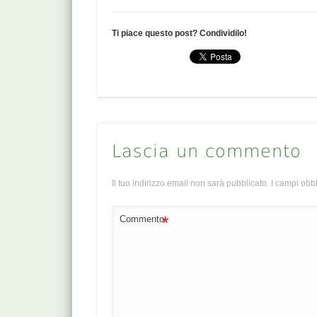
Ti piace questo post? Condividilo!
Lascia un commento
Il tuo indirizzo email non sarà pubblicato.
I campi obb
*
Commento