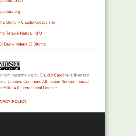
puntura SidA
puntura.org
ma Mundi – Claudio Gioacchino
tro Terapie Naturali Id’O
 Ji Dao – Valeria Di Bitonto
.Nominaomina.org
by
Claudio Cardone
is licensed
er a
Creative Commons Attribution-NonCommercial-
reAlike 4.0 International License
.
IVACY POLICY