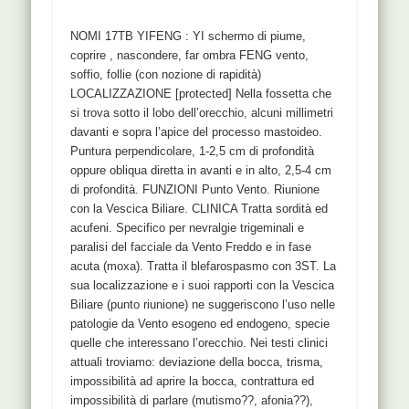
NOMI 17TB YIFENG : YI schermo di piume,
coprire , nascondere, far ombra FENG vento,
soffio, follie (con nozione di rapidità)
LOCALIZZAZIONE [protected] Nella fossetta che
si trova sotto il lobo dell’orecchio, alcuni millimetri
davanti e sopra l’apice del processo mastoideo.
Puntura perpendicolare, 1-2,5 cm di profondità
oppure obliqua diretta in avanti e in alto, 2,5-4 cm
di profondità. FUNZIONI Punto Vento. Riunione
con la Vescica Biliare. CLINICA Tratta sordità ed
acufeni. Specifico per nevralgie trigeminali e
paralisi del facciale da Vento Freddo e in fase
acuta (moxa). Tratta il blefarospasmo con 3ST. La
sua localizzazione e i suoi rapporti con la Vescica
Biliare (punto riunione) ne suggeriscono l’uso nelle
patologie da Vento esogeno ed endogeno, specie
quelle che interessano l’orecchio. Nei testi clinici
attuali troviamo: deviazione della bocca, trisma,
impossibilità ad aprire la bocca, contrattura ed
impossibilità di parlare (mutismo??, afonia??),