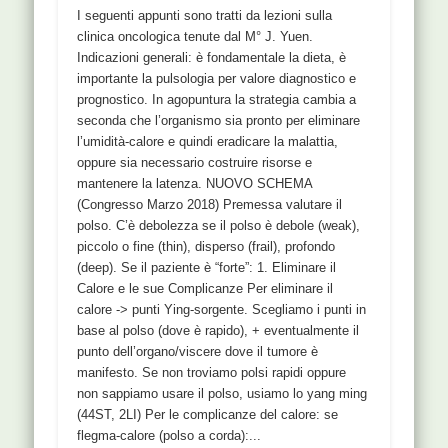
I seguenti appunti sono tratti da lezioni sulla
clinica oncologica tenute dal M° J. Yuen.
Indicazioni generali: è fondamentale la dieta, è
importante la pulsologia per valore diagnostico e
prognostico. In agopuntura la strategia cambia a
seconda che l’organismo sia pronto per eliminare
l’umidità-calore e quindi eradicare la malattia,
oppure sia necessario costruire risorse e
mantenere la latenza. NUOVO SCHEMA
(Congresso Marzo 2018) Premessa valutare il
polso. C’è debolezza se il polso è debole (weak),
piccolo o fine (thin), disperso (frail), profondo
(deep). Se il paziente è “forte”: 1. Eliminare il
Calore e le sue Complicanze Per eliminare il
calore -> punti Ying-sorgente. Scegliamo i punti in
base al polso (dove è rapido), + eventualmente il
punto dell’organo/viscere dove il tumore è
manifesto. Se non troviamo polsi rapidi oppure
non sappiamo usare il polso, usiamo lo yang ming
(44ST, 2LI) Per le complicanze del calore: se
flegma-calore (polso a corda):...