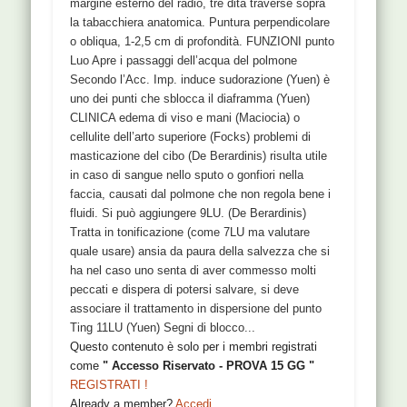
margine esterno del radio, tre dita traverse sopra
la tabacchiera anatomica. Puntura perpendicolare
o obliqua, 1-2,5 cm di profondità. FUNZIONI punto
Luo Apre i passaggi dell’acqua del polmone
Secondo l’Acc. Imp. induce sudorazione (Yuen) è
uno dei punti che sblocca il diaframma (Yuen)
CLINICA edema di viso e mani (Maciocia) o
cellulite dell’arto superiore (Focks) problemi di
masticazione del cibo (De Berardinis) risulta utile
in caso di sangue nello sputo o gonfiori nella
faccia, causati dal polmone che non regola bene i
fluidi. Si può aggiungere 9LU. (De Berardinis)
Tratta in tonificazione (come 7LU ma valutare
quale usare) ansia da paura della salvezza che si
ha nel caso uno senta di aver commesso molti
peccati e dispera di potersi salvare, si deve
associare il trattamento in dispersione del punto
Ting 11LU (Yuen) Segni di blocco...
Questo contenuto è solo per i membri registrati
come
" Accesso Riservato - PROVA 15 GG "
REGISTRATI !
Already a member?
Accedi