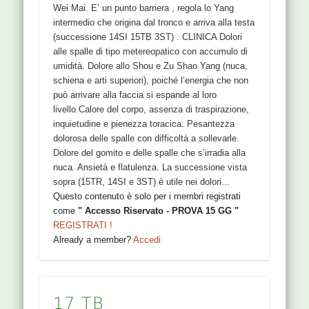
Wei Mai. E’ un punto barriera , regola lo Yang
intermedio che origina dal tronco e arriva alla testa
(successione 14SI 15TB 3ST) . CLINICA Dolori
alle spalle di tipo metereopatico con accumulo di
umidità. Dolore allo Shou e Zu Shao Yang (nuca,
schiena e arti superiori), poiché l’energia che non
può arrivare alla faccia si espande al loro
livello.Calore del corpo, assenza di traspirazione,
inquietudine e pienezza toracica. Pesantezza
dolorosa delle spalle con difficoltà a sollevarle.
Dolore del gomito e delle spalle che s’irradia alla
nuca. Ansietà e flatulenza. La successione vista
sopra (15TR, 14SI e 3ST) è utile nei dolori...
Questo contenuto è solo per i membri registrati
come
" Accesso Riservato - PROVA 15 GG "
REGISTRATI !
Already a member?
Accedi
17 TB