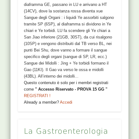
diaframma GE, passano in LU e arrivano a HT
(14CV), dove la sostanza rossa diventa xue
Sangue degli Organi : i liquidi Ye assorbiti salgono
tramite SP (6SP), al diaframma si dividono in Ye
chiari e Ye torbidi. LU fa scendere gli Ye chiari a
San Jiao inferiore (21GB, 30ST), da cui risalgono
(10SP) e vengono distribuiti dal TB verso BL, nei
punti Bei Shu, dove vanno a formare il sangue
specifico degli organi (sangue di SP, LR, ecc.)
Sangue dei Midolli : Jing + Ye torbidi formano il
Gao (11KI). Il Gao va verso le ossa e midolli
(43BL). All’interno dei midolli...
Questo contenuto è solo per i membri registrati
come
" Accesso Riservato - PROVA 15 GG "
REGISTRATI !
Already a member?
Accedi
La Gastroenterologia