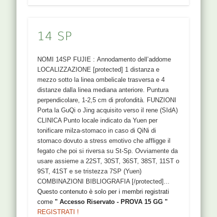
14 SP
NOMI 14SP FUJIE : Annodamento dell’addome
LOCALIZZAZIONE [protected] 1 distanza e
mezzo sotto la linea ombelicale trasversa e 4
distanze dalla linea mediana anteriore. Puntura
perpendicolare, 1-2,5 cm di profondità. FUNZIONI
Porta la GuQi o Jing acquisito verso il rene (SIdA)
CLINICA Punto locale indicato da Yuen per
tonificare milza-stomaco in caso di QiNi di
stomaco dovuto a stress emotivo che affligge il
fegato che poi si riversa su St-Sp. Ovviamente da
usare assieme a 22ST, 30ST, 36ST, 38ST, 11ST o
9ST, 41ST e se tristezza 7SP (Yuen)
COMBINAZIONI BIBLIOGRAFIA [/protected]...
Questo contenuto è solo per i membri registrati
come
" Accesso Riservato - PROVA 15 GG "
REGISTRATI !