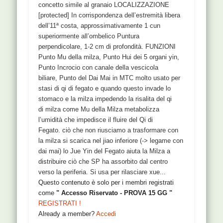
concetto simile al granaio LOCALIZZAZIONE
[protected] In corrispondenza dell’estremità libera
dell’11ª costa, approssimativamente 1 cun
superiormente all’ombelico Puntura
perpendicolare, 1-2 cm di profondità. FUNZIONI
Punto Mu della milza, Punto Hui dei 5 organi yin,
Punto Incrocio con canale della vescicola
biliare, Punto del Dai Mai in MTC molto usato per
stasi di qi di fegato e quando questo invade lo
stomaco e la milza impedendo la risalita del qi
di milza come Mu della Milza metabolizza
l’umidità che impedisce il fluire del Qi di
Fegato. ciò che non riusciamo a trasformare con
la milza si scarica nel jiao inferiore (-> legame con
dai mai) lo Jue Yin del Fegato aiuta la Milza a
distribuire ciò che SP ha assorbito dal centro
verso la periferia. Si usa per rilasciare xue...
Questo contenuto è solo per i membri registrati
come
" Accesso Riservato - PROVA 15 GG "
REGISTRATI !
Already a member?
Accedi