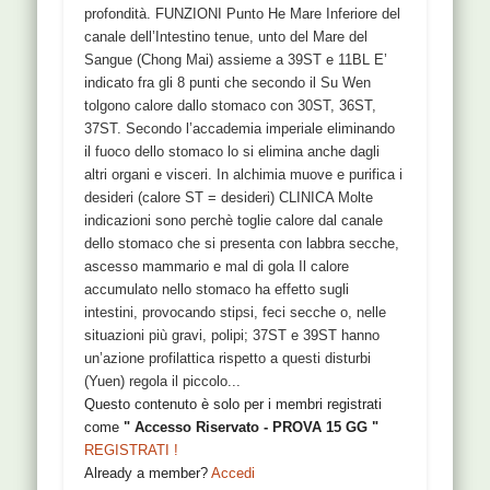
profondità. FUNZIONI Punto He Mare Inferiore del
canale dell’Intestino tenue, unto del Mare del
Sangue (Chong Mai) assieme a 39ST e 11BL E’
indicato fra gli 8 punti che secondo il Su Wen
tolgono calore dallo stomaco con 30ST, 36ST,
37ST. Secondo l’accademia imperiale eliminando
il fuoco dello stomaco lo si elimina anche dagli
altri organi e visceri. In alchimia muove e purifica i
desideri (calore ST = desideri) CLINICA Molte
indicazioni sono perchè toglie calore dal canale
dello stomaco che si presenta con labbra secche,
ascesso mammario e mal di gola Il calore
accumulato nello stomaco ha effetto sugli
intestini, provocando stipsi, feci secche o, nelle
situazioni più gravi, polipi; 37ST e 39ST hanno
un’azione profilattica rispetto a questi disturbi
(Yuen) regola il piccolo...
Questo contenuto è solo per i membri registrati
come
" Accesso Riservato - PROVA 15 GG "
REGISTRATI !
Already a member?
Accedi