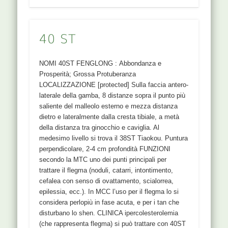
40 ST
NOMI 40ST FENGLONG : Abbondanza e
Prosperità; Grossa Protuberanza
LOCALIZZAZIONE [protected] Sulla faccia antero-
laterale della gamba, 8 distanze sopra il punto più
saliente del malleolo esterno e mezza distanza
dietro e lateralmente dalla cresta tibiale, a metà
della distanza tra ginocchio e caviglia. Al
medesimo livello si trova il 38ST Tiaokou. Puntura
perpendicolare, 2-4 cm profondità FUNZIONI
secondo la MTC uno dei punti principali per
trattare il flegma (noduli, catarri, intontimento,
cefalea con senso di ovattamento, scialorrea,
epilessia, ecc.). In MCC l’uso per il flegma lo si
considera perlopiù in fase acuta, e per i tan che
disturbano lo shen. CLINICA ipercolesterolemia
(che rappresenta flegma) si può trattare con 40ST