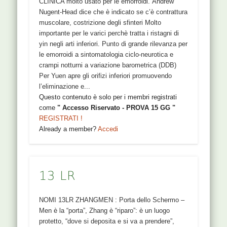
CLINICA molto usato per le emorroidi. Andrew
Nugent-Head dice che è indicato se c’è contrattura
muscolare, costrizione degli sfinteri Molto
importante per le varici perchè tratta i ristagni di
yin negli arti inferiori. Punto di grande rilevanza per
le emorroidi a sintomatologia ciclo-neurotica e
crampi notturni a variazione barometrica (DDB)
Per Yuen apre gli orifizi inferiori promuovendo
l’eliminazione e...
Questo contenuto è solo per i membri registrati
come
" Accesso Riservato - PROVA 15 GG "
REGISTRATI !
Already a member?
Accedi
13 LR
NOMI 13LR ZHANGMEN : Porta dello Schermo –
Men è la “porta”, Zhang è “riparo”: è un luogo
protetto, “dove si deposita e si va a prendere”,