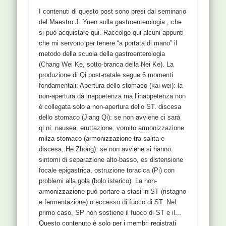
I contenuti di questo post sono presi dal seminario
del Maestro J. Yuen sulla gastroenterologia , che
si può acquistare qui. Raccolgo qui alcuni appunti
che mi servono per tenere “a portata di mano” il
metodo della scuola della gastroenterologia
(Chang Wei Ke, sotto-branca della Nei Ke). La
produzione di Qi post-natale segue 6 momenti
fondamentali: Apertura dello stomaco (kai wei): la
non-apertura dà inappetenza ma l’inappetenza non
è collegata solo a non-apertura dello ST. discesa
dello stomaco (Jiang Qi): se non avviene ci sarà
qi ni: nausea, eruttazione, vomito armonizzazione
milza-stomaco (armonizzazione tra salita e
discesa, He Zhong): se non avviene si hanno
sintomi di separazione alto-basso, es distensione
focale epigastrica, ostruzione toracica (Pi) con
problemi alla gola (bolo isterico). La non-
armonizzazione può portare a stasi in ST (ristagno
e fermentazione) o eccesso di fuoco di ST. Nel
primo caso, SP non sostiene il fuoco di ST e il...
Questo contenuto è solo per i membri registrati