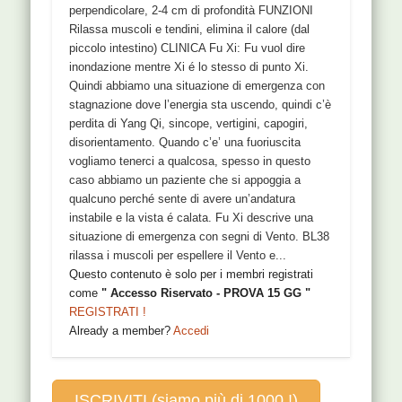
perpendicolare, 2-4 cm di profondità FUNZIONI
Rilassa muscoli e tendini, elimina il calore (dal
piccolo intestino) CLINICA Fu Xi: Fu vuol dire
inondazione mentre Xi é lo stesso di punto Xi.
Quindi abbiamo una situazione di emergenza con
stagnazione dove l’energia sta uscendo, quindi c’è
perdita di Yang Qi, sincope, vertigini, capogiri,
disorientamento. Quando c’e’ una fuoriuscita
vogliamo tenerci a qualcosa, spesso in questo
caso abbiamo un paziente che si appoggia a
qualcuno perché sente di avere un’andatura
instabile e la vista é calata. Fu Xi descrive una
situazione di emergenza con segni di Vento. BL38
rilassa i muscoli per espellere il Vento e...
Questo contenuto è solo per i membri registrati
come
" Accesso Riservato - PROVA 15 GG "
REGISTRATI !
Already a member?
Accedi
ISCRIVITI (siamo più di 1000 !)