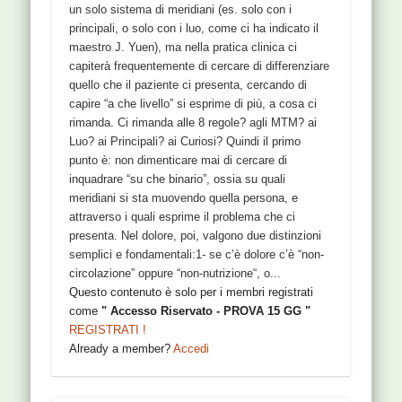
un solo sistema di meridiani (es. solo con i
principali, o solo con i luo, come ci ha indicato il
maestro J. Yuen), ma nella pratica clinica ci
capiterà frequentemente di cercare di differenziare
quello che il paziente ci presenta, cercando di
capire “a che livello” si esprime di più, a cosa ci
rimanda. Ci rimanda alle 8 regole? agli MTM? ai
Luo? ai Principali? ai Curiosi? Quindi il primo
punto è: non dimenticare mai di cercare di
inquadrare “su che binario”, ossia su quali
meridiani si sta muovendo quella persona, e
attraverso i quali esprime il problema che ci
presenta. Nel dolore, poi, valgono due distinzioni
semplici e fondamentali:1- se c’è dolore c’è “non-
circolazione” oppure “non-nutrizione“, o...
Questo contenuto è solo per i membri registrati
come
" Accesso Riservato - PROVA 15 GG "
REGISTRATI !
Already a member?
Accedi