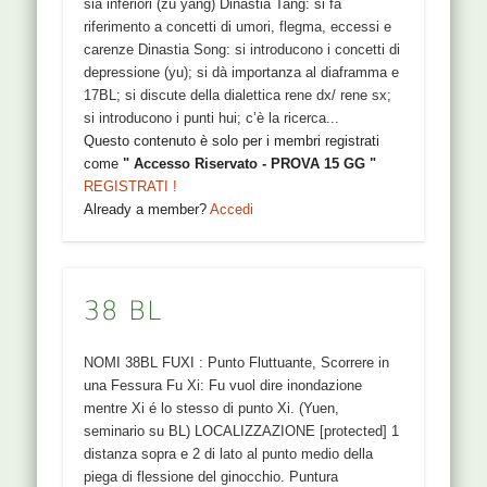
sia inferiori (zu yang) Dinastia Tang: si fa
riferimento a concetti di umori, flegma, eccessi e
carenze Dinastia Song: si introducono i concetti di
depressione (yu); si dà importanza al diaframma e
17BL; si discute della dialettica rene dx/ rene sx;
si introducono i punti hui; c’è la ricerca...
Questo contenuto è solo per i membri registrati
come
" Accesso Riservato - PROVA 15 GG "
REGISTRATI !
Already a member?
Accedi
38 BL
NOMI 38BL FUXI : Punto Fluttuante, Scorrere in
una Fessura Fu Xi: Fu vuol dire inondazione
mentre Xi é lo stesso di punto Xi. (Yuen,
seminario su BL) LOCALIZZAZIONE [protected] 1
distanza sopra e 2 di lato al punto medio della
piega di flessione del ginocchio. Puntura