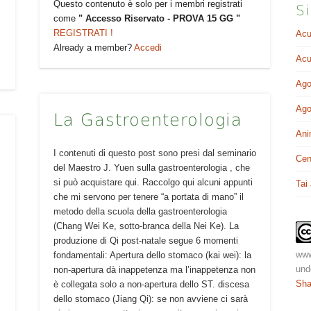
Questo contenuto è solo per i membri registrati
Si
come
" Accesso Riservato - PROVA 15 GG "
REGISTRATI !
Acu
Already a member?
Accedi
Acu
Ago
Ago
La Gastroenterologia
Ani
I contenuti di questo post sono presi dal seminario
Cen
del Maestro J. Yuen sulla gastroenterologia , che
si può acquistare qui. Raccolgo qui alcuni appunti
Tai
che mi servono per tenere “a portata di mano” il
metodo della scuola della gastroenterologia
(Chang Wei Ke, sotto-branca della Nei Ke). La
produzione di Qi post-natale segue 6 momenti
www
fondamentali: Apertura dello stomaco (kai wei): la
und
non-apertura dà inappetenza ma l’inappetenza non
Sha
è collegata solo a non-apertura dello ST. discesa
dello stomaco (Jiang Qi): se non avviene ci sarà