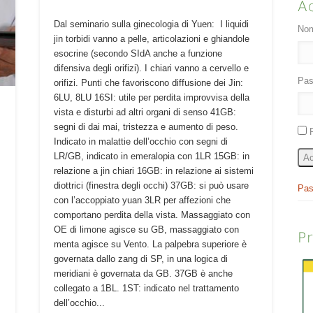
A
Dal seminario sulla ginecologia di Yuen: I liquidi
Nom
jin torbidi vanno a pelle, articolazioni e ghiandole
esocrine (secondo SIdA anche a funzione
difensiva degli orifizi). I chiari vanno a cervello e
Pas
orifizi. Punti che favoriscono diffusione dei Jin:
6LU, 8LU 16SI: utile per perdita improvvisa della
vista e disturbi ad altri organi di senso 41GB:
segni di dai mai, tristezza e aumento di peso.
Indicato in malattie dell’occhio con segni di
LR/GB, indicato in emeralopia con 1LR 15GB: in
Ac
relazione a jin chiari 16GB: in relazione ai sistemi
diottrici (finestra degli occhi) 37GB: si può usare
Pas
con l’accoppiato yuan 3LR per affezioni che
comportano perdita della vista. Massaggiato con
OE di limone agisce su GB, massaggiato con
P
menta agisce su Vento. La palpebra superiore è
governata dallo zang di SP, in una logica di
meridiani è governata da GB. 37GB è anche
collegato a 1BL. 1ST: indicato nel trattamento
dell’occhio...