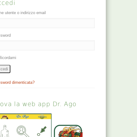
ccedi
e utente o indirizzo email
sword
Ricordami
cedi
sword dimenticata?
rova la web app Dr. Ago