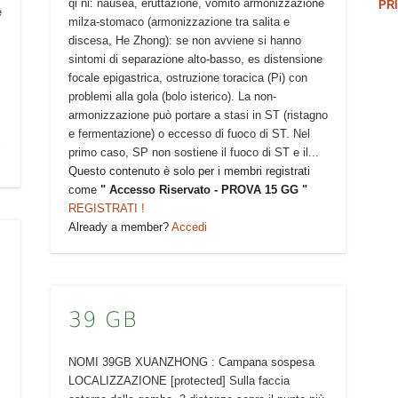
qi ni: nausea, eruttazione, vomito armonizzazione
PR
e
milza-stomaco (armonizzazione tra salita e
discesa, He Zhong): se non avviene si hanno
sintomi di separazione alto-basso, es distensione
focale epigastrica, ostruzione toracica (Pi) con
problemi alla gola (bolo isterico). La non-
armonizzazione può portare a stasi in ST (ristagno
e fermentazione) o eccesso di fuoco di ST. Nel
i
primo caso, SP non sostiene il fuoco di ST e il...
Questo contenuto è solo per i membri registrati
come
" Accesso Riservato - PROVA 15 GG "
REGISTRATI !
Already a member?
Accedi
39 GB
NOMI 39GB XUANZHONG : Campana sospesa
LOCALIZZAZIONE [protected] Sulla faccia