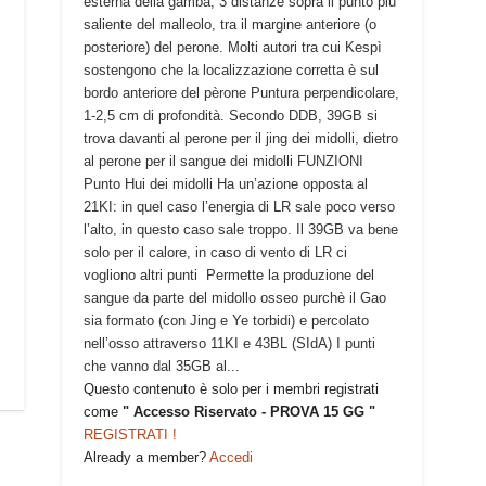
esterna della gamba, 3 distanze sopra il punto più
o
saliente del malleolo, tra il margine anteriore (o
n
posteriore) del perone. Molti autori tra cui Kespì
sostengono che la localizzazione corretta è sul
bordo anteriore del pèrone Puntura perpendicolare,
1-2,5 cm di profondità. Secondo DDB, 39GB si
trova davanti al perone per il jing dei midolli, dietro
al perone per il sangue dei midolli FUNZIONI
Punto Hui dei midolli Ha un’azione opposta al
21KI: in quel caso l’energia di LR sale poco verso
l’alto, in questo caso sale troppo. Il 39GB va bene
solo per il calore, in caso di vento di LR ci
vogliono altri punti Permette la produzione del
sangue da parte del midollo osseo purchè il Gao
sia formato (con Jing e Ye torbidi) e percolato
nell’osso attraverso 11KI e 43BL (SIdA) I punti
che vanno dal 35GB al...
Questo contenuto è solo per i membri registrati
come
" Accesso Riservato - PROVA 15 GG "
REGISTRATI !
Already a member?
Accedi