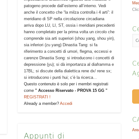
Med
patogeno procede dall’esterno all’interno. Vedi
Cli
anche il concetto che “la milza controlla i 4 arti”: il
meridiano di SP nella circolazione circadiana
arriva dopo LU, LI, ST, ossia i meridiani precedenti
Ce
hanno completato per la prima volta un circolo che
comprende sia arti superiori (shou yang, shou yin),
sia inferiori (zu yang) Dinastia Tang: si fa
riferimento a concetti di umori, flegma, eccessi e
carenze Dinastia Song: si introducono i concetti di
Ce
depressione (yu); si dà importanza al diaframma e
17BL; si discute della dialettica rene dx/ rene sx;
A
si introducono i punti hui; c’è la ricerca...
Questo contenuto è solo per i membri registrati
come
" Accesso Riservato - PROVA 15 GG "
REGISTRATI !
Already a member?
Accedi
C
Are
Appunti di