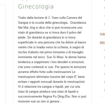
Ginecologia
Tratto dalla lezione di J. Yuen sulla Camera del
Sangue e la scuola della ginecologia . Gravidanza:
Nel Mai Jing si dice che si può riconoscere uno
stato di gravidanza se si trova duro il polso del
SI
piede. Se durante la gravidanza lo si trova
superficiale in una persona che ha dolore al basso
ME
ventre che si irradia verso la schiena, è segno di
rischio d’aborto nel primo trimestre o di travaglio
imminente nel terzo. Sun Si Miao: le donne hanno
tendenza a sopprimere i loro desideri e emozioni,
che sono contenuti in xue. Per questo le emozioni
avranno effetto forte sulle mestruazioni Le
mestruazioni eliminano tossine dal corpo E’ bene
evitare i rapporti sessuali durante le mestruazioni
Vi è relazione tra sangue e liquidi, per cui una
stasi di sangue produce una stasi di liquidi e
successivamente flegma Fu Qing-Zhu: Non si può
muovere xue se non si genera...