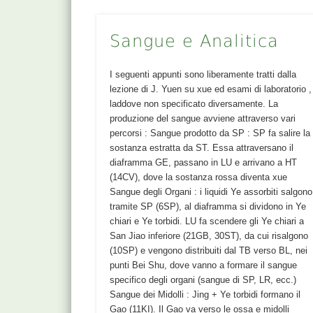
Sangue e Analitica
I seguenti appunti sono liberamente tratti dalla
lezione di J. Yuen su xue ed esami di laboratorio ,
laddove non specificato diversamente. La
produzione del sangue avviene attraverso vari
percorsi : Sangue prodotto da SP : SP fa salire la
sostanza estratta da ST. Essa attraversano il
diaframma GE, passano in LU e arrivano a HT
(14CV), dove la sostanza rossa diventa xue
Sangue degli Organi : i liquidi Ye assorbiti salgono
tramite SP (6SP), al diaframma si dividono in Ye
chiari e Ye torbidi. LU fa scendere gli Ye chiari a
San Jiao inferiore (21GB, 30ST), da cui risalgono
(10SP) e vengono distribuiti dal TB verso BL, nei
punti Bei Shu, dove vanno a formare il sangue
specifico degli organi (sangue di SP, LR, ecc.)
Sangue dei Midolli : Jing + Ye torbidi formano il
Gao (11KI). Il Gao va verso le ossa e midolli