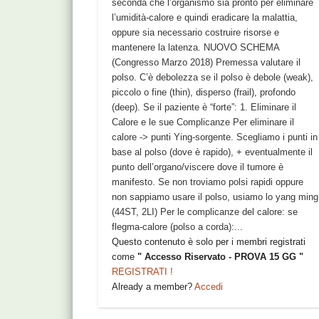
seconda che l’organismo sia pronto per eliminare
l’umidità-calore e quindi eradicare la malattia,
oppure sia necessario costruire risorse e
mantenere la latenza. NUOVO SCHEMA
(Congresso Marzo 2018) Premessa valutare il
polso. C’è debolezza se il polso è debole (weak),
piccolo o fine (thin), disperso (frail), profondo
(deep). Se il paziente è “forte”: 1. Eliminare il
Calore e le sue Complicanze Per eliminare il
calore -> punti Ying-sorgente. Scegliamo i punti in
base al polso (dove è rapido), + eventualmente il
punto dell’organo/viscere dove il tumore è
manifesto. Se non troviamo polsi rapidi oppure
non sappiamo usare il polso, usiamo lo yang ming
(44ST, 2LI) Per le complicanze del calore: se
flegma-calore (polso a corda):...
Questo contenuto è solo per i membri registrati
come
" Accesso Riservato - PROVA 15 GG "
REGISTRATI !
Already a member?
Accedi