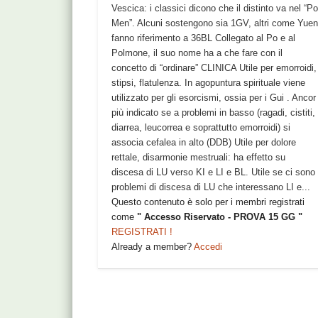
Vescica: i classici dicono che il distinto va nel “P
Men”. Alcuni sostengono sia 1GV, altri come Yue
fanno riferimento a 36BL Collegato al Po e al
Polmone, il suo nome ha a che fare con il
concetto di “ordinare” CLINICA Utile per emorroidi,
stipsi, flatulenza. In agopuntura spirituale viene
utilizzato per gli esorcismi, ossia per i Gui . Ancor
più indicato se a problemi in basso (ragadi, cistiti,
diarrea, leucorrea e soprattutto emorroidi) si
associa cefalea in alto (DDB) Utile per dolore
rettale, disarmonie mestruali: ha effetto su
discesa di LU verso KI e LI e BL. Utile se ci sono
problemi di discesa di LU che interessano LI e...
Questo contenuto è solo per i membri registrati
come
" Accesso Riservato - PROVA 15 GG "
REGISTRATI !
Already a member?
Accedi