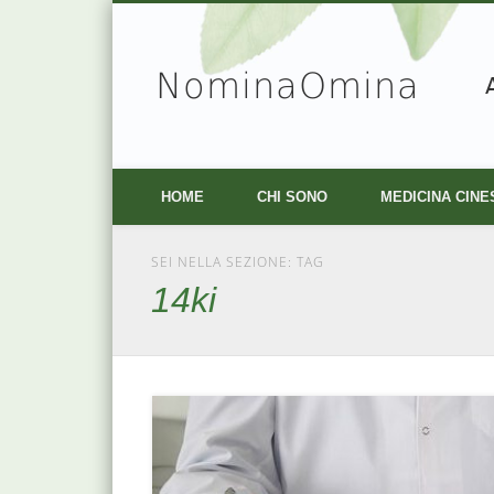
NominaOmina
Facebook
Vimeo
HOME
CHI SONO
MEDICINA CINE
SEI NELLA SEZIONE: TAG
14ki